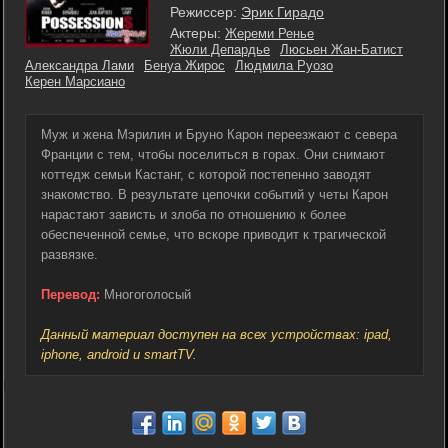
Режиссер:
Эрик Гирадо
Актеры:
Жереми Ренье
Жюли Депардье
Люсьен Жан-Батист
Александра Лами
Бенуа Жирос
Людмила Руозо
Керен Марсиано
Муж и жена Мэрилин и Бруно Карон переезжают с севера
Франции с тем, чтобы поселиться в горах. Они снимают
коттедж семьи Кастанг, с которой постепенно заводят
знакомство. В результате цепочки событий у четы Карон
нарастают зависть и злоба по отношению к более
обеспеченной семье, что вскоре приводит к трагической
развязке.
Перевод:
Многоголосый
Данный материал доступен на всех устройствах: ipad,
iphone, android и smartTV.