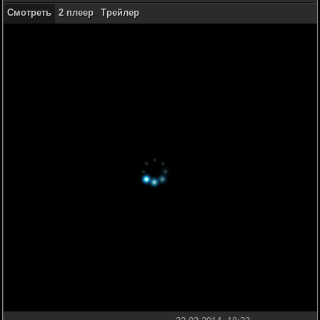
Смотреть
2 плеер
Трейлер