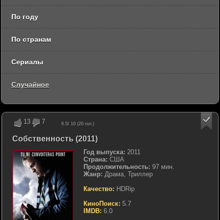
По году
По странам
Сериалы
Случайное
13
7
6.5
/ 10 (
20
гол.)
Собственность (2011)
Год выпуска:
2011
Страна:
США
Продолжительность:
97 мин.
Жанр:
Драма, Триллер
Качество:
HDRip
КиноПоиск:
5.7
IMDB:
6.0