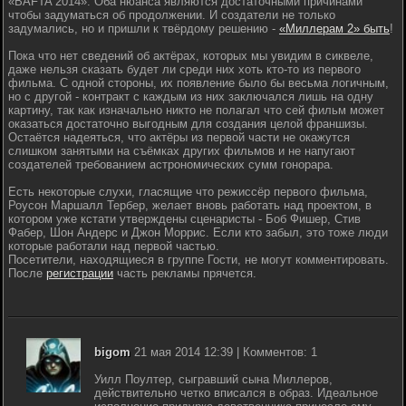
«BAFTA 2014». Оба нюанса являются достаточными причинами
чтобы задуматься об продолжении. И создатели не только
задумались, но и пришли к твёрдому решению -
«Миллерам 2» быть
!
Пока что нет сведений об актёрах, которых мы увидим в сиквеле,
даже нельзя сказать будет ли среди них хоть кто-то из первого
фильма. С одной стороны, их появление было бы весьма логичным,
но с другой - контракт с каждым из них заключался лишь на одну
картину, так как изначально никто не полагал что сей фильм может
оказаться достаточно выгодным для создания целой франшизы.
Остаётся надеяться, что актёры из первой части не окажутся
слишком занятыми на съёмках других фильмов и не напугают
создателей требованием астрономических сумм гонорара.
Есть некоторые слухи, гласящие что режиссёр первого фильма,
Роусон Маршалл Тербер, желает вновь работать над проектом, в
котором уже кстати утверждены сценаристы - Боб Фишер, Стив
Фабер, Шон Андерс и Джон Моррис. Если кто забыл, это тоже люди
которые работали над первой частью.
Посетители, находящиеся в группе Гости, не могут комментировать.
После
регистрации
часть рекламы прячется.
bigom
21 мая 2014 12:39 | Комментов: 1
Уилл Поултер, сыгравший сына Миллеров,
действительно четко вписался в образ. Идеальное