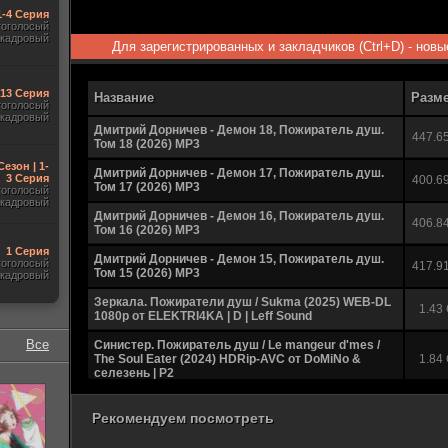
1-4 Серия
гоголосый
акадровый
Для зарегистрированных и закладчиков (Ctrl+D) - нов
-13 Серия
Название
Разм
гоголосый
акадровый
Дмитрий Дорничев - Демон 18, Пожиратель душ.
447.6
Том 18 (2026) МР3
Сезон | 1-
Дмитрий Дорничев - Демон 17, Пожиратель душ.
3 Серия
400.6
Том 17 (2026) МР3
гоголосый
акадровый
Дмитрий Дорничев - Демон 16, Пожиратель душ.
406.8
Том 16 (2026) МР3
1 Серия
Дмитрий Дорничев - Демон 15, Пожиратель душ.
гоголосый
417.9
Том 15 (2026) МР3
акадровый
Зеркала. Пожиратели душ / Sukma (2025) WEB-DL
1.43
1080p от ELEKTRI4KA | D | Leff Sound
Все
Синистер. Пожиратель душ / Le mangeur d'mes /
The Soul Eater (2024) HDRip-AVC от DoMiNo &
1.84
селезень | P2
Синистер. Пожиратель душ / Le mangeur d'mes /
The Soul Eater (2024) HDRip-AVC от DoMiNo &
1.69
Рекомендуем посмотреть
селезень | D | Велес