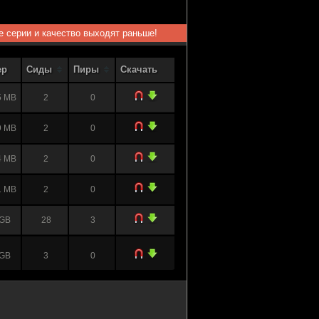
ые серии и качество выходят раньше!
ер
Сиды
Пиры
Скачать
5 MB
2
0
9 MB
2
0
4 MB
2
0
1 MB
2
0
 GB
28
3
 GB
3
0
 GB
0
1