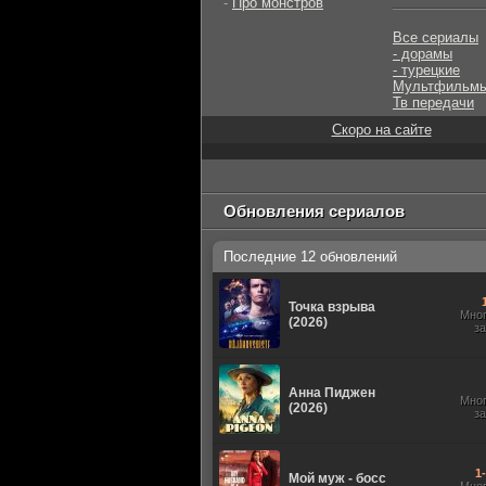
-
Про монстров
Все сериалы
- дорамы
- турецкие
Мультфильм
Тв передачи
Скоро на сайте
Обновления сериалов
Последние 12 обновлений
Точка взрыва
Мно
(2026)
з
Анна Пиджен
Мно
(2026)
з
1
Мой муж - босс