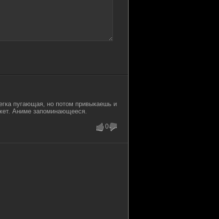
0 MB
2
0
 GB
2
0
6 MB
0
0
егка пугающая, но потом привыкаешь и
ожет. Аниме запоминающееся.
0