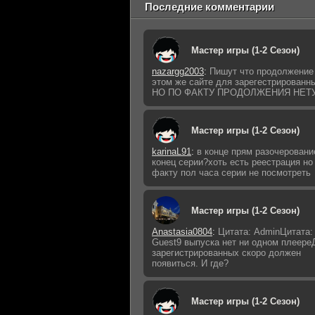
Последние комментарии
Мастер игры (1-2 Сезон)
nazargg2003
:
Пишут что продолжение
этом же сайте для зарегестрированны
НО ПО ФАКТУ ПРОДОЛЖЕНИЯ НЕТУ!
Мастер игры (1-2 Сезон)
karinaL91
:
в конце прям разочеровани
конец серии?хоть есть реестрация но
факту пол часа серии не посмотреть
Мастер игры (1-2 Сезон)
Anastasia0804
:
Цитата: AdminЦитата:
Guest9 выпуска нет ни одном плеере
зарегистрированных скоро должен
появиться. И где?
Мастер игры (1-2 Сезон)