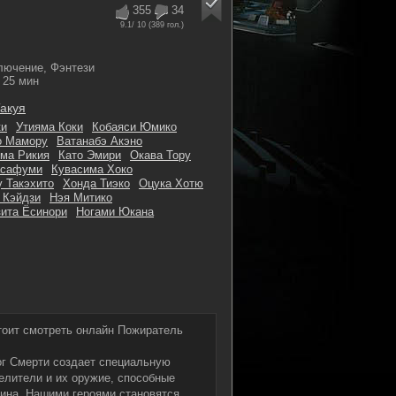
355
34
9.1
/ 10 (
389
гол.)
лючение, Фэнтези
25 мин
акуя
ки
Утияма Коки
Кобаяси Юмико
о Мамору
Ватанабэ Акэно
ма Рикия
Като Эмири
Окава Тору
асафуми
Кувасима Хоко
у Такэхито
Хонда Тиэко
Оцука Хотю
 Кэйдзи
Нэя Митико
ита Ёсинори
Ногами Юкана
тоит смотреть онлайн Пожиратель
ог Смерти создает специальную
елители и их оружие, способные
ина. Нашими героями становятся