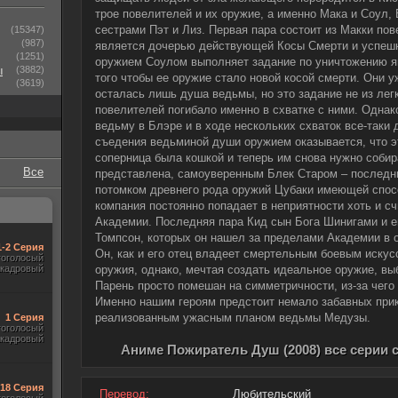
трое повелителей и их оружие, а именно Мака и Соул, 
сестрами Пэт и Лиз. Первая пара состоит из Макки по
(15347)
(987)
является дочерью действующей Косы Смерти и успеш
(1251)
оружием Соулом выполняет задание по уничтожению я
ы
(3882)
того чтобы ее оружие стало новой косой смерти. Они у
(3619)
осталась лишь душа ведьмы, но это задание не из лег
повелителей погибало именно в схватке с ними. Однак
ведьму в Блэре и в ходе нескольких схваток все-таки
съедения ведьминой души оружием оказывается, что эт
соперница была кошкой и теперь им снова нужно собир
Все
представлена, самоуверенным Блек Старом – последн
потомком древнего рода оружий Цубаки имеющей спосо
компания постоянно попадает в неприятности хоть и с
Академии. Последняя пара Кид сын Бога Шинигами и е
Томпсон, которых он нашел за пределами Академии в 
1-2 Серия
Он, как и его отец владеет смертельным боевым искус
гоголосый
акадровый
оружия, однако, мечтая создать идеальное оружие, вы
Парень просто помешан на симметричности, из-за чего
Именно нашим героям предстоит немало забавных прик
реализованным ужасным планом ведьмы Медузы.
1 Серия
гоголосый
акадровый
Аниме Пожиратель Душ (2008) все серии 
-18 Серия
Перевод:
Любительский