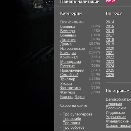
Панель навигации
Категории
По году
Все фильмы
2014
Боевики
(8085)
2015
Вестерн
(492)
2016
Военный
(1194)
2017
Детектив
(3276)
2018
Драма
(26279)
2019
Исторические
(1503)
2020
Комедия
(15757)
2021
Криминал
(5461)
2022
Мелодрама
(8036)
2023
Русские
(3066)
2024
Приключения
(3241)
2025
Семейный
(2576)
2026
Триллер
(13258)
Ужасы
(9002)
Фантастика
(3636)
По странам
Фэнтези
(2555)
Все подборки
Великобритан
Турецкие
Скоро на сайте
Российские
Индийские
-
Про супергероев
Украинские
-
Про зомби
Французские
-
Про гонки
Казахстански
-
Про роботов