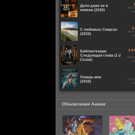
Дело даже не в
Мно
измене (2026)
з
1
С любовью, Сиаргао
Мно
(2026)
з
1-2 
Библиотекари:
Следующая глава (1-2
Мно
Сезон)
з
Поверь мне
Мно
(2026)
з
Обновления Аниме