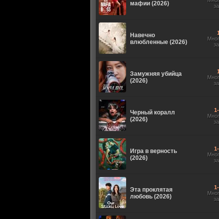
Мно
мафии (2026)
з
Навечно
Мно
влюбленные (2026)
з
Замужняя убийца
Мно
(2026)
з
1
Черный коралл
Мно
(2026)
з
1
Игра в верность
Мно
(2026)
з
1
Эта проклятая
Мно
любовь (2026)
з