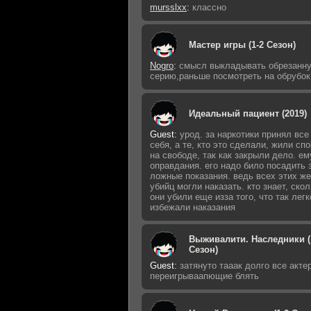
mursslxx
:
классно
Мастер игры (1-2 Сезон)
Nogro
:
смысл выкладывать обрезанн
серию,раньше посмотреть на обрубок
Идеальный пациент (2019)
Guest
:
урод. за наркотики принял все
себя, а те, кто это сделали, жили сп
на свободе, так как закрыли дело. ем
оправдания. его надо било посадить 
ложные показания. ведь всех этих ж
убийц могли наказать. кто знает, ско
они убили еще изза того, что так легк
избежали наказания
Выживалити. Наследники (
Сезон)
Guest
:
затянуто тааак долго все акте
переигрываапющие блять