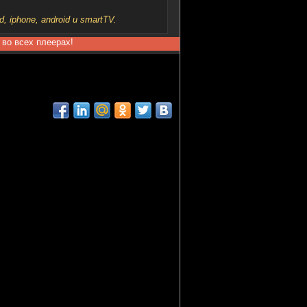
iphone, android и smartTV.
 во всех плеерах!