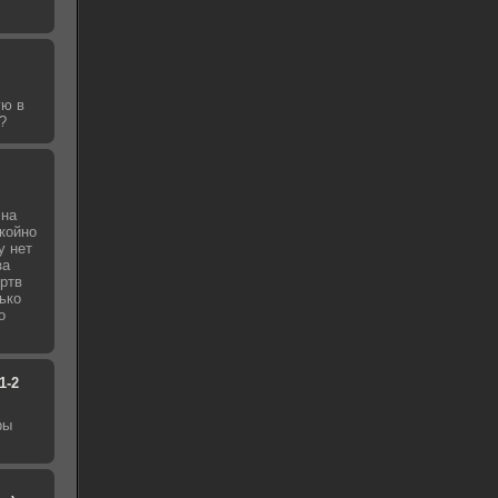
ую в
?
 на
окойно
у нет
за
ертв
лько
о
1-2
ры