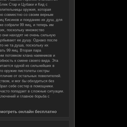
Блек Стар и Цубаки и Кид с
велительницы оружия, которая
но совместно со своим верным
иц Кисинов и поеданию их душ, для
же собрали 99 яиц, и теперь им
ких, поскольку множество
о они находят не очень сильную
 добывают ее душу. Однако после
о не та душа, поскольку их
ать 99 яиц. Вторая пара
им потомком клана наемников и
бность к смене своего вида. Эта
читается одной из сильнейших в
го оружие пистолеты сестры
отличие от остальных повелителей.
ством, и мог бы обходиться без
брал себе сестер в помощники.
 часто попадает в сложные ситуации.
лючений и главное борьба с
смотреть онлайн бесплатно