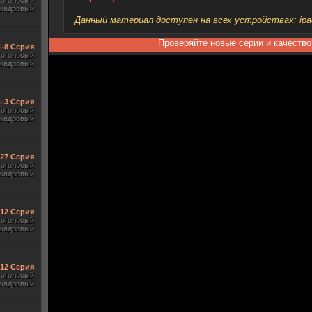
гоголосый
акадровый
Данный материал доступен на всех устройствах: ipad, 
Проверяйте новые серии и качество
1-8 Серия
гоголосый
акадровый
1-3 Серия
гоголосый
акадровый
-27 Серия
гоголосый
акадровый
-12 Серия
гоголосый
акадровый
-12 Серия
гоголосый
акадровый