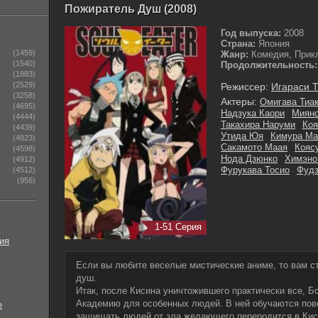
Пожиратель Душ (2008)
Год выпуска:
2008
Страна:
Япония
(1459)
Жанр:
Комедия, Прик
(1540)
Продолжительность:
(1883)
(2529)
Режиссер:
Игараси Т
(3258)
Актеры:
Омигава Тиа
(4695)
Надзука Каори
Миян
(4444)
Такахира Наруми
Коя
(4439)
Утида Юя
Кимура М
(4823)
Сакамото Маая
Кояс
(4598)
Нода Дзюнко
Химэно
(4912)
Фурукава Тосио
Фудз
(4512)
(956)
1-51 Серия
ия
Если вы любите веселые мистические аниме, то вам с
душ.
Итак, после Кисина уничтожившего практически все, Б
Академию для особенных людей. В ней обучаются пов
е
защищать людей от зла желающего переродится в Кис