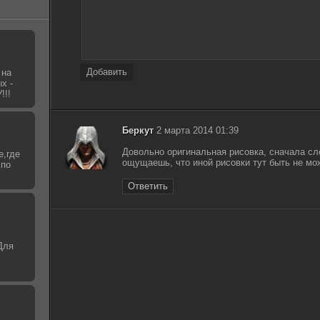
687.0
Том 1 (2025) МР3
Пожиратель душ. Голоса мертвых / Sorop (2024)
1.68
WEB-DL 1080p | D
Нэнси Уоррен - Вампирский клуб вязания 3.
213.2
Пожиратель душ в Оксфорде (2025) МР3
Добавить
 на
х -
!!
Беркут
2 марта 2014 01:39
Довольно оригинальная рисовка, сначала сл
е,где
ощущаешь, что иной рисовки тут быть не м
 по
Ответить
Для