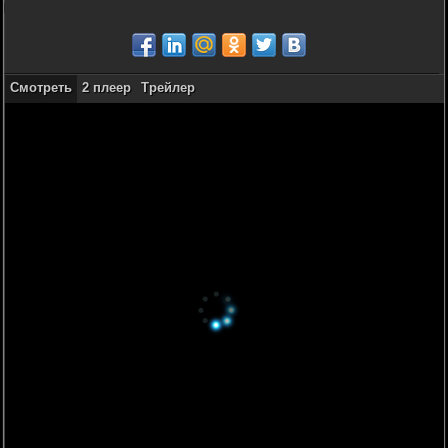
Смотреть
2 плеер
Трейлер