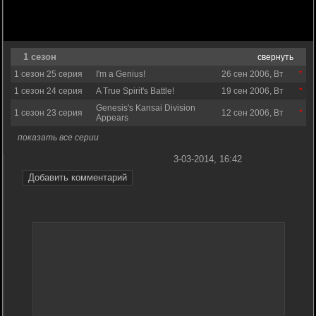
1 сезон
свернуть
1 сезон 25 серия
I'm a Genius!
26 сен 2006, Вт
1 сезон 24 серия
A True Spirit's Battle!
19 сен 2006, Вт
Genesis's Kansai Division
1 сезон 23 серия
12 сен 2006, Вт
Appears
показать все серии
3-03-2014, 16:42
Добавить комментарий