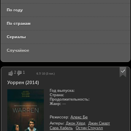
По году
По странам
Сериалы
Случайное
2
1
6.7
/ 10 (
3
гол.)
Уоррен (2014)
Год выпуска:
Страна:
Продолжительность:
Жанр:
---
Режиссер:
Алекс Бе
Актеры:
Джон Хёрд
Джин Смарт
Сара Хабель
Остин Стоуэлл