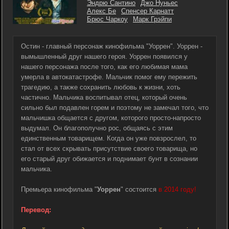
Эндрю Сантино
Джо Нуньес
Алекс Бе
Спенсер Карнатт
Брюс Чаркоу
Марк Грэйпи
Остин - главный персонаж кинофильма "Уоррен". Уоррен -
вымышленный друг нашего героя. Уоррен появился у
нашего персонажа после того, как его любимая мама
умерла в автокатастрофе. Мальчик помог ему пережить
трагедию, а также сохранить любовь к жизни, хоть
частично. Мальчика воспитывал отец, который очень
сильно был подавлен горем и поэтому не замечал того, что
мальчишка общается с другом, которого просто-напросто
выдумал. Он благополучно рос, общаясь с этим
единственным товарищем. Когда он уже повзрослел, то
стал от всех скрывать присутствие своего товарища, но
его старый друг обижается и поднимает бунт в сознании
мальчика.
Премьера кинофильма "
Уоррен
" состоится
в 2014 году!
Перевод: