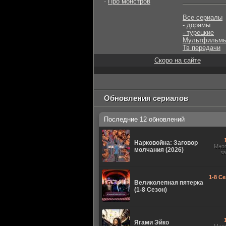
-
Про монстров
Все сериалы
- дорамы
- турецкие
Мультфильм
Тв передачи
Скоро на сайте
Обновления сериалов
Последние 12 обновлений
Нарковойна: Заговор
Мно
молчания (2026)
з
1-8 Се
Великолепная пятерка
(1-8 Сезон)
Ягами Эйко