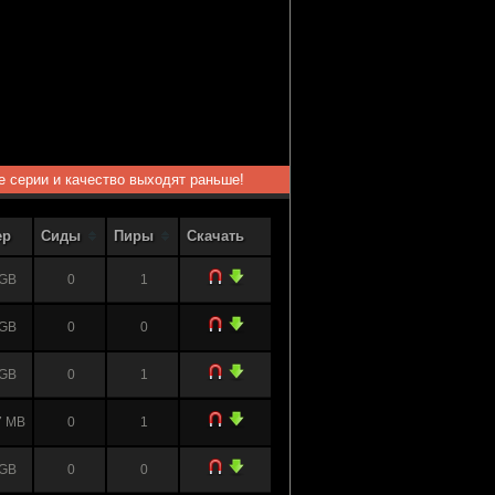
ые серии и качество выходят раньше!
ер
Сиды
Пиры
Скачать
 GB
0
1
 GB
0
0
 GB
0
1
7 MB
0
1
 GB
0
0