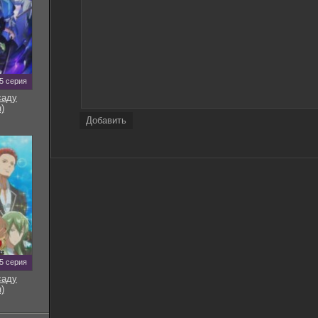
5 серия
саду
)
Добавить
5 серия
саду
)