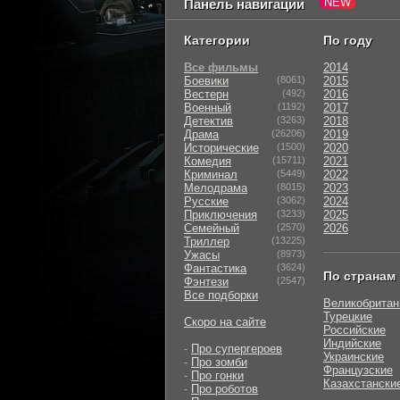
Панель навигации
Категории
По году
Все фильмы
2014
Боевики
(8061)
2015
Вестерн
(492)
2016
Военный
(1192)
2017
Детектив
(3263)
2018
Драма
(26206)
2019
Исторические
(1500)
2020
Комедия
(15711)
2021
Криминал
(5449)
2022
Мелодрама
(8015)
2023
Русские
(3062)
2024
Приключения
(3233)
2025
Семейный
(2570)
2026
Триллер
(13225)
Ужасы
(8973)
Фантастика
(3624)
По странам
Фэнтези
(2547)
Все подборки
Великобритан
Турецкие
Скоро на сайте
Российские
Индийские
-
Про супергероев
Украинские
-
Про зомби
Французские
-
Про гонки
Казахстански
-
Про роботов