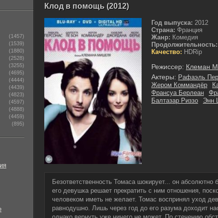
Клод в помощь (2012)
Год выпуска:
2012
Страна:
Франция
(1457)
Жанр:
Комедия
(1539)
Продолжительность:
(1880)
Качество:
HDRip
(2528)
(3255)
Режиссер:
Клеман 
(4695)
Актеры:
Рафаэль Пер
(4444)
Жером Коммандёр
К
(4439)
Франсуа Берлеан
Фр
(4823)
Балтазар Риззо
Энн 
(4597)
(4888)
(4459)
(895)
ия
Безответственность Томаса шокирует... он абсолютно 
его девушка решает прекратить с ним отношения, поск
человеком иметь не желает. Томас воспринял уход дев
равнодушно. Лишь через год до его разума доходит на
е
однако вернуть уже ничего не может. По стечению обс