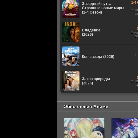
1-4 
Звездный путь:
Странные новые миры
Мно
(1-4 Сезон)
з
Владение
Мно
(2026)
з
1
Коп-звезда (2026)
Закон природы
Мно
(2026)
з
Обновления Аниме