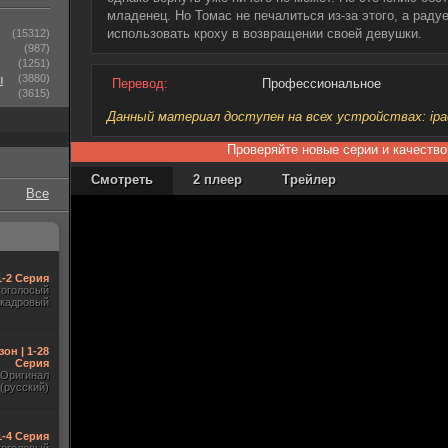
младенец. Но Томас не печалиться из-за этого, а раду
использовать кроху в возвращении своей девушки.
(15312)
(987)
(1251)
ы
(3880)
Перевод:
Профессиональное
(3615)
Данный материал доступен на всех устройствах: ipad, 
Проверяйте новые серии и качество
Смотреть
2 плеер
Трейлер
Все
1-2 Серия
гоголосый
акадровый
зон | 1-28
Серия
Оригинал
(русский)
1-4 Серия