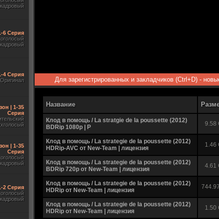
гоголосый
акадровый
1-6 Серия
гоголосый
акадровый
1-4 Серия
Для зарегистрированных и закладчиков (Ctrl+D) - нов
Оригинал
Название
Разм
зон | 1-35
Серия
ительский
Клод в помощь / La stratgie de la poussette (2012)
9.58
ухголосый
BDRip 1080p | P
Клод в помощь / La strategie de la poussette (2012)
1.46
зон | 1-35
HDRip-AVC от New-Team | лицензия
Серия
гоголосый
Клод в помощь / La strategie de la poussette (2012)
акадровый
4.61
BDRip 720p от New-Team | лицензия
Клод в помощь / La strategie de la poussette (2012)
744.9
 1-2 Серия
HDRip от New-Team | лицензия
гоголосый
акадровый
Клод в помощь / La strategie de la poussette (2012)
1.50
HDRip от New-Team | лицензия