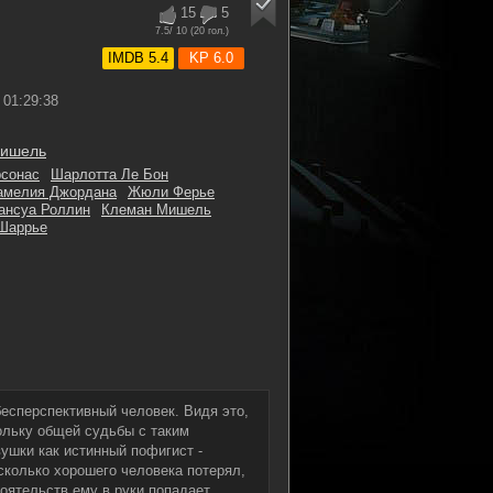
15
5
7.5
/ 10 (
20
гол.)
IMDB 5.4
KP 6.0
01:29:38
Мишель
сонас
Шарлотта Ле Бон
амелия Джордана
Жюли Ферье
ансуа Роллин
Клеман Мишель
Шаррье
бесперспективный человек. Видя это,
ольку общей судьбы с таким
ушки как истинный пофигист -
сколько хорошего человека потерял,
тоятельств ему в руки попадает