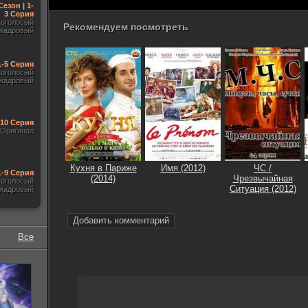
Сезон | 1-
3 Серия
гоголосый
Рекомендуем посмотреть
акадровый
1-5 Серия
гоголосый
акадровый
-10 Серия
Оригинал
Кухня в Париже
Имя (2012)
ЧС /
1-9 Серия
(2014)
Чрезвычайная
гоголосый
Ситуация (2012)
акадровый
Добавить комментарий
Все