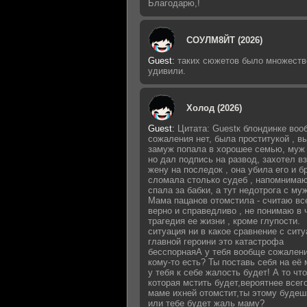
Благодарю,!
СОУЛМ8ЙТ (2026)
Guest
:
таких сюжетов было множеств
удивили.
Холод (2026)
Guest
:
Цитата: Guestк блондинке воо
сожаления нет, была проститукой , 
замуж попала в хорошее семью, муж 
но дал подпись на развод, захотел в
жену на последок , она убила его и б
сломала столько судеб , напомнимаю
спала за бабки, а тут недотрога с му
Мама пацанов отомстила - считаю вс
верно и справедливо , не понимаю в 
трагедия ее жизни , кроме глупости.
ситуация ни в какое сравнение с сит
главной героини это катастрофа
бесспорнаяА у тебя вообще сожалени
кому-то есть? Ты поставь себя на её 
у тебя к себе жалость будет! А то что
которая мстить будет,вероятнее всег
маме ихней отомстит,ты этому будеш
или тебе будет жаль маму?