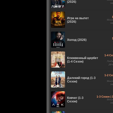
Мно
(2026)
з
Игра на вылет
Мно
(2026)
з
Холод (2026)
1-4 Се
Клюквенный щербет
(1-4 Сезон)
Люб
дв
1-2 Се
Далекий город (1-3
Сезон)
Мно
з
1-3 Сезон |
Ковчег (1-3
Мно
Сезон)
з