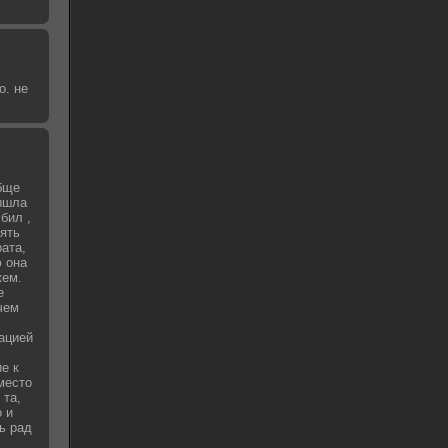
о. не
бще
вышла
бил ,
зять
рата,
 она
жем.
е
чем
уацией
е к
место
 та,
о и
ь рад