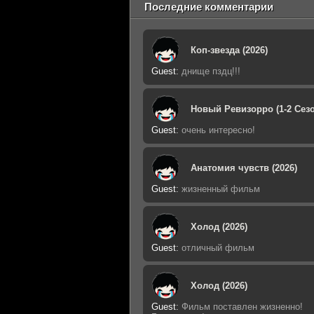
Последние комментарии
Коп-звезда (2026)
Guest
:
днище пздц!!!
Новый Ревизорро (1-2 Сезо
Guest
:
очень интересно!
Анатомия чувств (2026)
Guest
:
жизненный фильм
Холод (2026)
Guest
:
отличный фильм
Холод (2026)
Guest
:
Фильм поставлен жизненно!