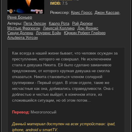
IMDB:
7.5
Режиссер:
Крис Гросс
,
Джон Кассар
,
Рене Боньер
Актеры:
Пета Уилсон
Карло Рота
Рой Дюпюи
Мэттью Фергюсон
Линдсэй Коллинз
Дон Фрэнкс
Синди Доленц
Лоуренс Бэйн
Юджин Роберт Глейзер
Альберта Уотсон
Как всегда в нашей жизни бывает, что человек осужден за
преступление, которого не совершал. Не исключением
стала и девушка Никита. Ей было сделано заманчивое
предложение, от которого хрупкая девушка не смогла
отказаться. Никита становиться членом солидной
группировки - Первый отдел. В этом отделе, такие же
несчастные как она, добивались справедливости. Она с
доблестью и честью выйдет, в конечном итоге, из
сложившейся ситуации, но об этом потом...
Перевод:
Многоголосый
Данный материал доступен на всех устройствах: ipad,
iphone, android и smartTV.