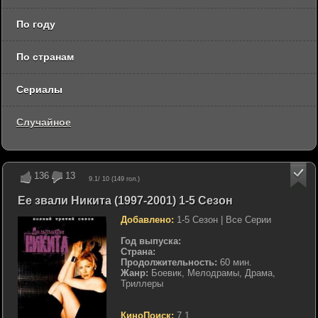
По году
По странам
Сериалы
Случайное
136
13
9.1
/ 10 (
149
гол.)
Ее звали Никита (1997-2001) 1-5 Сезон
Добавлено:
1-5 Сезон | Все Серии
Год выпуска:
Страна:
Продолжительность:
60 мин.
Жанр:
Боевик, Мелодрамы, Драма,
Триллеры
КиноПоиск:
7.1