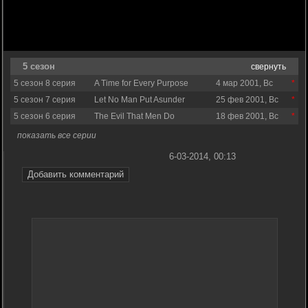
5 сезон
свернуть
5 сезон 8 серия
A Time for Every Purpose
4 мар 2001, Вс
5 сезон 7 серия
Let No Man Put Asunder
25 фев 2001, Вс
5 сезон 6 серия
The Evil That Men Do
18 фев 2001, Вс
показать все серии
6-03-2014, 00:13
Добавить комментарий