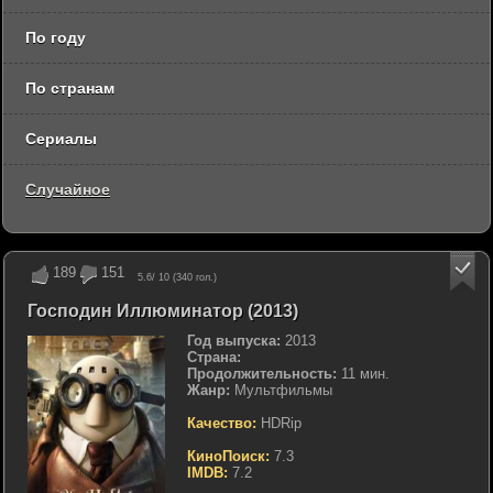
По году
По странам
Сериалы
Случайное
189
151
5.6
/ 10 (
340
гол.)
Господин Иллюминатор (2013)
Год выпуска:
2013
Страна:
Продолжительность:
11 мин.
Жанр:
Мультфильмы
Качество:
HDRip
КиноПоиск:
7.3
IMDB:
7.2