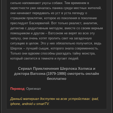
сильно напоминают укусы собаки. Тем временем в
окрестности уже началась паника среди местных жителей,
они начинают передавать из уст в уста легенду о
страшном проклятии, которое из поколения в поколение
преследует Баскервилей. Вот только реалист, аналитик,
детектив с дедуктивным методом, вместе со своим верным
помощником и другом – Ватсоном не верят во всю эту
чепуху, они очень хотят пролить свет на загадочную
ситуацию в целом. Это у них обязательно получится, ведь
Шерлок – лучший сыщик, которого знала современность.
Только они вдвоем способны разгадать тайну монстра,
который светится в темноте и пугает людей.
Сериал Приключения Шерлока Холмса и
доктора Ватсона (1979-1986) смотреть онлайн
бесплатно
Перевод:
Оригинал
Данный материал доступен на всех устройствах: ipad,
iphone, android и smartTV.