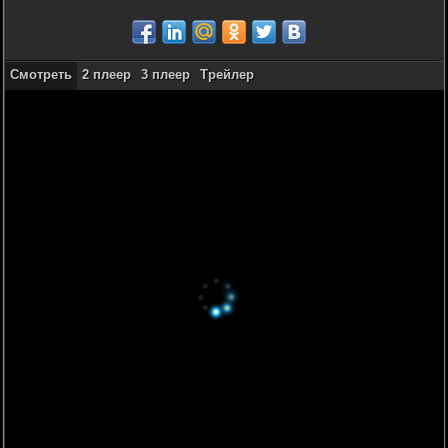
Смотреть
2 плеер
3 плеер
Трейлер