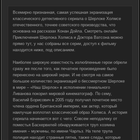
Всемирно признанная, самая успешная экранизация
классического детективного сериала о Шерлоке Холмсе
отечественного, точнее советского производства, что
основана на рассказах Конан Дойла. Смотреть онлайн
Приключения Шерлока Холмса и Доктора Ватсона можно
прямо тут, у нас собраны все серии, доступ к фильму
находится ниже, под описанием.
Наиболее широкую известность излюбленные герои обрели
сразу же после того, как печатное произведение было
перенесено на широкий экран. И не смотря на самое
большое количество экранизаций о бессмертном Шерлоке
в мире – «Наш Шерлок» в исполнении гениального
Ливанова покорил мировой кинематограф. По сему,
Василий Борисович в 2005 году получил почетное место
члена ордена Британской империи, как актер, который
наилучше воплотил классический образ Холмса. А история
сериала начинается вот с чего: Совсем неподалеку от
поместья Баскервилей обнаруживается труп хозяина
имения – мужчины, по имени Чарльз. На теле трупа
полиция находит странные пятна, также следы, которые