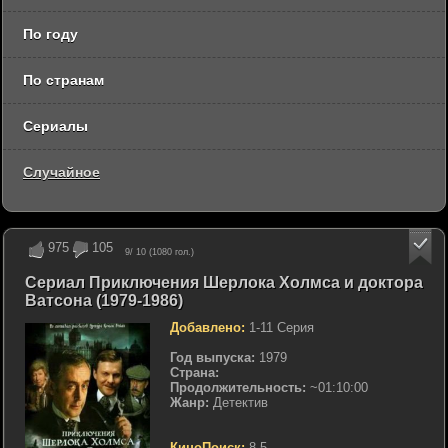
По году
По странам
Сериалы
Случайное
975
105
9
/ 10 (
1080
гол.)
Сериал Приключения Шерлока Холмса и доктора
Ватсона (1979-1986)
Добавлено:
1-11 Серия
Год выпуска:
1979
Страна:
Продолжительность:
~01:10:00
Жанр:
Детектив
КиноПоиск:
8.5