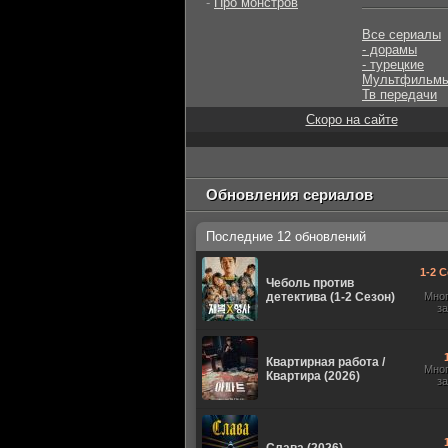
-
Про монстров
Все сериалы
- дорамы
- турецкие
Мультфильм
Тв передачи
Скоро на сайте
Обновления сериалов
Последние 12 обновлений
1-2 С
Чеболь против
детектива (1-2 Сезон)
Мно
з
Квартирная работа /
Мно
Квартира (2026)
з