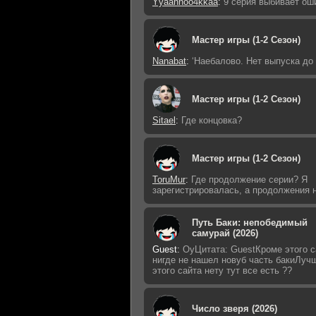
Yyaannoo4kkaa
:
9 серия выбивает ош
Мастер игры (1-2 Сезон)
Nanabat
:
‘Наебалово. Нет выпуска до
Мастер игры (1-2 Сезон)
Sitael
:
Где концовка?
Мастер игры (1-2 Сезон)
ToruMur
:
Где продолжение серии? Я
зарегистрировалась, а продолжения н
Путь Баки: непобедимый
самурай (2026)
Guest
:
ОуЦитата: GuestКроме этого с
нигде не нашел новуб часть бакиЛуч
этого сайта нету тут все есть ??
Число зверя (2026)