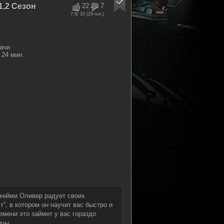
1,2 Сезон
22
7
7.6
/ 10 (
29
гол.)
ачи
24 мин.
Джейми Оливер радует своих
”, в котором он научит вас быстро и
емени это займет у вас гораздо
ццы.