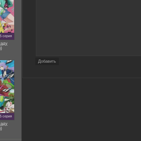
5 серия
саду
)
Добавить
5 серия
саду
)