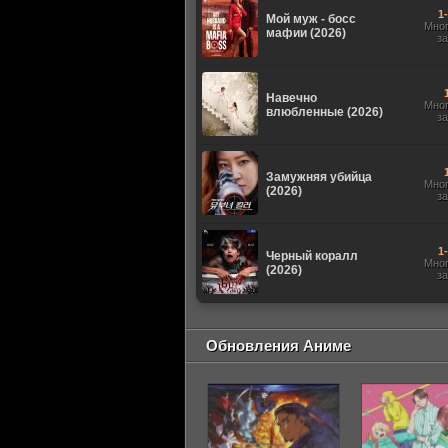
1
Мой муж - босс
Мно
мафии (2026)
з
Навечно
Мно
влюбленные (2026)
з
Замужняя убийца
Мно
(2026)
з
1
Черный коралл
Мно
(2026)
з
Обновления Аниме