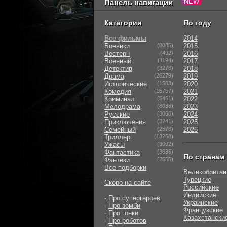
Панель навигации
Категории
По году
Все фильмы
2014
Боевики
(8085)
2015
Вестерн
(492)
2016
Военный
(1194)
2017
Детектив
(3276)
2018
Драма
(26279)
2019
Исторические
(1503)
2020
Комедия
(15757)
2021
Криминал
(5461)
2022
Мелодрама
(8036)
2023
Русские
(3066)
2024
Приключения
(3241)
2025
Семейный
(2576)
2026
Триллер
(13258)
Ужасы
(9002)
Фантастика
(3636)
По странам
Фэнтези
(2555)
Все подборки
Великобритан
Турецкие
Скоро на сайте
Российские
Индийские
-
Про супергероев
Украинские
-
Про зомби
Французские
-
Про гонки
Казахстански
-
Про роботов