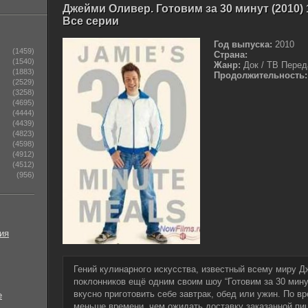
Джейми Оливер. Готовим за 30 минут (2010) 
Все серии
Год выпуска:
2010
(1459)
Страна:
(1540)
Жанр:
Док / ТВ Перед
(1883)
Продолжительность:
(2529)
(3258)
(4695)
(4444)
(4439)
(4823)
(4598)
(4912)
(4512)
(956)
ия
Гений кулинарного искусства, известный всему миру 
поклонников ещё одним своим шоу “Готовим за 30 минут
вкусно приготовить себе завтрак, обед или ужин. По вр
е
меньше времени, чем ожидать доставку заказанной пи