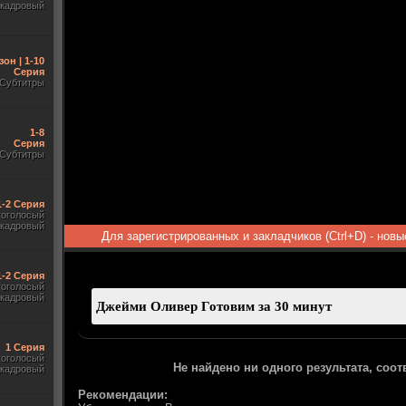
акадровый
зон | 1-10
Серия
Субтитры
1-8
Серия
Субтитры
1-2 Серия
гоголосый
акадровый
Для зарегистрированных и закладчиков (Ctrl+D) - нов
1-2 Серия
гоголосый
акадровый
1 Серия
гоголосый
Не найдено ни одного результата, соо
акадровый
Рекомендации: