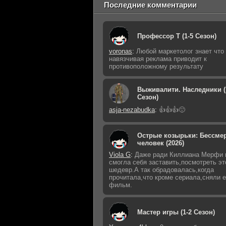
Последние комментарии
Профессор Т (1-5 Сезон)
voronas
:
Любой маркетолог знает что
навязчивая реклама приводит к
противоположному результату
Выживалити. Наследники (
Сезон)
asja-nezabudka
:
👍👍👍🙂
Острые козырьки: Бессме
человек (2026)
Viola G
:
Даже ради Киллиана Мерфи 
смогла себя заставить,посмотреть эт
шедевр.А так обрадовалась,когда
прочитала,что кроме сериала,сняли 
фильм.
Мастер игры (1-2 Сезон)