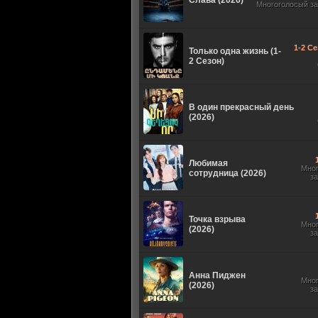
Слава (2026)
Многоголосый з
1-2 Се
Только одна жизнь (1-
2 Сезон)
В один прекрасный день
(2026)
Любимая
Мно
сотрудница (2026)
з
Точка взрыва
Мно
(2026)
з
Анна Пиджен
Мно
(2026)
з