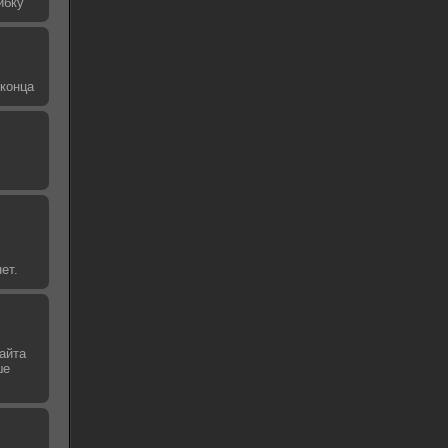
ибку
 конца
ет.
айта
ше