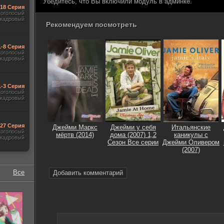
Убедитесь, что Вы включили модуль в админке.
-18 Серия
гоголосый
акадровый
Рекомендуем посмотреть
1-8 Серия
гоголосый
акадровый
1-3 Серия
гоголосый
акадровый
-27 Серия
Джейми Маркс
Джейми у себя
Итальянские
гоголосый
мёртв (2014)
дома (2007) 1,2
каникулы с
акадровый
Сезон Все серии
Джейми Оливером
(2007)
Все
Добавить комментарий