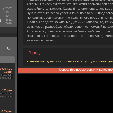
Джейми Оливер считает, что экономия времени при со
важнейшим фактором. Каждый человек ощущает, как ст
(15347)
(987)
нужно столько всего успеть! Именно это он и предлага
(1251)
пополнять свои калории, не тратя много времени на пр
ы
(3882)
Если вы следите за жизнью Джейми Оливера, то, конечн
(3619)
есть масса разнообразнейших рецептов, каждый из кот
Для этого кулинарного цикла им были отобраны только
вам, что вы не потратите на приготовление блюда боле
вкусным и сытным.
Все
Перевод:
Данный материал доступен на всех устройствах: ipad, 
езон | 1-2
Проверяйте новые серии и качество
Серия
гоголосый
акадровый
1-9 Серия
гоголосый
акадровый
1-6 Серия