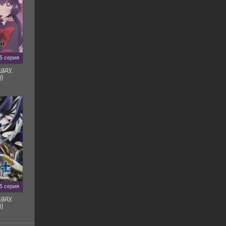
5 серия
саду
)
5 серия
саду
)