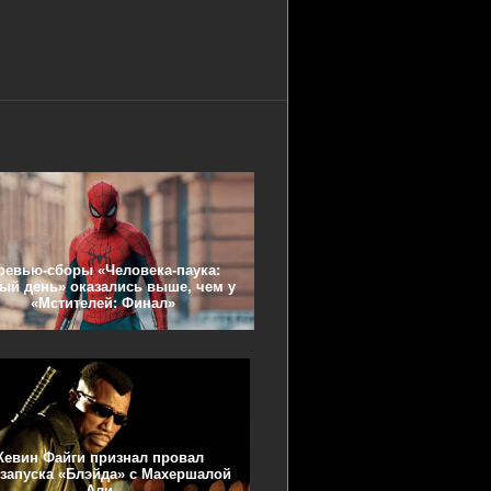
ревью-сборы «Человека-паука:
ый день» оказались выше, чем у
«Мстителей: Финал»
Кевин Файги признал провал
запуска «Блэйда» с Махершалой
Али