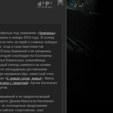
6
2
7.5
/ 10 (
8
гол.)
нофильм под названием «
Чемпионы
»
раны в январе 2014 года. В основу
егли пять историй о славных победах
: отца и сына биатлонистов
 Елены Бережной и её напарника
олодой сноубордистки Екатерины
льи Ковальчука; конькобежцы
дый эпизод снимался на основе
 по легендарным достижениям
ыре кинорежиссёра: известный член
ии «
С новым годом, мамы!
» Эмиль
жчина с гарантией
» Артем Аксененко
улов.
вершённой и не предполагающей
вартет Дюжев-Никогосян-Аксененко-
ет не полноценное продолжение
оссийских спортсменах, коих