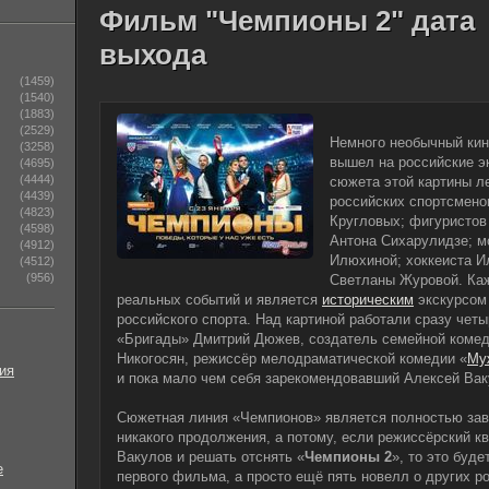
Фильм "Чемпионы 2" дата
выхода
(1459)
(1540)
(1883)
(2529)
Немного необычный ки
(3258)
вышел на российские эк
(4695)
(4444)
сюжета этой картины л
(4439)
российских спортсменов
(4823)
Кругловых; фигуристов
(4598)
Антона Сихарулидзе; м
(4912)
Илюхиной; хоккеиста И
(4512)
(956)
Светланы Журовой. Каж
реальных событий и является
историческим
экскурсом
российского спорта. Над картиной работали сразу чет
«Бригады» Дмитрий Дюжев, создатель семейной комед
Никогосян, режиссёр мелодраматической комедии «
Му
ия
и пока мало чем себя зарекомендовавший Алексей Вак
Сюжетная линия «Чемпионов» является полностью за
никакого продолжения, а потому, если режиссёрский к
Вакулов и решать отснять «
Чемпионы 2
», то это буд
е
первого фильма, а просто ещё пять новелл о других р