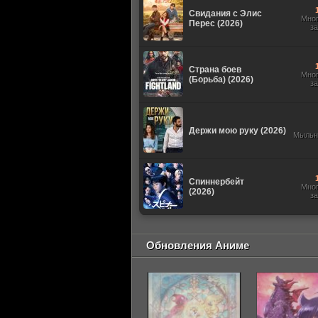
Свидания с Элис
Мно
Перес (2026)
з
Страна боев
Мно
(Борьба) (2026)
з
Держи мою руку (2026)
Мыльн
Спиннербейт
Мно
(2026)
з
Обновления Аниме