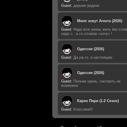
Guest
:
дерьмо редкое
Меня зовут Агнета (2026)
Guest
:
Надо всю жизнь жить без слов
надо « , а со словом «хочу» !
Одиссея (2026)
Guest
:
Да уж,го..о настоящее
Одиссея (2026)
Guest
:
Полная хрень, смотреть не
возможно
Карен Пири (1-2 Сезон)
Guest
:
Классика!!!