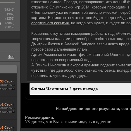
известно немало. Правда, поговаривают, что данный ф
открытию Олимпийских игр 2014, которые проходили в 
(15347)
«Чемпионов» уже не имеют той идеологической потребн
(987)
картины. Возможно, нечто схожее будет когда-нибудь 
(1251)
спортивного события
, но когда это будет, и будет ли в
ы
(3882)
(3619)
Косвенно, отсутствие намерения работать над «Чемпи
творческими планами режиссёров, работавших над про
Дмитрий Дюжев и Алексей Вакулов взяли нечто вроде 
прессе свои дальнейшие планы.
Артем Аксененко снимает фильм «Евгений Онегин», гд
Все
переложено на современный лад.
А Эмиль Никогосян в скором времени подарит зрителя
чувства
», где два абсолютно разных человека, вследс
переживать чувства друг друга.
-33 Серия
гоголосый
акадровый
1-2 Серия
гоголосый
Не найдено ни одного результата, соо
акадровый
Рекомендации:
Убедитесь, что Вы включили модуль в админке.
1-8 Серия