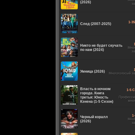
Мно
(2026)
з
1-3
След (2007-2025)
Никто не будет скучать
Мно
по нам (2024)
з
Умница (2026)
Многоголосый з
Власть в ночном
1-5 С
городе. Книга
третья: Юность
Професси
мно
Кэнена (1-5 Сезон)
1
Черный коралл
Мно
(2026)
з