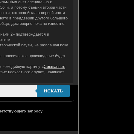
ильм был снят специально к
Сочи, а потому съёмки второй части
ости, которая была в первой части
снято в преддверии другого большого
ообще, достоверно пока не известно.
онами 2» подтверждается и
ектом.
творческой паузы, не разглашая пока
е классическое произведение будет
м комедийную картину «
Смешанные
твие несчастного случая, начинают
ИСКАТЬ
тветствующего запросу