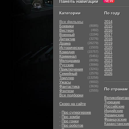
Панель навигации
Категории
По году
Все фильмы
2014
Боевики
(8085)
2015
Вестерн
(492)
2016
Военный
(1194)
2017
Детектив
(3276)
2018
Драма
(26279)
2019
Исторические
(1503)
2020
Комедия
(15757)
2021
Криминал
(5461)
2022
Мелодрама
(8036)
2023
Русские
(3066)
2024
Приключения
(3241)
2025
Семейный
(2576)
2026
Триллер
(13258)
Ужасы
(9002)
Фантастика
(3636)
По странам
Фэнтези
(2555)
Все подборки
Великобритан
Турецкие
Скоро на сайте
Российские
Индийские
-
Про супергероев
Украинские
-
Про зомби
Французские
-
Про гонки
Казахстански
-
Про роботов