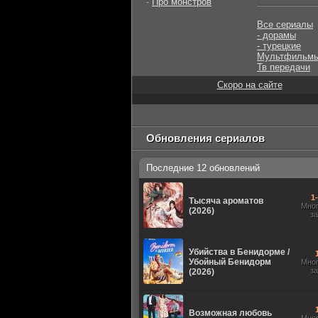
-
Про монстров
Все сериалы
- дорамы
- турецкие
Мультфильм
Тв передачи
Скоро на сайте
Обновления сериалов
Последние 12 обновлений
1
Тысяча ароматов
Мно
(2026)
з
Убийства в Бенидорме /
Убойный Бенидорм
Мно
з
(2026)
Возможная любовь