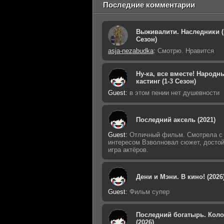
Последние комментарии
Выживалити. Наследники (
Сезон)
asja-nezabudka
:
Смотрю. Нравится
Ну-ка, все вместе! Народн
кастинг (1-3 Сезон)
Guest
:
в этом пении нет душевности
Последний аксель (2021)
Guest
:
Отличный фильм. Смотрела с
интересом Взволновал сюжет, досто
игра актёров.
Дени и Мэни. В кино! (2026
Guest
:
Фильм супер
Последний богатырь. Кол
(2026)