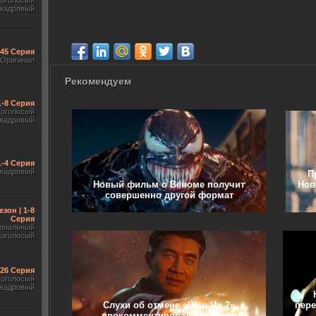
гоголосый
акадровый
545 Серия
Оригинал
Рекомендуем
1-8 Серия
гоголосый
акадровый
1-4 Серия
акадровый
П
Новый фильм о Веноме получит
Нов
совершенно другой формат
езон | 1-8
Серия
ональный
гоголосый
-26 Серия
гоголосый
акадровый
Слухи об отмене «Шан-Чи 2»
пере
прокомментировал режиссер