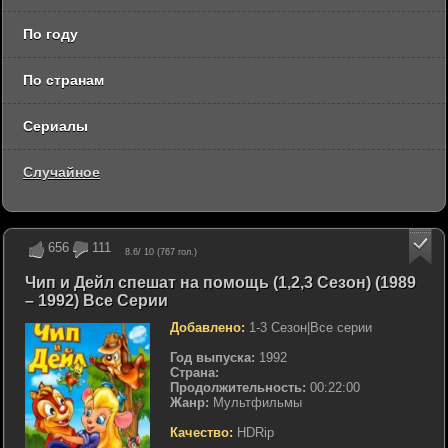
По году
По странам
Сериалы
Случайное
656
111
8.6
/ 10 (
767
гол.)
Чип и Дейл спешат на помощь (1,2,3 Сезон) (1989
– 1992) Все Серии
Добавлено:
1-3 Сезон|Все серии
Год выпуска:
1992
Страна:
Продолжительность:
00:22:00
Жанр:
Мультфильмы
Качество:
HDRip