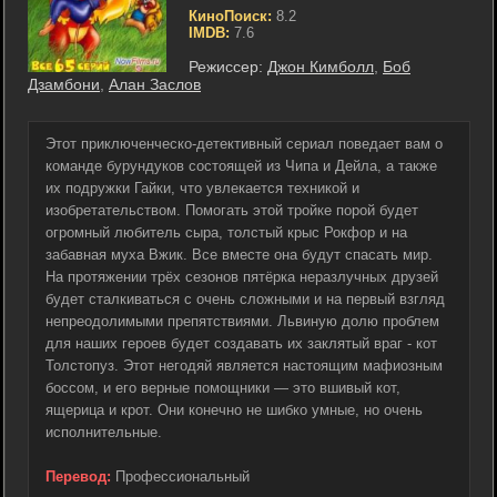
КиноПоиск:
8.2
IMDB:
7.6
Режиссер:
Джон Кимболл
,
Боб
Дзамбони
,
Алан Заслов
Этот приключенческо-детективный сериал поведает вам о
команде бурундуков состоящей из Чипа и Дейла, а также
их подружки Гайки, что увлекается техникой и
изобретательством. Помогать этой тройке порой будет
огромный любитель сыра, толстый крыс Рокфор и на
забавная муха Вжик. Все вместе она будут спасать мир.
На протяжении трёх сезонов пятёрка неразлучных друзей
будет сталкиваться с очень сложными и на первый взгляд
непреодолимыми препятствиями. Львиную долю проблем
для наших героев будет создавать их заклятый враг - кот
Толстопуз. Этот негодяй является настоящим мафиозным
боссом, и его верные помощники — это вшивый кот,
ящерица и крот. Они конечно не шибко умные, но очень
исполнительные.
Перевод:
Профессиональный