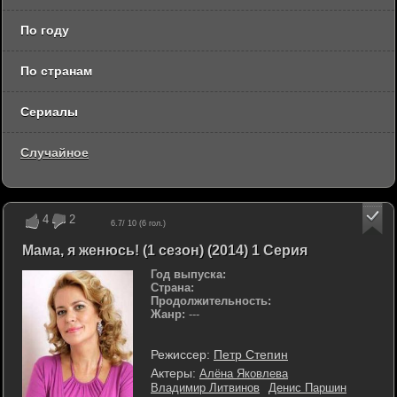
По году
По странам
Сериалы
Случайное
4
2
6.7
/ 10 (
6
гол.)
Мама, я женюсь! (1 сезон) (2014) 1 Серия
Год выпуска:
Страна:
Продолжительность:
Жанр:
---
Режиссер:
Петр Степин
Актеры:
Алёна Яковлева
Владимир Литвинов
Денис Паршин