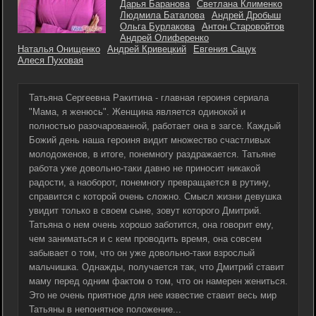
Дарья Баранова
Светлана Клименко
Людмила Баталова
Андрей Дробыш
Ольга Бурлакова
Антон Старовойтов
Андрей Олиференко
Наталья Онищенко
Андрей Кривецкий
Евгения Сацук
Алеся Пуховая
Татьяна Сергеевна Ракитина - главная героиня сериала
"Мама, я женюсь". Женщина является одинокой и
полностью разочарованной, работает она в загсе. Каждый
Божий день наша героиня видит множество счастливых
молодоженов, в итоге, понемногу раздражается. Татьяне
работа уже довольно-таки давно не приносит никакой
радости, а наоборот, понемногу превращается в рутину,
справится с которой очень сложно. Смысл жизни девушка
увидит только в своем сыне, зовут которого Дмитрий.
Татьяна о нем очень хорошо заботится, она говорит ему,
чем заниматься и с кем проводить время, она совсем
забывает о том, что он уже довольно-таки взрослый
мальчишка. Однажды, получается так, что Дмитрий ставит
маму перед одним фактом о том, что он намерен жениться.
Это не очень приятное для нее известие ставит весь мир
Татьяны в непонятное положение...