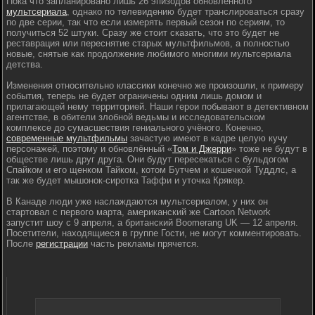
Пока что запланировано лишь 26 эпизодов обновлённого
мультсериала
, однако по телевидению будет транслироваться сразу
по две серии, так что если измерять первый сезон по сериям, то
получиться 52 штуки. Сразу же стоит сказать, что это будет не
реставрация или переснятие старых мультфильмов, а полностью
новые, снятые как продолжение любимого многими мультсериала
детства.
Изменения относительно классики конечно же произошли, к примеру
события, теперь не будет ограничены одним лишь домом и
прилагающей нему территорией. Наши герои побывают в детективном
агентстве, в обители злобной ведьмы и исследовательском
комплексе до сумасшествия гениального учёного. Конечно,
современные мультфильмы
зачастую имеют в кадре целую кучу
персонажей, поэтому и обновлённый «
Том и Джерри
» тоже не будут в
обществе лишь друг друга. Они будут пересекаться с бульдогом
Спайком и его щенком Тайком, котом Бутчем и кошечкой Туддлс, а
так же будет мышонок-сиротка Таффи и уточка Крякер.
В Канаде люди уже наслаждаются мультсериалом, у них он
стартовал с первого марта, американский же Cartoon Network
запустит шоу с 9 апреля, а британский Boomerang UK — 12 апреля.
Посетители, находящиеся в группе Гости, не могут комментировать.
После
регистрации
часть рекламы прячется.