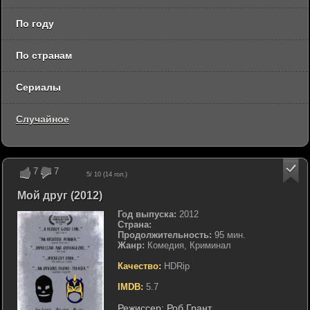
По году
По странам
Сериалы
Случайное
7
7
5
/ 10 (
14
гол.)
Мой друг (2012)
Год выпуска:
2012
Страна:
Продолжительность:
95 мин.
Жанр:
Комедия, Криминал
Качество:
HDRip
IMDB:
5.7
Режиссер:
Роб Грант