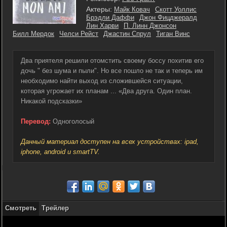
Актеры:
Майк Ковач
Скотт Уоллис
Брэдли Даффи
Джон Фицджералд
Лин Харви
П. Линн Джонсон
Билл Мердок
Челси Рейст
Джастин Спрул
Тиган Винс
Два приятеля решили отомстить своему боссу похитив его
дочь " без шума и пыли". Но все пошло не так и теперь им
необходимо найти выход из сложившейся ситуации,
которая угрожает их планам ... «Два друга. Один план.
Никакой подсказки»
Перевод:
Одноголосый
Данный материал доступен на всех устройствах: ipad,
iphone, android и smartTV.
Смотреть
Трейлер