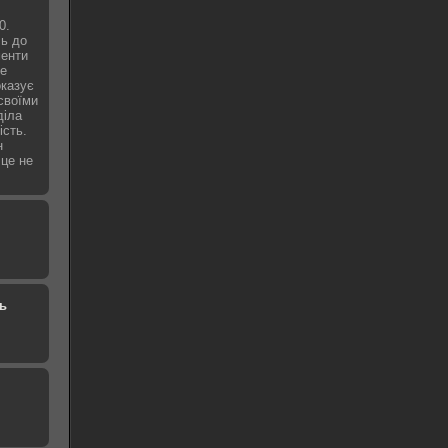
0.
сь до
менти
не
оказує
 своїми
діла
ість.
н
 це не
ь