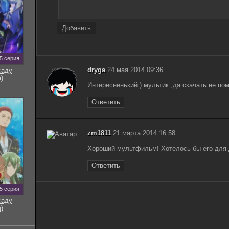
Добавить
5 серия
dryga
24 мая 2014 09:36
саду
)
Интересненький:) мультик ,да скачать не п
Ответить
zm1811
21 марта 2014 16:58
Хороший мультфильм! Хотелось бы его для д
Ответить
5 серия
саду
)