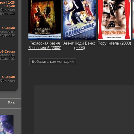
зон | 1-28
Серия
Оригинал
(русский)
1-4 Серия
гоголосый
акадровый
Техасская резня
Агент Коди Бэнкс
Поручитель (2003)
бензопилой (2003)
(2003)
1-6 Серия
гоголосый
акадровый
Добавить комментарий
1-4 Серия
Оригинал
Все