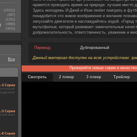
нравится проводить время на природе: лучшее место д
Здесь молодежь И-Джей и Иззи любят поиграть в футб
(15312)
(987)
понадобится это живое воображение и желание познава
(1251)
запускайте двигатели и наслаждайтесь ездой. «Город т
ы
(3880)
мультфильм, который развивает замечательные качест
(3615)
доброжелательность, ответственность, уважение и мн
Перевод:
Дублированный
Данный материал доступен на всех устройствах: ipad, 
Все
Проверяйте новые серии и качество
Смотреть
2 плеер
3 плеер
Трейлер
1-3 Серия
гоголосый
акадровый
1-3 Серия
Оригинал
 1-8 Серия