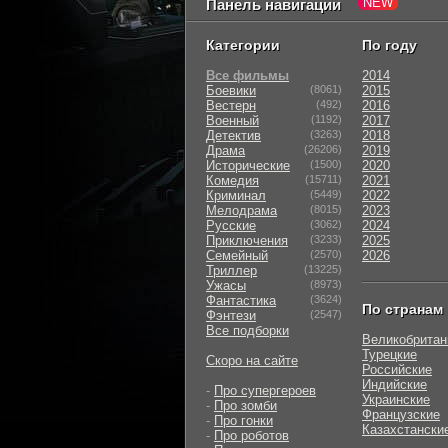
Панель навигации
Категории
По году
Все фильмы
2014
Боевики
(8061)
2015
Вестерн
(492)
2016
Военный
(1192)
2017
Детектив
(3263)
2018
Драма
(26206)
2019
Исторические
(1500)
2020
Комедия
(15711)
2021
Криминал
(5449)
2022
Мелодрама
(8015)
2023
Русские
(3062)
2024
Приключения
(3233)
2025
Семейный
(2570)
2026
Триллер
(13225)
Ужасы
(8973)
Фантастика
(3624)
По странам
Фэнтези
(2547)
Все подборки
Великобритан
Турецкие
Скоро на сайте
Российские
Индийские
-
Про супергероев
Украинские
-
Про зомби
Французские
-
Про гонки
Казахстански
-
Про роботов