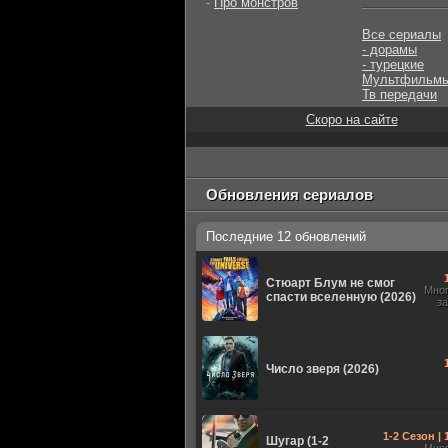
-
Про монстров
Все сериалы
- дорамы
- турецкие
Мультфильм
Тв передачи
Скоро на сайте
Обновления сериалов
Последние 12 обновлений
Стюарт Блум не смог
Мно
спасти вселенную (2026)
з
Число зверя (2026)
1-2 Сезон |
Шугар (1-2