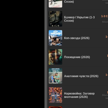
Мно
Сезон)
з
1-3 С
Бункер / Укрытие (1-3
Сезон)
Мно
1
Коп-звезда (2026)
Похищение (2026)
1
Анатомия чувств (2026)
Нарковойна: Заговор
Мно
молчания (2026)
з