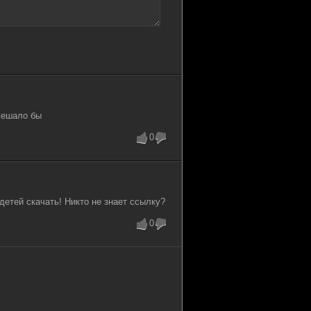
омешало бы
0
етей скачать! Никто не знает ссылку?
0