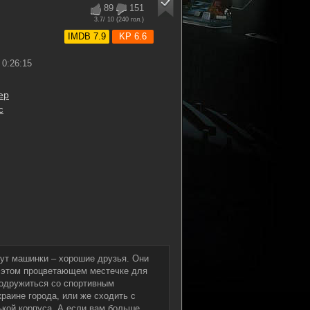
89
151
3.7
/ 10 (
240
гол.)
IMDB 7.9
KP 6.6
0:26:15
ер
с
вут машинки – хорошие друзья. Они
В этом процветающем местечке для
подружиться со спортивным
раине города, или же сходить с
ькой корпуса. А если вам больше