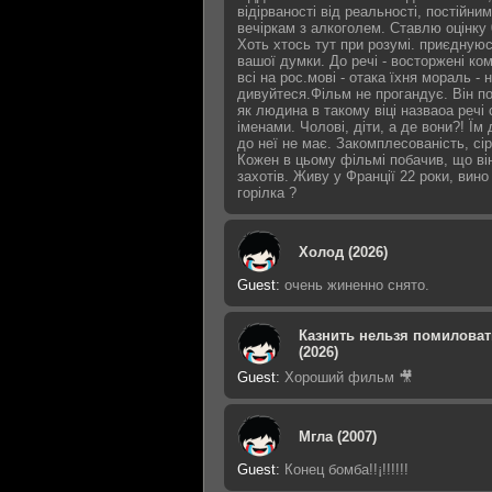
відірваності від реальності, постійним
вечіркам з алкоголем. Ставлю оцінку 
Хоть хтось тут при розумі. приєдную
вашої думки. До речі - восторжені ко
всі на рос.мові - отака їхня мораль - 
дивуйтеся.Фільм не прогандує. Він п
як людина в такому віці назваоа речі
іменами. Чолові, діти, а де вони?! Їм 
до неї не має. Закомплесованість, сір
Кожен в цьому фільмі побачив, що ві
захотів. Живу у Франції 22 роки, вино
горілка ?
Холод (2026)
Guest
:
очень жиненно снято.
Казнить нельзя помиловат
(2026)
Guest
:
Хороший фильм 🎥
Мгла (2007)
Guest
:
Конец бомба!!¡!!!!!!