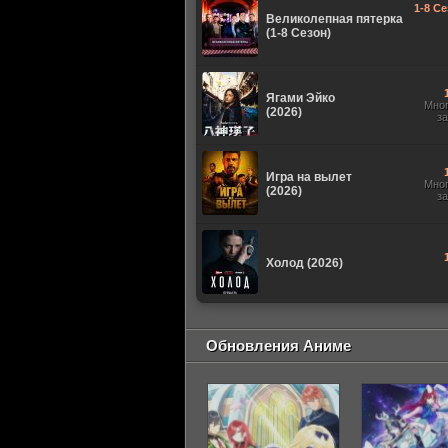
1-8 Се
Великолепная пятерка
(1-8 Сезон)
Ягами Эйко
Мно
(2026)
з
Игра на вылет
Мно
(2026)
з
Холод (2026)
Обновления Аниме