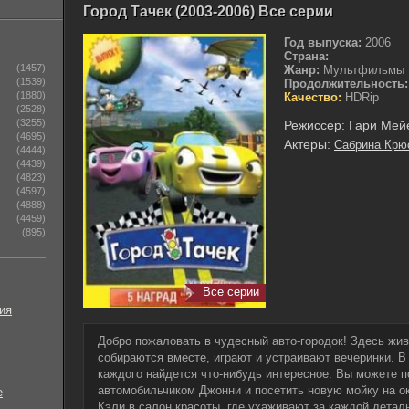
Город Тачек (2003-2006) Все серии
Год выпуска:
2006
Страна:
(1457)
Жанр:
Мультфильмы
(1539)
Продолжительность:
(1880)
Качество:
HDRip
(2528)
(3255)
Режиссер:
Гари Мей
(4695)
Актеры:
Сабрина Крю
(4444)
(4439)
(4823)
(4597)
(4888)
(4459)
(895)
Все серии
ия
Добро пожаловать в чудесный авто-городок! Здесь жи
собираются вместе, играют и устраивают вечеринки. 
каждого найдется что-нибудь интересное. Вы можете 
автомобильчиком Джонни и посетить новую мойку на ок
е
Кэли в салон красоты, где ухаживают за каждой детал