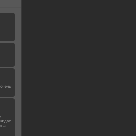
 очень
о
окидає
вна