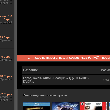
гоголосый
акадровый
езон | 1-6
Серия
гоголосый
-13 Серия
Оригинал
1-6 Серия
Для зарегистрированных и закладчиков (Ctrl+D) - нов
Оригинал
Название
Разм
-18 Серия
Город Тачек / Auto B Good [01-24] (2003-2009)
Оригинал
8.63
DVDRip
1-2 Серия
Рекомендуем посмотреть
гоголосый
акадровый