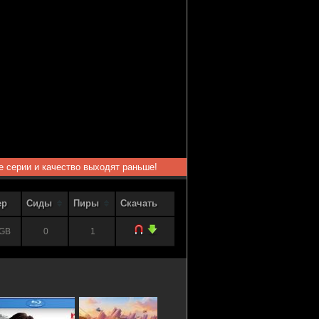
ые серии и качество выходят раньше!
ер
Сиды
Пиры
Скачать
 GB
0
1