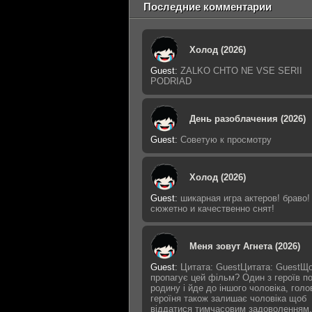
Последние комментарии
Холод (2026)
Guest
:
ZALKO CHTO NE VSE SERII
PODRIAD
День разоблачения (2026)
Guest
:
Советую к просмотру
Холод (2026)
Guest
:
шикарная игра актеров! браво!
сюжетно и качественно снят!
Меня зовут Агнета (2026)
Guest
:
Цитата: GuestЦитата: GuestЩ
пропагує цей фільм? Один з героїв п
родину і йде до іншого чоловіка, голо
героїня також залишає чоловіка щоб
віддатися тимчасовим задоволенням,