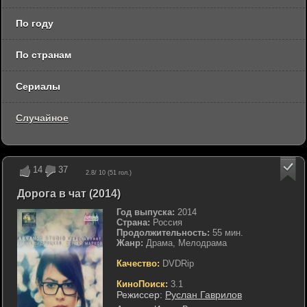
По году
По странам
Сериалы
Случайное
14
37
2.8
/ 10 (
51
гол.)
Дорога в чат (2014)
Год выпуска:
2014
Страна:
Россия
Продолжительность:
55 мин.
Жанр:
Драма, Мелодрама
Качество:
DVDRip
КиноПоиск:
3.1
Режиссер:
Руслан Гаврилов