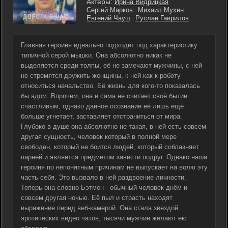
Актеры:
Ирина Видрицкая
Сергей Марков
Михаил Мухин
Евгений Чауш
Руслан Гаврилов
Главная героиня идеально подходит под характеристику
типичной серой мышки. Она абсолютно никак не
выделяется среди толпы, её не замечают мужчины, с ней
не стремятся дружить женщины, к ней как к роботу
относиться начальство. Её жизнь для кого-то показалась
бы адом. Впрочем, она и сама не считает своё бытие
счастливым, однако данное осознание её лишь ещё
больше угнетает, заставляет отстраниться от мира.
Глубоко в душе она абсолютно не такая, в ней есть совсем
другая сущность, человек который в полной мере
свободен, который не боится людей, который соблазняет
парней и является предметом зависти подруг. Однако наша
героиня по непонятным причинам не выпускает на волю эту
часть себя. Это вызвало в ней раздвоение личности.
Теперь она словно Бэтмен - обычный человек днём и
совсем другая ночью. Её пыл и страсть находят
выражение перед веб-камерой. Она стала звездой
эротических видео чатов, тысячи мужчин желают ею