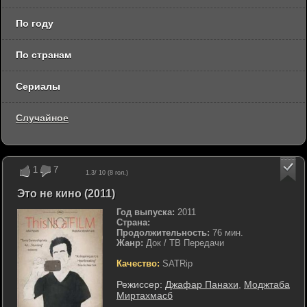
По году
По странам
Сериалы
Случайное
1
7
1.3
/ 10 (
8
гол.)
Это не кино (2011)
Год выпуска:
2011
Страна:
Продолжительность:
76 мин.
Жанр:
Док / ТВ Передачи
Качество:
SATRip
Режиссер:
Джафар Панахи
,
Моджтаба
Миртахмасб