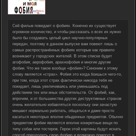
Сей фильм поведает о фобиях. Конечно их существует
огромное количество, и чтобы рассказать о всех их нужно
было бы создавать целый цикл научно-популярных
передач, поэтому в данном выпуске вам повеют лишь о
самых распространённых фобиях которые как правило
возникают у городских жителей. В этом списке будет
агофобия, аерофобия, арахнофобия и многие другие
фобии. Что же такое вообще «фобия»? Синоним к этому
слову является «страх». Фобия это когда боишься чего-то,
при том, когда этот страх фактически никогда тебя не
покидает, лишь увеличиваясь или уменьшаясь под
действием тех или иных обстоятельств. От фобий, как,
впрочем, и от большинства других деструктивных страхов
очень желательно избавляться поскольку они зачастую
мешают нормально работать, общаться и даже просто
касаться некоторых вполне обыденных предметов. Обычно
предметом фобии являются вполне конкретные вещи по
типу собак или тостеров. Герои этой картины будут искать
способ преодолеть свою фобию и возможно помогут в