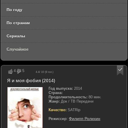
По году
По странам
Сериалы
Случайное
4
5
4.4
/ 10 (
9
гол.)
Я и моя фобия (2014)
Год выпуска:
2014
Страна:
Продолжительность:
80 мин.
Жанр:
Док / ТВ Передачи
Качество:
SATRip
Режиссер:
Филипп Ролихин