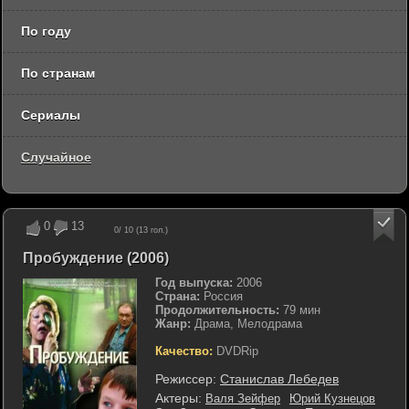
По году
По странам
Сериалы
Случайное
0
13
0
/ 10 (
13
гол.)
Пробуждение (2006)
Год выпуска:
2006
Страна:
Россия
Продолжительность:
79 мин
Жанр:
Драма, Мелодрама
Качество:
DVDRip
Режиссер:
Станислав Лебедев
Актеры:
Валя Зейфер
Юрий Кузнецов