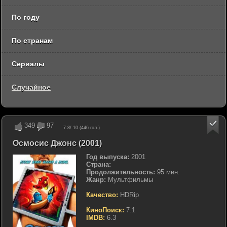
По году
По странам
Сериалы
Случайное
349
97
7.8
/ 10 (
446
гол.)
Осмосис Джонс (2001)
Год выпуска:
2001
Страна:
Продолжительность:
95 мин.
Жанр:
Мультфильмы
Качество:
HDRip
КиноПоиск:
7.1
IMDB:
6.3