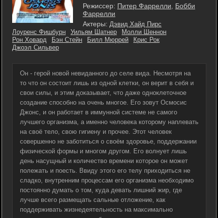
Режиссер:
Питер Фаррелли
,
Бобби
Фаррелли
Актеры:
Дэвид Хайд Пирс
Лоуренс Фишбурн
Уильям Шатнер
Молли Шеннон
Рон Ховард
Бэн Стейн
Билл Мюррей
Крис Рок
Джоэл Сильвер
Он - герой новой невиданного до селе вида. Несмотря на
то что он состоит лишь из одной клетки, он верит в себя и
свои силы, и этим доказывает, что даже одноклеточное
создание способно на очень многое. Его зовут Осмосис
Джонс, и он работает в иммунной системе не самого
лучшего организма, а именно человека которому наплевать
на своё тело, свою гигиену и прочее. Этот человек
совершенно не заботиться о своём здоровье, поддержании
физической формы и многом другом. Его волнует лишь
день насущный и количество времени которое он может
полежать и поесть. Ввиду этого его телу приходиться не
сладко, внутренним процессам его организма необходимо
постоянно думать о том, куда девать лишний жир, где
лучше всего размещать сальные отложение, как
поддерживать жизнедеятельность на максимально