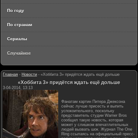
По году
По странам
Сериалы
Случайное
Главная
-
Новости
-
«Хоббита 3» придётся ждать ещё дольше
«Хоббита 3» придётся ждать ещё дольше
3-04-2014, 13:13
Фанатам картин Питера Джексона
сейчас лучше присесть и выпить
успокоительного, поскольку
представитель студии Warner Bros
сообщил такую новость, которая
может у слишком впечатлительных
людей вызвать шок. Журнал The One
Ring ссылаясь на официальный пресс-