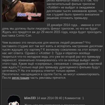
релиз напечатал новость о том, что
заключительный фильм трилогии
«Хоббит» не выйдет в ожидаемое
десятками тысяч киноманов время, так
как студией было принято внезапное
решение отложить премьеру.
18 декабря 2014 года... именно в этот
день мы должны были лицезреть финал трилогии, но его не будет.
Ждать его придётся аж до 29 июля 2015 года, когда будет проходить
выставка Comic-Con.
Чем вызвано это печальное для многих людей решение? Что
заставило студию вот так вот взять и испортить настроение десяткам
тысяч ждущих эту картину? К великому сожалению на этот вопрос у
нас нет ответа. Однако с «Хоббит 3: Туда и обратно» вообще
твориться что-то неладное ведь это уже во второй раз его премьеру
переносят, изначально планировалось что он вообще выйдет июле
этого года. Какие ещё «сюрпризы», связанные с ожидаемой картиной
нам ждать? Сколько ещё раз премьеру драгоценного фильма будут
затягивать?! На эти вопросы ответит только время...
Посетители, находящиеся в группе Гости, не могут комментировать.
После
регистрации
часть рекламы прячется.
klim333
14 мая 2014 09:40 | Комментов: 1