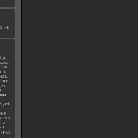
о. не
бще
вышла
бил ,
зять
рата,
 она
жем.
е
чем
уацией
е к
место
 та,
о и
ь рад