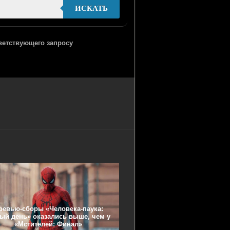
ИСКАТЬ
тветствующего запросу
ревью-сборы «Человека-паука:
ый день» оказались выше, чем у
«Мстителей: Финал»