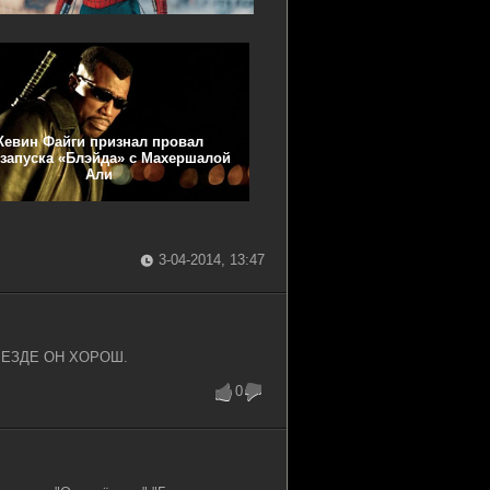
Кевин Файги признал провал
запуска «Блэйда» с Махершалой
Али
3-04-2014, 13:47
ВЕЗДЕ ОН ХОРОШ.
0