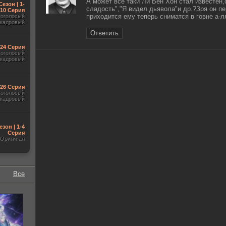
А может всё таки Ли Бён Хон стал известен,
Сезон | 1-
сладость","Я видел дьявола"и др.?Зря он п
10 Серия
приходится ему теперь сниматся в говне а-л
гоголосый
акадровый
Ответить
-24 Серия
гоголосый
акадровый
-26 Серия
гоголосый
акадровый
езон | 1-4
Серия
Оригинал
Все