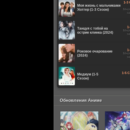
1-3 
Моя жизнь с мальчиками
Уолтер (1-3 Сезон)
Мно
з
1
Танцуя с тобой на
Мно
острие клинка (2024)
з
1
Роковое очарование
Мно
(2024)
з
1-5 С
Медиум (1-5
Сезон)
Обновления Аниме