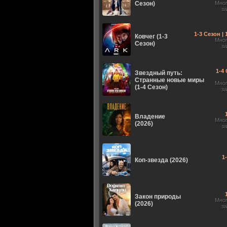
Сезон)
Мно
з
1-3 Сезон |
Ковчег (1-3
Мно
Сезон)
з
1-4 
Звездный путь:
Странные новые миры
Мно
(1-4 Сезон)
з
Владение
Мно
(2026)
з
1
Коп-звезда (2026)
Закон природы
Мно
(2026)
з