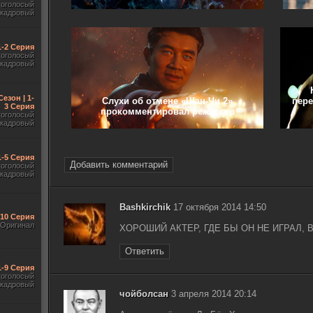
гоголосый
акадровый
 1-2 Серия
гоголосый
акадровый
Сезон | 1-
Слухи об отмене «Шан-Чи 2»
пере
3 Серия
прокомментировал режиссер
гоголосый
акадровый
1-5 Серия
Добавить комментарий
гоголосый
акадровый
Bashkirchik
17 октября 2014 14:50
-10 Серия
Оригинал
ХОРОШИЙ АКТЕР, ГДЕ БЫ ОН НЕ ИГРАЛ, 
Ответить
1-9 Серия
гоголосый
акадровый
чойболсан
3 апреля 2014 20:14