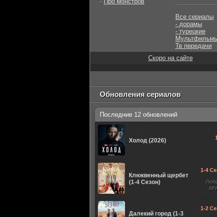
-
Про монстров
Все сериалы
- дорамы
- турецкие
Мультфильм
Тв передачи
Скоро на сайте
Обновления сериалов
Последние 12 обновлений
Холод (2026)
1-4 Се
Клюквенный щербет
(1-4 Сезон)
Люб
дв
1-2 Се
Далекий город (1-3