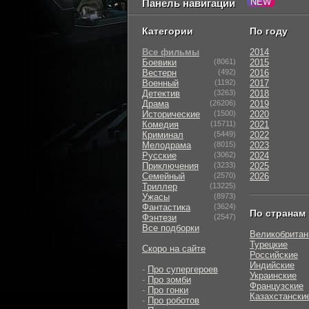
Панель навигации
Категории
По году
Все фильмы
2014
Боевики
(8061)
2015
Вестерн
(492)
2016
Военный
(1192)
2017
Детектив
(3263)
2018
Драма
(26206)
2019
Исторические
(1500)
2020
Комедия
(15711)
2021
Криминал
(5449)
2022
Мелодрама
(8015)
2023
Русские
(3062)
2024
Приключения
(3233)
2025
Семейный
(2570)
2026
Триллер
(13225)
Ужасы
(8973)
Фантастика
(3624)
По странам
Фэнтези
(2547)
Все подборки
Великобритан
Турецкие
Скоро на сайте
Российские
Индийские
-
Про супергероев
Украинские
-
Про зомби
Французские
-
Про гонки
Казахстански
-
Про роботов