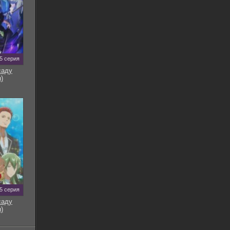
5 серия
саду
)
5 серия
саду
)