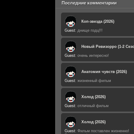
Последние комментарии
Коп-звезда (2026)
Guest
:
днище пздц!!!
Новый Ревизорро (1-2 Сезо
Guest
:
очень интересно!
Анатомия чувств (2026)
Guest
:
жизненный фильм
Холод (2026)
Guest
:
отличный фильм
Холод (2026)
Guest
:
Фильм поставлен жизненно!