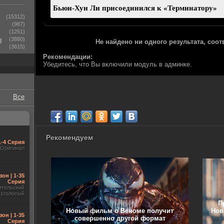
(15312)
(987)
(1251)
ы
(3880)
Не найдено ни одного результата, соо
(3615)
Рекомендации:
Убедитесь, что Вы включили модуль в админке.
Все
Рекомендуем
1-4 Серия
Оригинал
зон | 1-35
Серия
ительский
ухголосый
П
Новый фильм о Веноме получит
Нов
зон | 1-35
совершенно другой формат
Серия