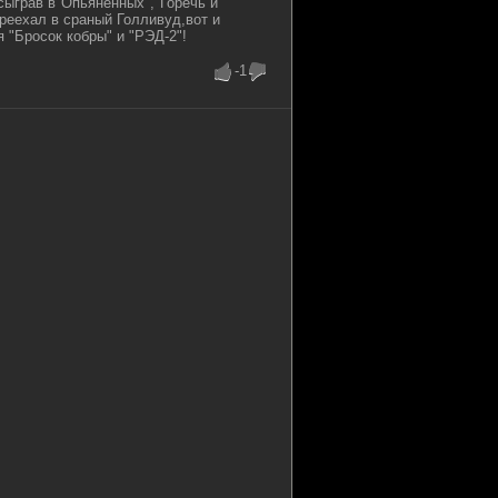
сыграв в"Опьянённых","Горечь и
ереехал в сраный Голливуд,вот и
я "Бросок кобры" и "РЭД-2"!
-1