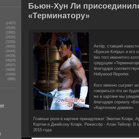
Бьюн-Хун Ли присоединилс
«Терминатору»
(1457)
(1539)
(1880)
(2528)
(3255)
Актёр, ставший известн
(4695)
(4444)
«Броске Кобры» и его 
(4439)
без того именитого кол
(4823)
грядущем «Терминаторе
(4597)
благодаря соответству
(4888)
Hollywood Reporter.
(4459)
(895)
Кого именно сыграет ак
говориться что он буде
же в картине мы увиди
благодаря сериалу «Бе
ия
«Карточном домике».
Главные роли в картине принадлежат Эмилии Кларк, А
Кортни и Джейсону Кларк. Режиссёр - Алан Тейлор. В
2015 года.
е