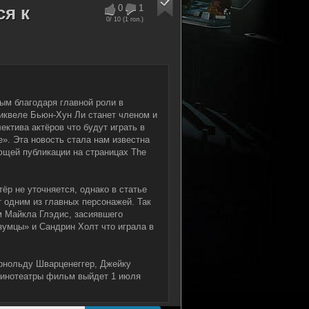
я к
0
1
0
/ 10 (
1
гол.)
ым благодаря главной роли в
сиквеле Бьюн-Хун Ли станет членом и
лектива актёров что будут играть в
». Эта новость стала нам известна
ющей публикации на страницах The
тёр не уточняется, однако в статье
т одним из главных персонажей. Так
м Майкла Глэдис, засиявшего
зумцы» и Сандрин Холт что играла в
рнольду Шварценеггер, Джейку
 кинотеатры фильм выйдет 1 июля