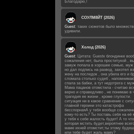
Благодарю,!
СОУЛМ8ЙТ (2026)
Guest
:
таких сюжетов было множеств
удивили.
Холод (2026)
Guest
:
Цитата: Guestк блондинке воо
сожаления нет, была проститукой , 
замуж попала в хорошее семью, муж 
но дал подпись на развод, захотел в
жену на последок , она убила его и б
сломала столько судеб , напомнимаю
спала за бабки, а тут недотрога с му
Мама пацанов отомстила - считаю вс
верно и справедливо , не понимаю в 
трагедия ее жизни , кроме глупости.
ситуация ни в какое сравнение с сит
главной героини это катастрофа
бесспорнаяА у тебя вообще сожалени
кому-то есть? Ты поставь себя на её 
у тебя к себе жалость будет! А то что
которая мстить будет,вероятнее всег
маме ихней отомстит,ты этому будеш
или тебе будет жаль маму?