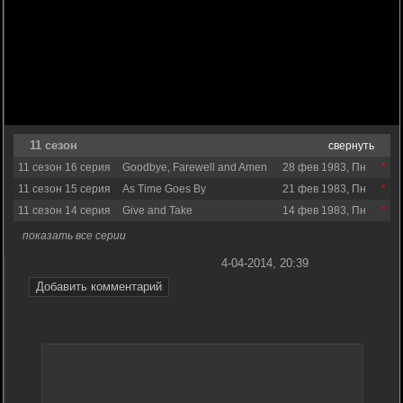
11 сезон
свернуть
11 сезон 16 серия
Goodbye, Farewell and Amen
28 фев 1983, Пн
11 сезон 15 серия
As Time Goes By
21 фев 1983, Пн
11 сезон 14 серия
Give and Take
14 фев 1983, Пн
показать все серии
4-04-2014, 20:39
Добавить комментарий