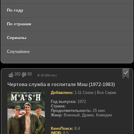
По году
По странам
Сериалы
Случайное
202
50
8
/ 10 (
252
гол.)
Чертова служба в госпитале Мэш (1972-1983)
Добавлено:
1-11 Сезон | Все Серии
Год выпуска:
1972
Страна:
Продолжительность:
25 мин
Жанр:
Военный, Драма, Комедии
КиноПоиск:
8.4
IMDB:
8.5