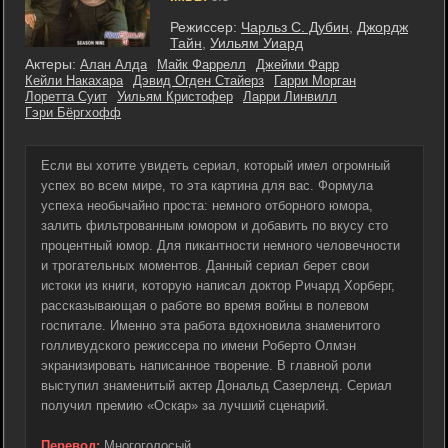
Режиссер:
Чарльз С. Дубин
,
Джордж
Тайн
,
Уильям Уиард
Актеры:
Алан Алда
Майк Фаррелл
Джейми Фарр
Кейли Накахара
Дэвид Огден Стайерз
Гарри Морган
Лоретта Суит
Уильям Кристофер
Ларри Линвилл
Гэри Бёргхофф
Если вы хотите увидеть сериал, который имел огромный
успех во всем мире, то эта картина для вас. Формула
успеха необычайно проста: немного отборного юмора,
залить фильтрованным юмором и добавить по вкусу сто
процентный юмор. Для пикантности немного человечности
и трогательных моментов. Данный сериал берет свои
истоки из книги, которую написал доктор Ричард Хорберг,
рассказывающая о работе во время войны в полевом
госпитале. Именно эта работа вдохновила знаменитого
голливудского режиссера по имени Роберто Олмэн
экранизировать написанное творение. В главной роли
выступил знаменитый актер Дональд Сазерленд. Сериал
получил премию «Оскар» за лучший сценарий.
Перевод:
Многоголосый