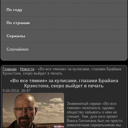
По году
По странам
Сериалы
Случайное
Главная
-
Новости
-
«Во все тяжкие» за кулисами, глазами Брайана
Крэнстона, скоро выйдет в печать
«Во все тяжкие» за кулисами, глазами Брайана
Крэнстона, скоро выйдет в печать
5-04-2014, 16:47
Знаменитый сериал «Во все
тяжкие» окончился, однако
общество забывать о нём не
спешит. Тем, для кого проект
Винса Гиллигана был не просто
мимолётным сериальчиком мы