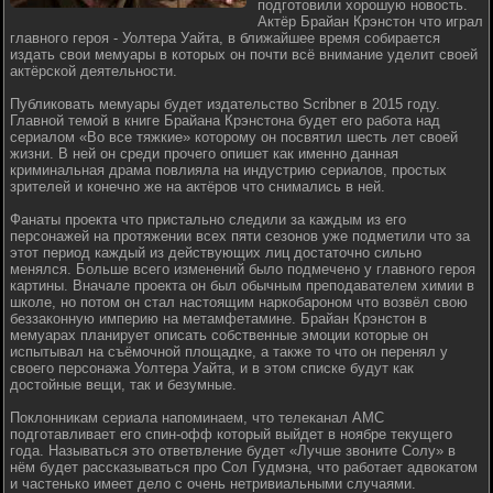
подготовили хорошую новость.
Актёр Брайан Крэнстон что играл
главного героя - Уолтера Уайта, в ближайшее время собирается
издать свои мемуары в которых он почти всё внимание уделит своей
актёрской деятельности.
Публиковать мемуары будет издательство Scribner в 2015 году.
Главной темой в книге Брайана Крэнстона будет его работа над
сериалом «Во все тяжкие» которому он посвятил шесть лет своей
жизни. В ней он среди прочего опишет как именно данная
криминальная драма повлияла на индустрию сериалов, простых
зрителей и конечно же на актёров что снимались в ней.
Фанаты проекта что пристально следили за каждым из его
персонажей на протяжении всех пяти сезонов уже подметили что за
этот период каждый из действующих лиц достаточно сильно
менялся. Больше всего изменений было подмечено у главного героя
картины. Вначале проекта он был обычным преподавателем химии в
школе, но потом он стал настоящим наркобароном что возвёл свою
беззаконную империю на метамфетамине. Брайан Крэнстон в
мемуарах планирует описать собственные эмоции которые он
испытывал на съёмочной площадке, а также то что он перенял у
своего персонажа Уолтера Уайта, и в этом списке будут как
достойные вещи, так и безумные.
Поклонникам сериала напоминаем, что телеканал AMC
подготавливает его спин-офф который выйдет в ноябре текущего
года. Называться это ответвление будет «Лучше звоните Солу» в
нём будет рассказываться про Сол Гудмэна, что работает адвокатом
и частенько имеет дело с очень нетривиальными случаями.