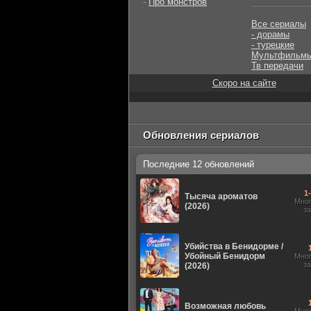
-
Про монстров
Все сериалы
- дорамы
- турецкие
Мультфильм
Тв передачи
Скоро на сайте
Обновления сериалов
Последние 12 обновлений
1
Тысяча ароматов
Мно
(2026)
з
Убийства в Бенидорме /
Убойный Бенидорм
Мно
з
(2026)
Возможная любовь