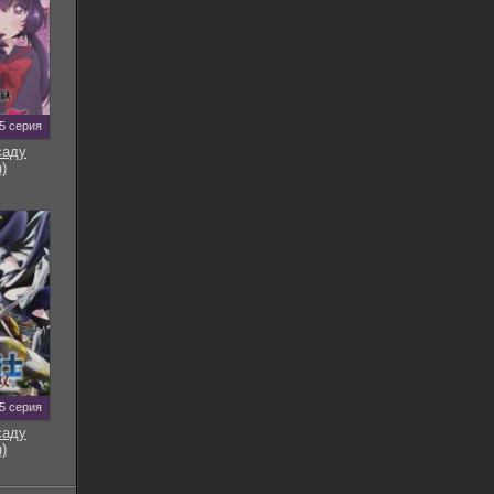
5 серия
саду
)
5 серия
саду
)