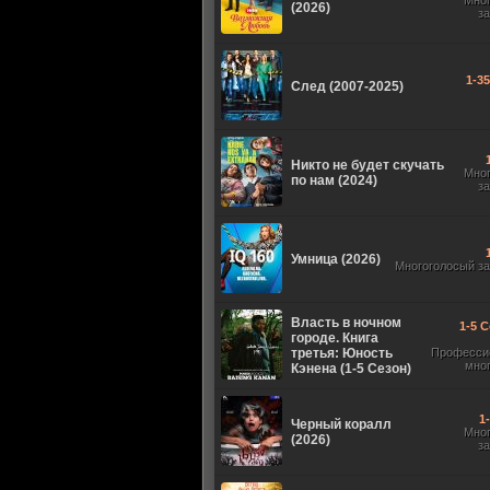
Мно
(2026)
з
1-3
След (2007-2025)
Никто не будет скучать
Мно
по нам (2024)
з
Умница (2026)
Многоголосый з
Власть в ночном
1-5 С
городе. Книга
третья: Юность
Професси
мно
Кэнена (1-5 Сезон)
1
Черный коралл
Мно
(2026)
з