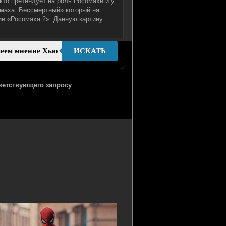
то претендует на роль Росомахи и у
омаха: Бессмертный» который на
е «Росомаха 2». Данную картину
ИСКАТЬ
тветствующего запросу