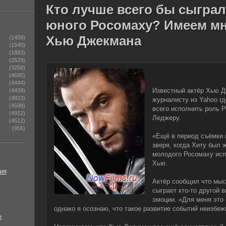
Кто лучше всего бы сыграл
юного Росомаху? Имеем м
Хью Джекмана
(1459)
(1540)
(1883)
(2529)
(3258)
(4695)
(4444)
Известный актёр Хью Д
(4439)
(4823)
журналисту из Yahoo г
(4598)
всего исполнить роль 
(4912)
Леджеру.
(4512)
(956)
«Ещё в период съёмки 
зверя, когда Хиту был 
молодого Росомаху испо
Хью.
ия
Актёр сообщил что мыс
сыграет кто-то другой 
эмоции. «Для меня это 
однако я осознаю, что такое развитие событий неизбежн
е