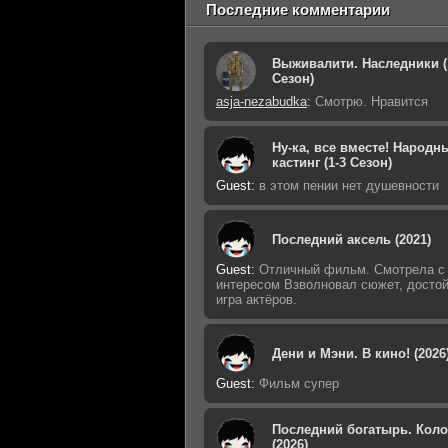
Последние комментарии
Выживалити. Наследники (
Сезон)
asja-nezabudka
:
Смотрю. Нравится
Ну-ка, все вместе! Народн
кастинг (1-3 Сезон)
Guest
:
в этом пении нет душевности
Последний аксель (2021)
Guest
:
Отличный фильм. Смотрела с
интересом Взволновал сюжет, досто
игра актёров.
Дени и Мэни. В кино! (2026
Guest
:
Фильм супер
Последний богатырь. Кол
(2026)