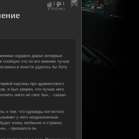
1
1
5
/ 10 (
2
гол.)
нение
жекман недавно давал интервью
де сообщил что по его мнению лучше
Росомахи в юности удалось бы Хиту
первой картины про адамантового
жив, я был уверен, что лучше него
лнить никто не смог бы», - сказал
ль о том, что однажды когтистого
вызывает у него неоднозначные
будет очень необычно и странно,
о», - признался он.