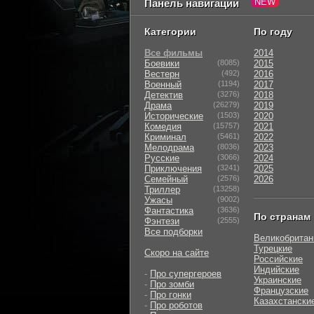
Панель навигации
Категории
По году
Все фильмы
2014
Боевики
(8085)
2015
Вестерн
(492)
2016
Военный
(1194)
2017
Детектив
(3276)
2018
Драма
(26279)
2019
Исторические
(1503)
2020
Комедия
(15757)
2021
Криминал
(5461)
2022
Мелодрама
(8036)
2023
Русские
(3066)
2024
Приключения
(3241)
2025
Семейный
(2576)
2026
Триллер
(13258)
Ужасы
(9002)
Фантастика
(3636)
По странам
Фэнтези
(2555)
Все подборки
Великобритан
Турецкие
Скоро на сайте
Российские
Индийские
-
Про супергероев
Украинские
-
Про зомби
Французские
-
Про гонки
Казахстански
-
Про роботов