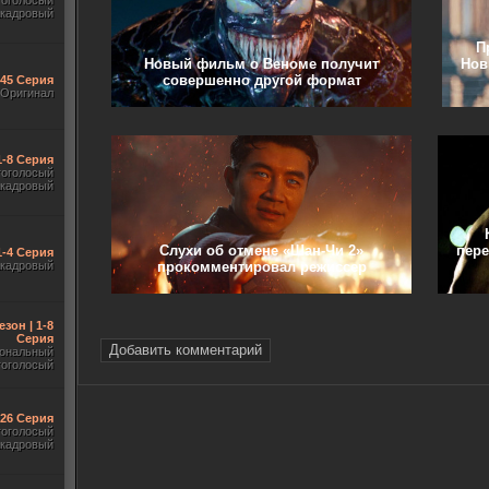
гоголосый
акадровый
П
Новый фильм о Веноме получит
Нов
совершенно другой формат
545 Серия
Оригинал
1-8 Серия
гоголосый
акадровый
Слухи об отмене «Шан-Чи 2»
пере
1-4 Серия
прокомментировал режиссер
акадровый
езон | 1-8
Серия
Добавить комментарий
ональный
гоголосый
-26 Серия
гоголосый
акадровый