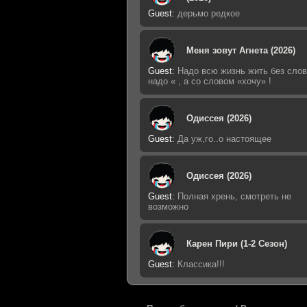
Guest
:
дерьмо редкое
Меня зовут Агнета (2026)
Guest
:
Надо всю жизнь жить без слов
надо « , а со словом «хочу» !
Одиссея (2026)
Guest
:
Да уж,го..о настоящее
Одиссея (2026)
Guest
:
Полная хрень, смотреть не
возможно
Карен Пири (1-2 Сезон)
Guest
:
Классика!!!