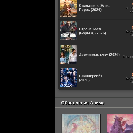
Свидания с Элис
Мно
Перес (2026)
з
Страна боев
Мно
(Борьба) (2026)
з
Держи мою руку (2026)
Мыльн
Спиннербейт
Мно
(2026)
з
Обновления Аниме