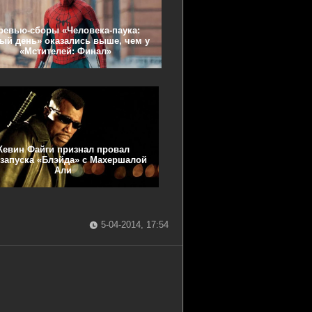
ревью-сборы «Человека-паука:
ый день» оказались выше, чем у
«Мстителей: Финал»
Кевин Файги признал провал
запуска «Блэйда» с Махершалой
Али
5-04-2014, 17:54