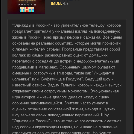
IMDB:
4.7
"Однажды в России" - это увлекательное телешоу, которое
предлагает зрителям уникальный взгляд на повседневную
жизнь в России через призму юмора и сарказма. Все сцены
основаны на реальных событиях, которые могли произойти
с любым жителем страны. Программа представляет собой
коллаж из самых разнообразных сцен: от домашних
перепалок с соседями до встреч с недоброжелательными
продавцами в магазинах. Особенным шармом обладают
смешные и остроумные эпизоды, такие как "Инцидент в
больнице" или "Буфетчица в Госдуме". Ведущий шоу -
известный сатирик Вадим Галыгин, который каждый выпуск
открывает своим остроумным монологом. Эмоциональная
игра актеров и живые диалоги делают каждую сцену
особенно запоминающейся. Зрители часто узнают в
сценках отражение собственной жизни, находя в шутках
шоу зеркало своих повседневных переживаний. Шоу
"Однажды в России" - это не только возможность смеяться
над собой и окружающим миром, но и шанс на мгновение
отвлечься от серьезности повседневности. Но будьте