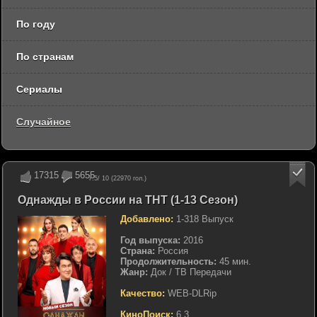
По году
По странам
Сериалы
Случайное
17315
5655
7.5
/ 10 (
22970
гол.)
Однажды в России на ТНТ (1-13 Сезон)
Добавлено:
1-318 Выпуск
Год выпуска:
2016
Страна:
Россия
Продолжительность:
45 мин.
Жанр:
Док / ТВ Передачи
Качество:
WEB-DLRip
КиноПоиск:
6.3