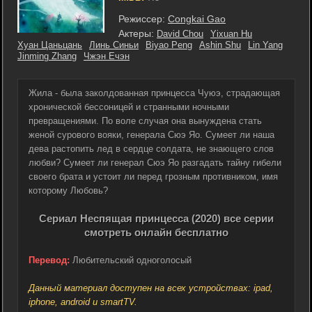
Режиссер:
Congkai Gao
Актеры:
David Chou
Yixuan Hu
Хуан Цаньцань
Линь Синьи
Biyao Peng
Ashin Shu
Lin Yang
Jinming Zhang
Чжэн Ечэн
Жила - была заколдованная принцесса Чуюэ, страдающая
хронической бессоницей и странными ночными
превращениями. По воле случая она вынуждена стать
женой сурового вояки, генерала Сюэ Яо. Сумеет ли наша
дева растопить лед в сердце солдата, не знающего слов
любви? Сумеет ли генерал Сюэ Яо разгадать тайну гибели
своего брата и устоит ли перед грозным противником, имя
которому Любовь?
Сериал Неспящая принцесса (2020) все серии
смотреть онлайн бесплатно
Перевод:
Любительский одноголосый
Данный материал доступен на всех устройствах: ipad,
iphone, android и smartTV.