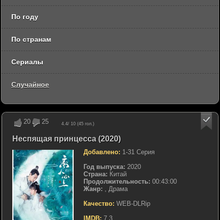
По году
По странам
Сериалы
Случайное
20
25
4.4
/ 10 (
45
гол.)
Неспящая принцесса (2020)
Добавлено:
1-31 Серия
Год выпуска:
2020
Страна:
Китай
Продолжительность:
00:43:00
Жанр:
, Драма
Качество:
WEB-DLRip
IMDB:
7.3