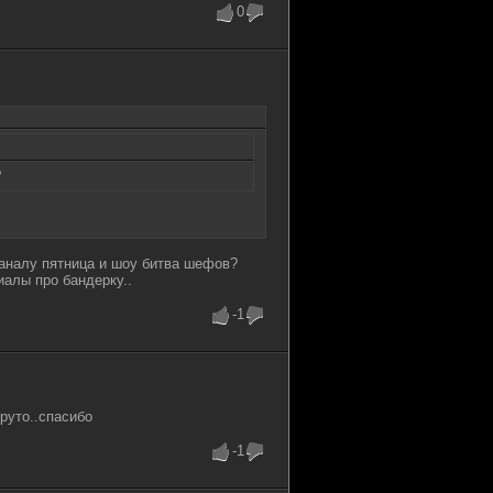
0
?
каналу пятница и шоу битва шефов?
алы про бандерку..
-1
круто..спасибо
-1