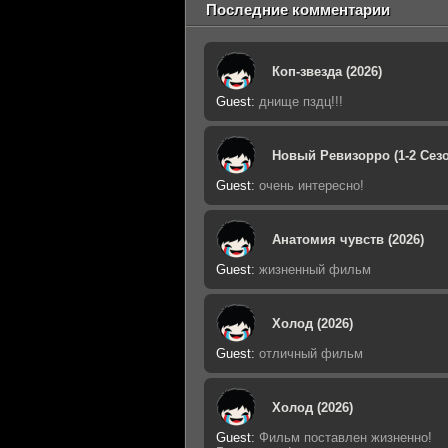
Последние комментарии
Коп-звезда (2026)
Guest
:
днище пздц!!!
Новый Ревизорро (1-2 Сезо
Guest
:
очень интересно!
Анатомия чувств (2026)
Guest
:
жизненный фильм
Холод (2026)
Guest
:
отличный фильм
Холод (2026)
Guest
:
Фильм поставлен жизненно!