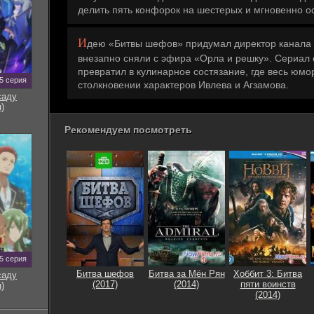
делить пять конфорок на шестерых и мгновенно о
И
дею «Битвы шефов» придумал директор канала Н
внезапно сняли с эфира «Орла и решку». Сериал 
превратил в кулинарное состязание, где весь юмо
5 серия
столкновении характеров Ивлева и Агзамова.
саду
)
Рекомендуем посмотреть
5 серия
Битва шефов
Битва за Мён Рян
Хоббит 3: Битва
саду
(2017)
(2014)
пяти воинств
)
(2014)