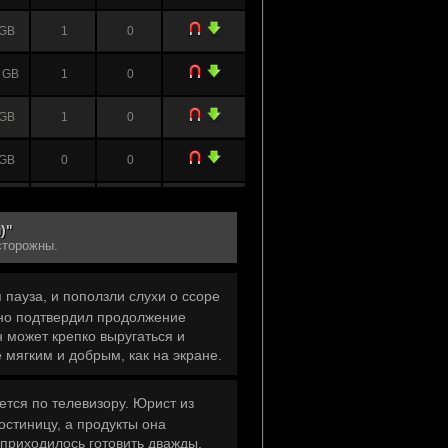
 GB
1
0
 GB
1
0
 GB
1
0
 GB
0
0
 GB
1
0
)"
сторожны.
 пауза, и поползли слухи о ссоре
 но подтвердил продолжение
н может крепко выругаться и
 мягким и добрым, как на экране.
ется по телевизору. Юрист из
остиницу, а продукты она
 приходилось готовить дважды,