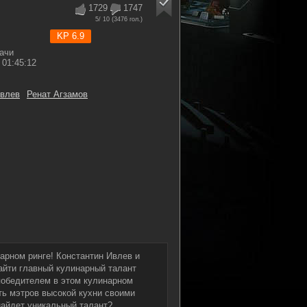
1729
1747
5
/ 10 (
3476
гол.)
KP 6.9
ачи
01:45:12
Ивлев
Ренат Агзамов
арном ринге! Константин Ивлев и
айти главный кулинарный талант
 победителем в этом кулинарном
ить мэтров высокой кухни своими
найдет уникальный талант?