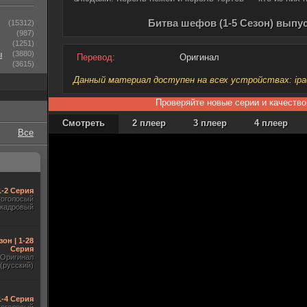
Битва шефов (1-5 Сезон) выпус
(15312)
(987)
(1251)
ы
(3880)
Перевод:
Оригинал
(3615)
Данный материал доступен на всех устройствах: ipad, 
Проверяйте новые серии и качество
Смотреть
2 плеер
3 плеер
4 плеер
Все
1-2 Серия
гоголосый
акадровый
зон | 1-28
Серия
Оригинал
(русский)
1-4 Серия