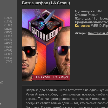
Битва шефов (1-6 Сезон)
Год выпуска:
2020
Страна:
Россия
(1457)
Жанр:
Док / ТВ Перед
(1539)
Продолжительность:
(1880)
Качество:
WEB-DLRip
(2528)
(3255)
Актеры:
Константин 
(4695)
(4444)
(4439)
(4823)
(4597)
(4888)
(4459)
(895)
1-6 Сезон | 1-9 Выпуск
ия
Впервые два великих шефа встретятся на одном кулин
Ренат Агзамов соберут свои команды поваров, чтобы н
страны. Тысячи претендентов, жесточайший отбор, но
поединке станет только один — тот, кто сможет пораз
е
блюдами. Король ножей и король тортов — кто из них 