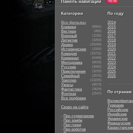
Панель навигации
Категории
По году
Все фильмы
2014
Боевики
(8061)
2015
Вестерн
(492)
2016
Военный
(1192)
2017
Детектив
(3263)
2018
Драма
(26206)
2019
Исторические
(1500)
2020
Комедия
(15711)
2021
Криминал
(5449)
2022
Мелодрама
(8015)
2023
Русские
(3062)
2024
Приключения
(3233)
2025
Семейный
(2570)
2026
Триллер
(13225)
Ужасы
(8973)
Фантастика
(3624)
По странам
Фэнтези
(2547)
Все подборки
Великобритан
Турецкие
Скоро на сайте
Российские
Индийские
-
Про супергероев
Украинские
-
Про зомби
Французские
-
Про гонки
Казахстански
-
Про роботов