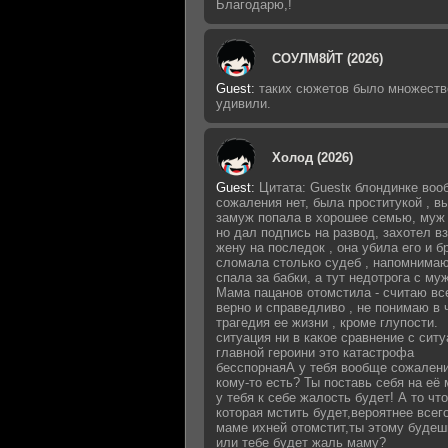
Благодарю,!
СОУЛМ8ЙТ (2026)
Guest
:
таких сюжетов было множеств
удивили.
Холод (2026)
Guest
:
Цитата: Guestк блондинке воо
сожаления нет, была проститукой , 
замуж попала в хорошее семью, муж 
но дал подпись на развод, захотел в
жену на последок , она убила его и б
сломала столько судеб , напомнимаю
спала за бабки, а тут недотрога с му
Мама пацанов отомстила - считаю вс
верно и справедливо , не понимаю в 
трагедия ее жизни , кроме глупости.
ситуация ни в какое сравнение с сит
главной героини это катастрофа
бесспорнаяА у тебя вообще сожалени
кому-то есть? Ты поставь себя на её 
у тебя к себе жалость будет! А то что
которая мстить будет,вероятнее всег
маме ихней отомстит,ты этому будеш
или тебе будет жаль маму?