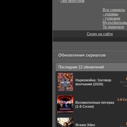
-
Про монстров
Все сериалы
- дорамы
- турецкие
Мультфильм
Тв передачи
Скоро на сайте
Обновления сериалов
Последние 12 обновлений
Нарковойна: Заговор
Мно
молчания (2026)
з
1-8 Се
Великолепная пятерка
(1-8 Сезон)
Ягами Эйко