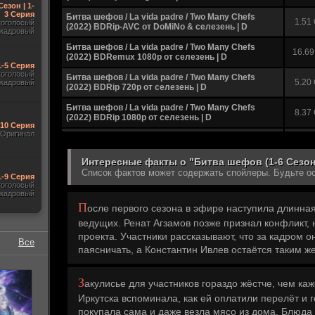
Сезон | 1-
3 Серия
Битва шефов / La vida padre / Two Many Chefs
1.51
гоголосый
(2022) BDRip-AVC от DoMiNo & селезень | D
акадровый
Битва шефов / La vida padre / Two Many Chefs
16.69
(2022) BDRemux 1080p от селезень | D
1-5 Серия
гоголосый
Битва шефов / La vida padre / Two Many Chefs
5.20
акадровый
(2022) BDRip 720p от селезень | D
Битва шефов / La vida padre / Two Many Chefs
8.37
(2022) BDRip 1080p от селезень | D
-10 Серия
Оригинал
Битва шефов [02х23] [Эфир от 28.12] (2022) WEB-
2.33
DLRip от Files-x
Интересные факты о "Битва шефов (1-6 Сезон
Список фактов может содержать спойлеры. Будьте о
1-9 Серия
гоголосый
акадровый
П
осле первого сезона в эфире наступила длинная
ведущих. Ренат Агзамов позже признал конфликт,
проекта. Участники рассказывают, что за кадром о
Все
паясничать, а Константин Ивлев остаётся таким же
З
акулисье для участников гораздо жёстче, чем каж
Иркутска вспоминала, как ей оплатили перелёт и г
покупала сама и даже везла мясо из дома. Блюда