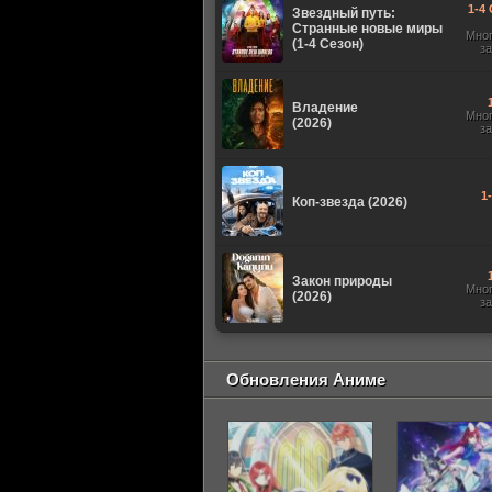
1-4 
Звездный путь:
Странные новые миры
Мно
(1-4 Сезон)
з
Владение
Мно
(2026)
з
1
Коп-звезда (2026)
Закон природы
Мно
(2026)
з
Обновления Аниме