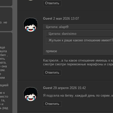
Ответить
Guest
2 мая 2026 13:07
о. не
Цитата: alapt9
Цитата: danisimo
Жульен к раше какоке отношение имеет!
бще
вышла
прямое
бил ,
зять
Кастрюля...а ты какое отношение имеешь к 
рата,
смотри смотри переможные марафоны и сери
 она
жем.
Ответить
е
чем
уацией
Guest
29 апреля 2026 15:42
е к
Я подсела на битву..каждый день по серии..
место
 та,
Ответить
о и
ь рад