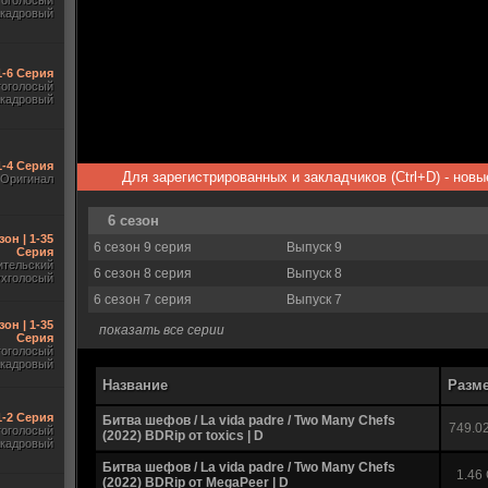
гоголосый
акадровый
1-6 Серия
гоголосый
акадровый
1-4 Серия
Для зарегистрированных и закладчиков (Ctrl+D) - нов
Оригинал
6 сезон
зон | 1-35
6 сезон 9 серия
Выпуск 9
Серия
ительский
6 сезон 8 серия
Выпуск 8
ухголосый
6 сезон 7 серия
Выпуск 7
зон | 1-35
показать все серии
Серия
гоголосый
акадровый
Название
Разм
 1-2 Серия
Битва шефов / La vida padre / Two Many Chefs
749.0
гоголосый
(2022) BDRip от toxics | D
акадровый
Битва шефов / La vida padre / Two Many Chefs
1.46
(2022) BDRip от MegaPeer | D