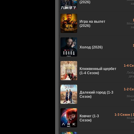
Мно
(2026)
з
Игра на вылет
Мно
(2026)
з
Холод (2026)
1-4 Се
Клюквенный щербет
(1-4 Сезон)
Люб
дв
1-2 Се
Далекий город (1-3
Сезон)
Мно
з
1-3 Сезон |
Ковчег (1-3
Мно
Сезон)
з