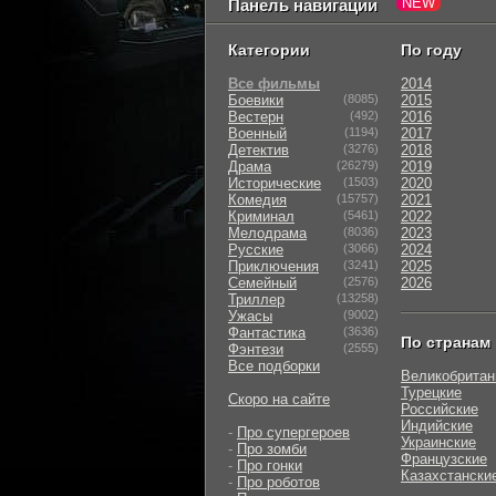
Панель навигации
Категории
По году
Все фильмы
2014
Боевики
(8085)
2015
Вестерн
(492)
2016
Военный
(1194)
2017
Детектив
(3276)
2018
Драма
(26279)
2019
Исторические
(1503)
2020
Комедия
(15757)
2021
Криминал
(5461)
2022
Мелодрама
(8036)
2023
Русские
(3066)
2024
Приключения
(3241)
2025
Семейный
(2576)
2026
Триллер
(13258)
Ужасы
(9002)
Фантастика
(3636)
По странам
Фэнтези
(2555)
Все подборки
Великобритан
Турецкие
Скоро на сайте
Российские
Индийские
-
Про супергероев
Украинские
-
Про зомби
Французские
-
Про гонки
Казахстански
-
Про роботов