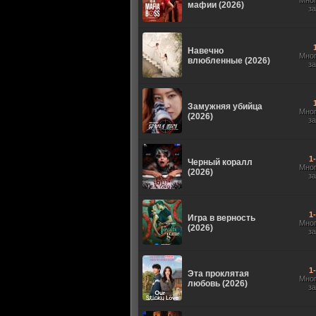
Мно
мафии (2026)
з
Навечно
Мно
влюбленные (2026)
з
Замужняя убийца
Мно
(2026)
з
1
Черный коралл
Мно
(2026)
з
1
Игра в верность
Мно
(2026)
з
1
Эта проклятая
Мно
любовь (2026)
з