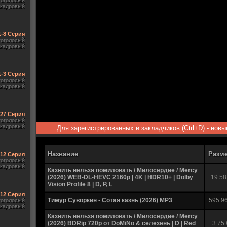
гоголосый
акадровый
1-8 Серия
гоголосый
акадровый
1-3 Серия
гоголосый
акадровый
-27 Серия
гоголосый
акадровый
Для зарегистрированных и закладчиков (Ctrl+D) - нов
Название
Разм
-12 Серия
гоголосый
акадровый
Казнить нельзя помиловать / Милосердие / Mercy
(2026) WEB-DL-HEVC 2160p | 4K | HDR10+ | Dolby
19.58
Vision Profile 8 | D, P, L
-12 Серия
Тимур Суворкин - Сотая казнь (2026) MP3
595.9
гоголосый
акадровый
Казнить нельзя помиловать / Милосердие / Mercy
(2026) BDRip 720p от DoMiNo & селезень | D | Red
3.75