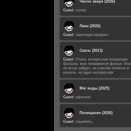
Число зверя (2026)
Guest
:
супер
Лаки (2026)
Guest
:
заинтересовывает..
Связь (2013)
Guest
:
Очень интересная концепция
фильма, мне понравился фильм. Во
не всем зайдет, не совсем понятно в
начале, но идея интересная
Маг воды (2025)
Guest
:
афигено
Похищение (2026)
Guest
:
зашибись.