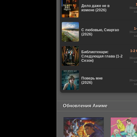
Дело даже не в
Мно
измене (2026)
з
1
С любовью, Сиаргао
Мно
(2026)
з
1-2 
Библиотекари:
Следующая глава (1-2
Мно
Сезон)
з
Поверь мне
Мно
(2026)
з
Обновления Аниме