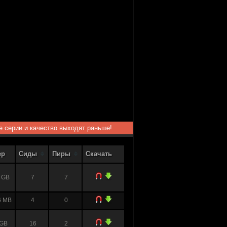
ые серии и качество выходят раньше!
ер
Сиды
Пиры
Скачать
 GB
7
7
6 MB
4
0
 GB
16
2