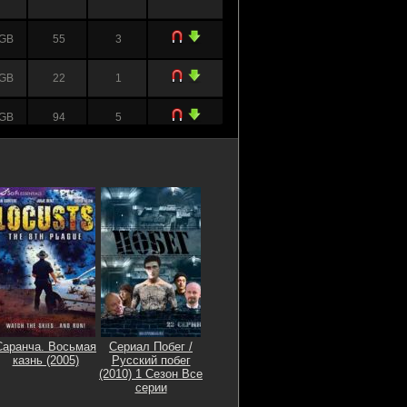
 GB
55
3
 GB
22
1
 GB
94
5
 GB
13
2
0 MB
7
0
 GB
14
1
 GB
33
1
Саранча. Восьмая
Сериал Побег /
 GB
5
0
казнь (2005)
Русский побег
(2010) 1 Сезон Все
серии