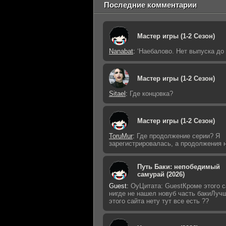
Последние комментарии
Мастер игры (1-2 Сезон)
Nanabat
:
‘Наебалово. Нет выпуска до
Мастер игры (1-2 Сезон)
Sitael
:
Где концовка?
Мастер игры (1-2 Сезон)
ToruMur
:
Где продолжение серии? Я
зарегистрировалась, а продолжения н
Путь Баки: непобедимый
самурай (2026)
Guest
:
ОуЦитата: GuestКроме этого с
нигде не нашел новуб часть бакиЛуч
этого сайта нету тут все есть ??