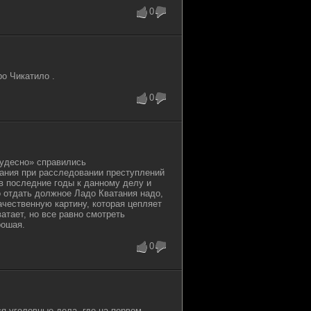
0
о Чикатило .
0
чудесно» справились
зания при расследовании преступлений
 в последние годы к данному делу и
о отдать должное Ладо Кватания надо,
ачественную картину, которая цепляет
атает, но все равно смотреть
рошая.
0
я уголовные дела, где на первом