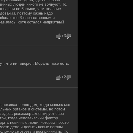
винных людей никого не волнуют. То,
ка нашли не больше, чем желание
довании, поэтому казнь надо
 абсолютно безнравственным и
авилась, хотя остался неприятный
+3
ут, что ни говорил. Мораль тоже есть.
+2
 архивах полно дел, когда маньяк мог
льных органов и системы, но потом
Но здесь режиссер акцентирует свое
три, когда человеческий фактор
адать невинные люди, которых просто
мести дело и добыть новые погоны.
 сложно смотреть и воспринимать. Но