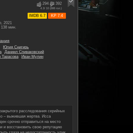
294
392
4.3
/ 10 (
686
гол.)
IMDB 6.7
KP 7.4
, 2021
138 мин.
тания
Юлия Снигирь
а
Даниил Спиваковский
я Тарасова
Иван Мулин
 закрытого расследования серийных
во – выжившая жертва. Исса
ен срочно отправиться на место
ии и восстановить свою репутацию
рыть глаза на недостаточность улик