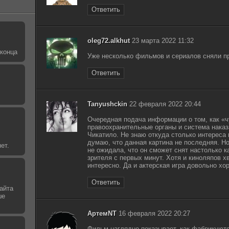
Ответить
oleg72.alkhut
23 марта 2022 11:32
 конца
Уже несколько фильмов и сериалов сняли пр
Ответить
Tanyushckin
22 февраля 2022 20:44
Очередная подача информации о том, как «
правоохранительные органы и система нака
Чикатило. Не знаю откуда столько интереса
думаю, что данная картина не последняя. Н
ет.
не ожидала, что он сможет снят настолько к
зрителя с первых минут. Хотя и киноляпов хв
интересно. Да и актерская игра довольно хо
Ответить
айта
ше
АртемNT
16 февраля 2022 20:27
Фильм наглядно показывает, как фабрикуютс