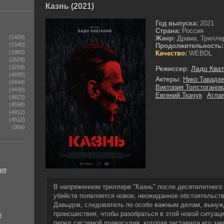
Казнь (2021)
Год выпуска:
2021
Страна:
Россия
(1459)
Жанр:
Драма, Триллер
(1540)
Продолжительность:
(1883)
Качество:
WEBDL
(2529)
(3258)
Режиссер:
Ладо Ква
(4695)
Актеры:
Нико Тавадзе
(4444)
Виктория Толстоганов
(4439)
Евгений Ткачук
Агла
(4823)
(4598)
(4912)
(4512)
(956)
ия
В напряженном триллере "Казнь" после десятилетнего
убийств появляется новое, неожиданное обстоятельст
Давыдов, следователь по особо важным делам, вынужд
происшествия, чтобы разобраться в этой новой ситуац
е
перед системой правосудия, которая заставила его зак