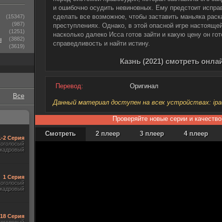
и ошибочно осудить невиновных. Ему предстоит испра
сделать все возможное, чтобы заставить маньяка раск
(15347)
(987)
преступлениях. Однако, в этой опасной игре настоящей
(1251)
насколько далеко Исса готов зайти и какую цену он го
ы
(3882)
справедливость и найти истину.
(3619)
Казнь (2021) смотреть онла
Перевод:
Оригинал
Все
Данный материал доступен на всех устройствах: ipad, 
Проверяйте новые серии и качество
Смотреть
2 плеер
3 плеер
4 плеер
1-2 Серия
гоголосый
акадровый
1 Серия
гоголосый
акадровый
-18 Серия