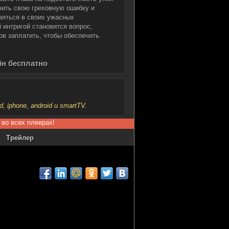
вить свою греховную ошибку и
аяться в своих ужасных
 интригой становится вопрос,
тов заплатить, чтобы обеспечить
йн бесплатно
iphone, android и smartTV.
 во всех плеерах!
Трейлер