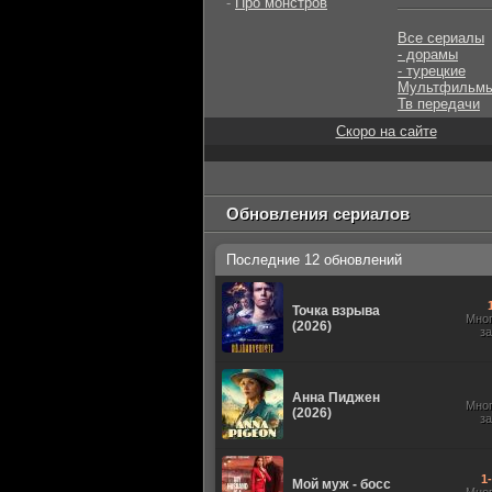
-
Про монстров
Все сериалы
- дорамы
- турецкие
Мультфильм
Тв передачи
Скоро на сайте
Обновления сериалов
Последние 12 обновлений
Точка взрыва
Мно
(2026)
з
Анна Пиджен
Мно
(2026)
з
1
Мой муж - босс