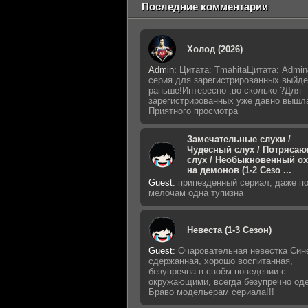
Последние комментарии
Холод (2026)
Admin
:
Цитата: TmahitaЦитата: Admin
серия для зарегистрированных выйде
раньше!Интересно ,во сколько ?Для
зарегистрированных уже давно вышл
Приятного просмотра
Замечательные слухи /
Чудесный слух / Потряса
слух / Необыкновенный о
на демонов (1-2 Сезо ...
Guest
:
припезденный сериал, даже п
мелочам одна тупизна
Невеста (1-3 Сезон)
Guest
:
Очаровательная невестка Син
сдержанная, хорошо воспитанная,
безупречна в своём поведении с
окружающими, всегда безупречно оде
Браво модельерам сериала!!!