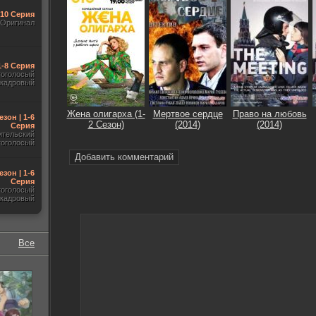
-10 Серия
Оригинал
1-8 Серия
гоголосый
акадровый
Жена олигарха (1-
Мертвое сердце
Право на любовь
езон | 1-6
2 Сезон)
(2014)
(2014)
Серия
ительский
гоголосый
Добавить комментарий
езон | 1-6
Серия
гоголосый
акадровый
Все