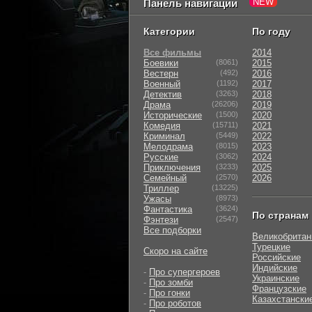
Панель навигации
Категории
По году
Все фильмы
2014
Боевики
(8061)
2015
Вестерн
(492)
2016
Военный
(1192)
2017
Детектив
(3263)
2018
Драма
(26206)
2019
Исторические
(1500)
2020
Комедия
(15711)
2021
Криминал
(5449)
2022
Мелодрама
(8015)
2023
Русские
(3062)
2024
Приключения
(3233)
2025
Семейный
(2570)
2026
Триллер
(13225)
Ужасы
(8973)
Фантастика
(3624)
По странам
Фэнтези
(2547)
Все подборки
Великобритан
Турецкие
Скоро на сайте
Российские
Индийские
-
Про супергероев
Украинские
-
Про зомби
Французские
-
Про гонки
Казахстански
-
Про роботов