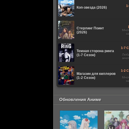
1
Коп-звезда (2026)
Стерлинг Поинт
Мно
(2026)
з
1-7 С
Темная сторона ринга
(1-7 Сезон)
Люб
мно
1-2 С
Магазин для киллеров
(1-2 Сезон)
Мно
з
Обновления Аниме