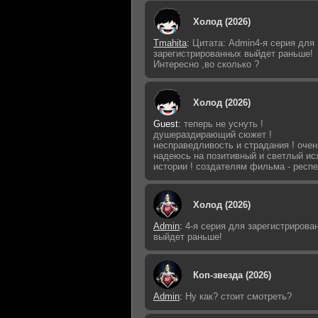
Холод (2026)
Tmahita
:
Цитата: Admin4-я серия для
зарегистрированных выйдет раньше!
Интересно ,во сколько ?
Холод (2026)
Guest
:
теперь не уснуть !
душераздирающий сюжет !
несправедливость и страдания ! очен
надеюсь на позитивный и светлый ис
истории ! создателям фильма - респе
Холод (2026)
Admin
:
4-я серия для зарегистрирова
выйдет раньше!
Коп-звезда (2026)
Admin
:
Ну как? стоит смотреть?