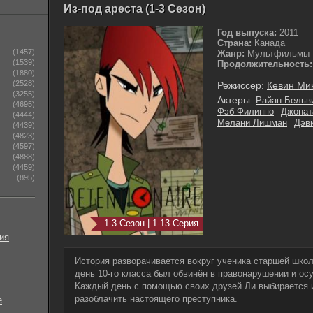
Из-под ареста (1-3 Сезон)
Год выпуска:
2011
Страна:
Канада
(1457)
Жанр:
Мультфильмы
(1539)
Продолжительность:
(1880)
(2528)
Режиссер:
Кевин Ми
(3255)
Актеры:
Райан Бельв
(4695)
Фэб Филиппо
Джонат
(4444)
Мелани Лишман
Дэв
(4439)
(4823)
(4597)
(4888)
(4459)
(895)
1-3 Сезон | 1-13 Серия
ия
История разворачивается вокруг ученика старшей школ
день 10-го класса был обвинён в правонарушении и ос
Каждый день с помощью своих друзей Ли выбирается и
разоблачить настоящего преступника.
е