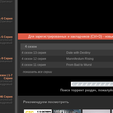
Оригинал
1-6 Серия
Оригинал
Для зарегистрированных и закладчиков (Ctrl+D) - нов
1-5 Серия
гоголосый
акадровый
4 сезон
4 сезон 13 серия
Date with Destiny
1-9 Серия
4 сезон 12 серия
Mannifestum Rising
рованный
4 сезон 11 серия
From Bad to Wurst
показать все серии
езон | 1-7
Серия
гоголосый
акадровый
Поиск торрент раздач, пожалуй
-46 Серия
гоголосый
Рекомендуем посмотреть
акадровый