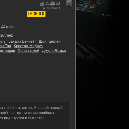
35
53
4
/ 10 (
88
гол.)
IMDB 8.0
22 мин.
каллеф
иль
Захари Беннетт
Шон Каллен
ан Тан
Кристал Медоуз
ид Берни
Хелен Джой
Джули Лемье
ы Ли Пинга, который в свой первый
уждён на год лишения свободы.
з-под стражи и пытается