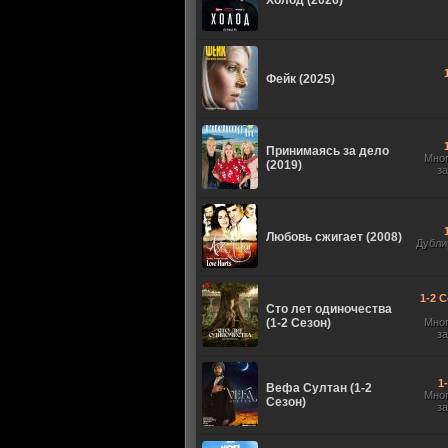
Холод (2026)
Фейк (2025)
Принимаясь за дело
Мно
(2019)
з
Любовь сжигает (2008)
Дубли
1-2 С
Сто лет одиночества
(1-2 Сезон)
Мно
з
1
Вефа Султан (1-2
Мно
Сезон)
з