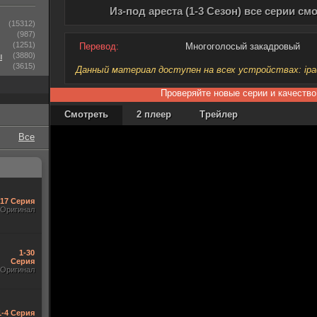
Из-под ареста (1-3 Сезон) все серии с
(15312)
(987)
(1251)
Перевод:
Многоголосый закадровый
ы
(3880)
(3615)
Данный материал доступен на всех устройствах: ipad, 
Проверяйте новые серии и качество
Смотреть
2 плеер
Трейлер
Все
-17 Серия
Оригинал
1-30
Серия
Оригинал
1-4 Серия