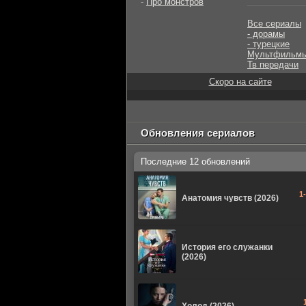
-
Про монстров
Все сериалы
- дорамы
- турецкие
Мультфильм
Тв передачи
Скоро на сайте
Обновления сериалов
Последние 12 обновлений
1
Анатомия чувств (2026)
История его служанки
(2026)