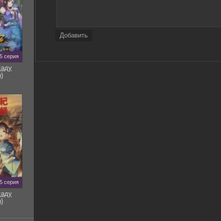
Добавить
5 серия
саду
)
5 серия
саду
)