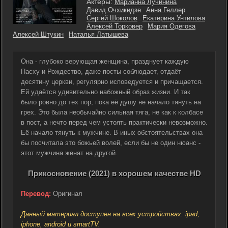
Актеры:
Марианна Лучинина
Давид Очхикидзе
Анна Геллер
Сергей Шоколов
Екатерина Унтилова
Алексей Торковер
Мария Одегова
Алексей Штукин
Наталья Латышева
Она - глубоко верующая женщина, празднует каждую
Пасху и Рождество, даже посты соблюдает, отдаёт
десятину церкви, регулярно исповедуется и причащается.
Ей удаётся удивительно набожный образ жизни. И так
было ровно до тех пор, пока её душу не начало тянуть на
грех. Это была необычайно сильная тяга, не как к колбасе
в пост, а нечто перед чем устоять практически невозможно.
Её начало тянуть к мужчине. В иных обстоятельствах она
бы посчитала это божьей волей, если бы не один нюанс -
этот мужчина женат на другой.
Прикосновение (2021) в хорошем качестве HD
Перевод:
Оригинал
Данный материал доступен на всех устройствах: ipad,
iphone, android и smartTV.