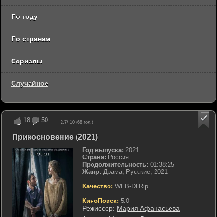
По году
По странам
Сериалы
Случайное
18
50
2.7
/ 10 (
68
гол.)
Прикосновение (2021)
Год выпуска:
2021
Страна:
Россия
Продолжительность:
01:38:25
Жанр:
Драма, Русские, 2021
Качество:
WEB-DLRip
КиноПоиск:
5.0
Режиссер:
Мария Афанасьева