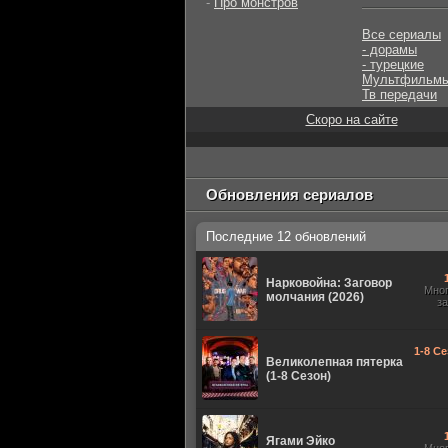
-
Про монстров
Все сериалы
- дорамы
- турецкие
Мультфильм
Тв передачи
Скоро на сайте
Обновления сериалов
Последние 12 обновлений
Нарковойна: Заговор
Мно
молчания (2026)
з
1-8 Се
Великолепная пятерка
(1-8 Сезон)
Ягами Эйко