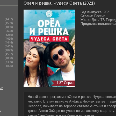
Орел и решка. Чудеса Света (2021)
Год выпуска:
2021
Страна:
Россия
(1457)
Жанр:
Док / ТВ Перед
(1539)
Продолжительность:
(1880)
(2528)
(3255)
(4695)
(4444)
(4439)
(4823)
(4597)
(4888)
(4459)
(895)
1-87 Серия
ия
Новый сезон программы «Орел и решка. Чудеса света
местами. В этом выпуске Анфиса Черных выпьет чаше
Неаполя, побывает на террасе святого Антония и сове
тропе. Антон Зайцев погуляет по испанскому кварталу
е
замка Сан-Эльмо и полюбуется вулканом.