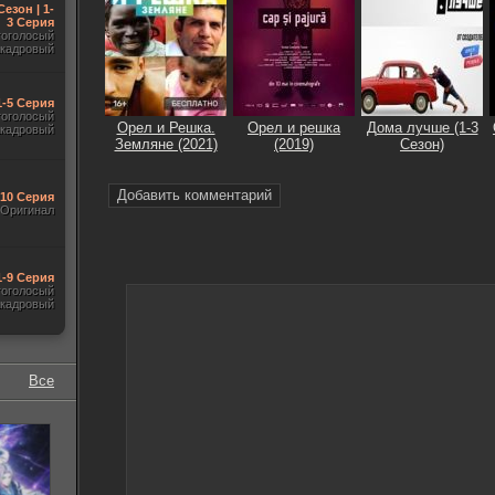
Сезон | 1-
3 Серия
гоголосый
акадровый
1-5 Серия
гоголосый
Орел и Решка.
Орел и решка
Дома лучше (1-3
акадровый
Земляне (2021)
(2019)
Сезон)
Добавить комментарий
-10 Серия
Оригинал
1-9 Серия
гоголосый
акадровый
Все