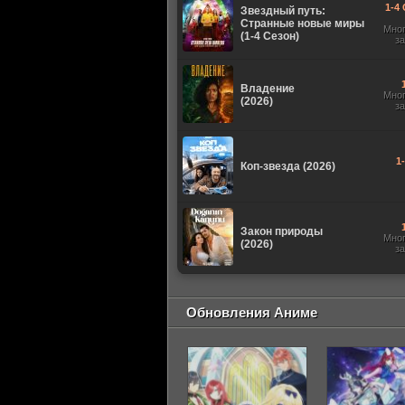
1-4 
Звездный путь:
Странные новые миры
Мно
(1-4 Сезон)
з
Владение
Мно
(2026)
з
1
Коп-звезда (2026)
Закон природы
Мно
(2026)
з
Обновления Аниме