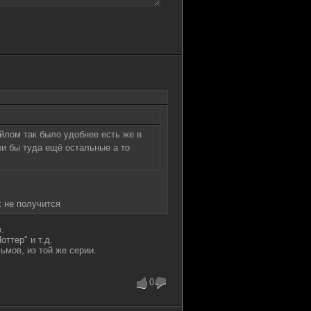
йлом так было удобнее есть же в
ли бы туда ещё остальные а то
х не получится
.
оттер" и т.д.
мов, из той же серии.
0