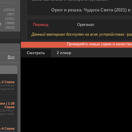
Орел и решка. Чудеса Света (2021) 
(15312)
(987)
(1251)
ы
(3880)
Перевод:
Оригинал
(3615)
Данный материал доступен на всех устройствах: ipad, 
Проверяйте новые серии и качество
Смотреть
2 плеер
Все
1-2 Серия
гоголосый
акадровый
зон | 1-28
Серия
Оригинал
(русский)
1-4 Серия