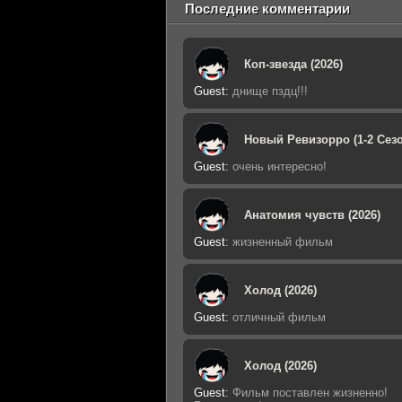
Последние комментарии
Коп-звезда (2026)
Guest
:
днище пздц!!!
Новый Ревизорро (1-2 Сезо
Guest
:
очень интересно!
Анатомия чувств (2026)
Guest
:
жизненный фильм
Холод (2026)
Guest
:
отличный фильм
Холод (2026)
Guest
:
Фильм поставлен жизненно!