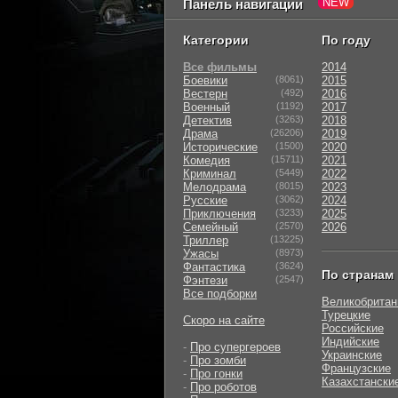
Панель навигации
Категории
По году
Все фильмы
2014
Боевики
(8061)
2015
Вестерн
(492)
2016
Военный
(1192)
2017
Детектив
(3263)
2018
Драма
(26206)
2019
Исторические
(1500)
2020
Комедия
(15711)
2021
Криминал
(5449)
2022
Мелодрама
(8015)
2023
Русские
(3062)
2024
Приключения
(3233)
2025
Семейный
(2570)
2026
Триллер
(13225)
Ужасы
(8973)
Фантастика
(3624)
По странам
Фэнтези
(2547)
Все подборки
Великобритан
Турецкие
Скоро на сайте
Российские
Индийские
-
Про супергероев
Украинские
-
Про зомби
Французские
-
Про гонки
Казахстански
-
Про роботов