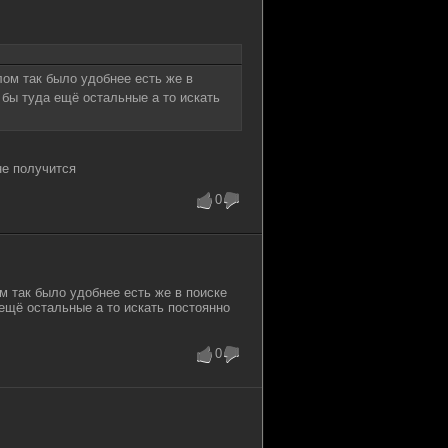
ом так было удобнее есть же в
 бы туда ещё остальные а то искать
не получится
0
 так было удобнее есть же в поиске
ещё остальные а то искать постоянно
0