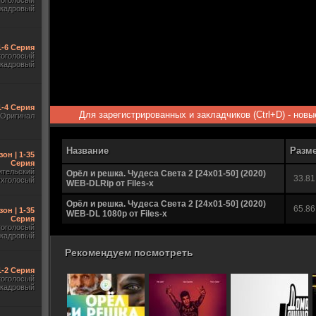
гоголосый
акадровый
1-6 Серия
гоголосый
акадровый
1-4 Серия
Для зарегистрированных и закладчиков (Ctrl+D) - нов
Оригинал
Название
Разм
зон | 1-35
Серия
ительский
Орёл и решка. Чудеса Света 2 [24х01-50] (2020)
33.81
ухголосый
WEB-DLRip от Files-x
Орёл и решка. Чудеса Света 2 [24х01-50] (2020)
65.86
зон | 1-35
WEB-DL 1080p от Files-x
Серия
гоголосый
акадровый
Рекомендуем посмотреть
 1-2 Серия
гоголосый
акадровый