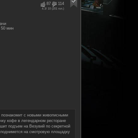
87
114
4.3
/ 10 (
201
гол.)
ачи
50 мин
» познакомит с новыми живописными
чку кофе в легендарном ресторане
ршит подъем на Везувий по секретной
, поднимется на смотровую площадку