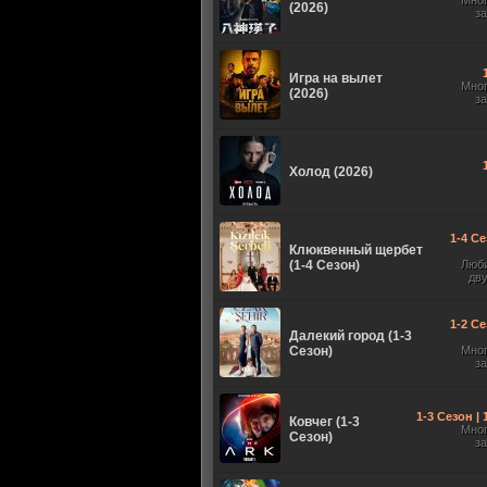
Мно
(2026)
з
Игра на вылет
Мно
(2026)
з
Холод (2026)
1-4 Се
Клюквенный щербет
(1-4 Сезон)
Люб
дв
1-2 Се
Далекий город (1-3
Сезон)
Мно
з
1-3 Сезон |
Ковчег (1-3
Мно
Сезон)
з