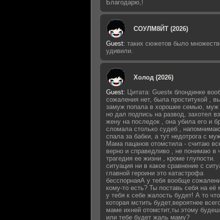
Благодарю,!
СОУЛМ8ЙТ (2026)
Guest
:
таких сюжетов было множеств
удивили.
Холод (2026)
Guest
:
Цитата: Guestк блондинке воо
сожаления нет, была проститукой , 
замуж попала в хорошее семью, муж 
но дал подпись на развод, захотел в
жену на последок , она убила его и б
сломала столько судеб , напомнимаю
спала за бабки, а тут недотрога с му
Мама пацанов отомстила - считаю вс
верно и справедливо , не понимаю в 
трагедия ее жизни , кроме глупости.
ситуация ни в какое сравнение с сит
главной героини это катастрофа
бесспорнаяА у тебя вообще сожалени
кому-то есть? Ты поставь себя на её 
у тебя к себе жалость будет! А то что
которая мстить будет,вероятнее всег
маме ихней отомстит,ты этому будеш
или тебе будет жаль маму?