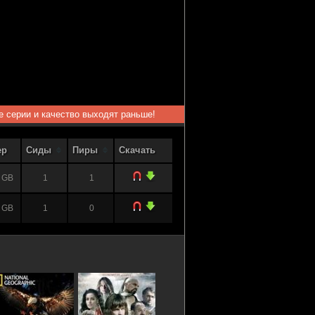
ые серии и качество выходят раньше!
ер
Сиды
Пиры
Скачать
 GB
1
1
 GB
1
0