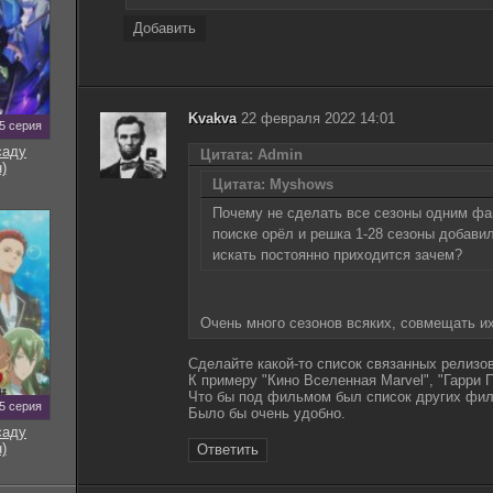
Добавить
Kvakva
22 февраля 2022 14:01
5 серия
саду
Цитата: Admin
)
Цитата: Myshows
Почему не сделать все сезоны одним фа
поиске орёл и решка 1-28 сезоны добави
искать постоянно приходится зачем?
Очень много сезонов всяких, совмещать и
Сделайте какой-то список связанных релизов
К примеру "Кино Вселенная Marvel", "Гарри П
Что бы под фильмом был список других филь
5 серия
Было бы очень удобно.
саду
)
Ответить