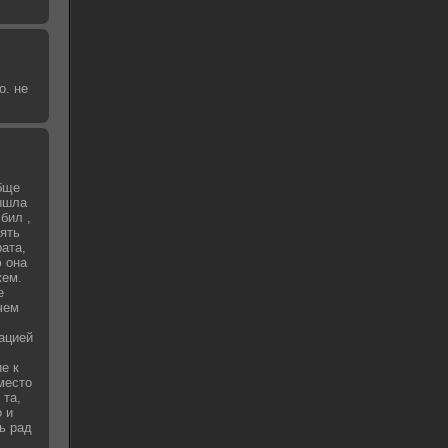
о. не
бще
вышла
бил ,
зять
рата,
 она
жем.
е
чем
уацией
е к
место
 та,
о и
ь рад