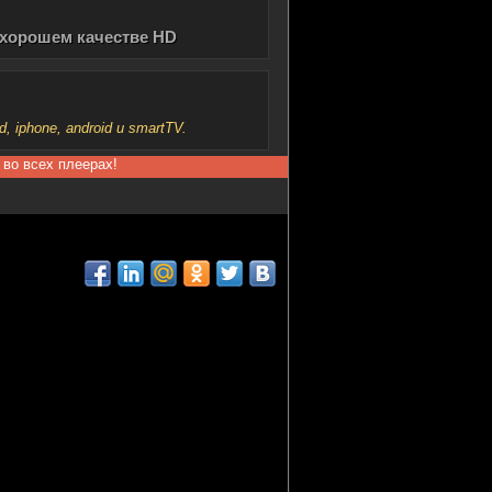
в хорошем качестве HD
iphone, android и smartTV.
 во всех плеерах!