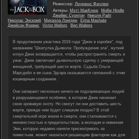
Режиссер:
Лоуренс Фаулер
Актеры:
Мэтт МакКлюр
Mollie Hindle
Джеймс Суонтон
Николя Райт
Николас Энскомб
Михаэла Лонгден
Erina Mashate
Джейсон Фэррис
Victor Mellors
Ben Walters
В продолжении ужастика 2019 года "Джек в коробке", под
названием "Шкатулка Дьявола: Пробуждение зла", жуткий
клоун Джек возвращается, чтобы распространять смерть и
ужас. Джек заключает дьявольскую сделку с умирающей
женщиной, требующей шести жертв. Судьба Ольги
Марсдейл и ее сына Эдгара оказывается связанной с этим
кошмарным созданием.
Они запирают несколько ничего не подозревающих людей
в разрушающемся особняке, в котором Джек начинает
свою кровавую охоту. Но смогут ли они доставить шесть
жертв, прежде чем будет слишком поздно? В этой
смертельной игре жизни и смерти, они сталкиваются с
неизвестностью и предательством, а молодая и невинная
Эми, которую недавно наняли присматривать за
поместьем, может оказаться решающим фактором как для