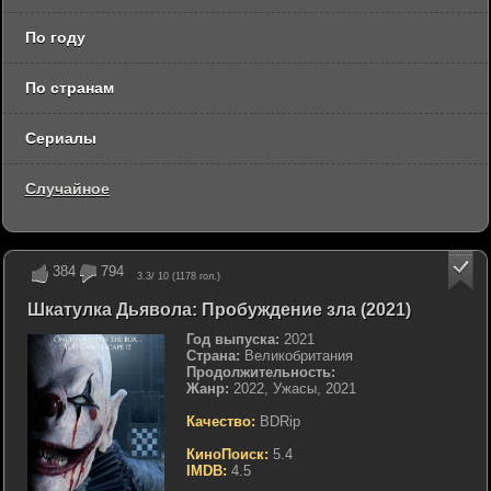
По году
По странам
Сериалы
Случайное
384
794
3.3
/ 10 (
1178
гол.)
Шкатулка Дьявола: Пробуждение зла (2021)
Год выпуска:
2021
Страна:
Великобритания
Продолжительность:
Жанр:
2022, Ужасы, 2021
Качество:
BDRip
КиноПоиск:
5.4
IMDB:
4.5