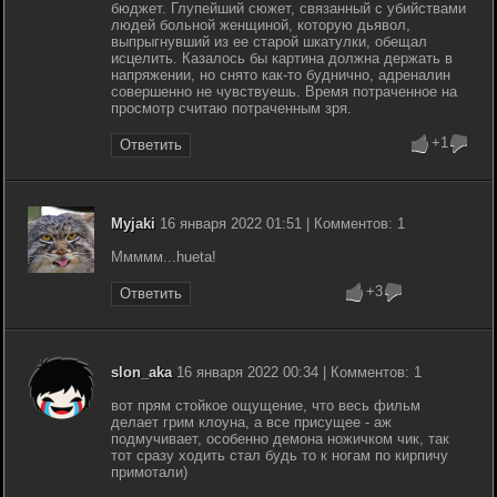
бюджет. Глупейший сюжет, связанный с убийствами
людей больной женщиной, которую дьявол,
выпрыгнувший из ее старой шкатулки, обещал
исцелить. Казалось бы картина должна держать в
напряжении, но снято как-то буднично, адреналин
совершенно не чувствуешь. Время потраченное на
просмотр считаю потраченным зря.
+1
Ответить
Myjaki
16 января 2022 01:51 | Комментов: 1
Ммммм...hueta!
+3
Ответить
slon_aka
16 января 2022 00:34 | Комментов: 1
вот прям стойкое ощущение, что весь фильм
делает грим клоуна, а все присущее - аж
подмучивает, особенно демона ножичком чик, так
тот сразу ходить стал будь то к ногам по кирпичу
примотали)