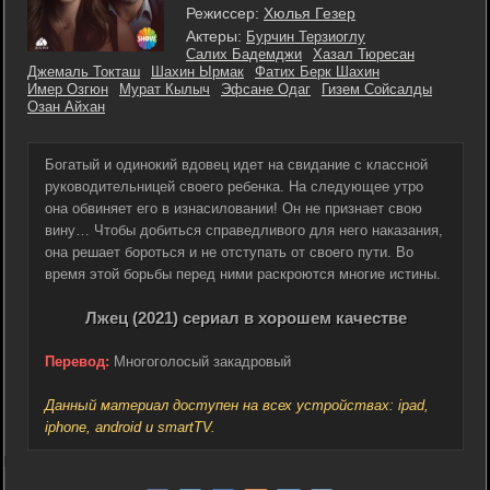
Режиссер:
Хюлья Гезер
Актеры:
Бурчин Терзиоглу
Салих Бадемджи
Хазал Тюресан
Джемаль Токташ
Шахин Ырмак
Фатих Берк Шахин
Имер Озгюн
Мурат Кылыч
Эфсане Одаг
Гизем Сойсалды
Озан Айхан
Богатый и одинокий вдовец идет на свидание с классной
руководительницей своего ребенка. На следующее утро
она обвиняет его в изнасиловании! Он не признает свою
вину… Чтобы добиться справедливого для него наказания,
она решает бороться и не отступать от своего пути. Во
время этой борьбы перед ними раскроются многие истины.
Лжец (2021) сериал в хорошем качестве
Перевод:
Многоголосый закадровый
Данный материал доступен на всех устройствах: ipad,
iphone, android и smartTV.