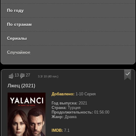
По году
По странам
Сериалы
Случайное
13
27
3.3
/ 10 (
40
гол.)
Лжец (2021)
Добавлено:
1-10 Серия
Год выпуска:
2021
Страна:
Турция
Продолжительность:
01:56:00
Жанр:
Драма
IMDB:
7.1