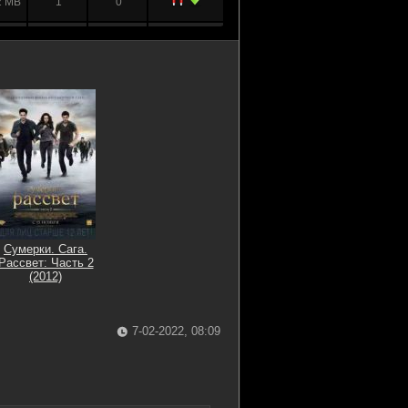
2 MB
1
0
 GB
0
0
 GB
4
0
 GB
1
0
Сумерки. Сага.
Рассвет: Часть 2
(2012)
7-02-2022, 08:09