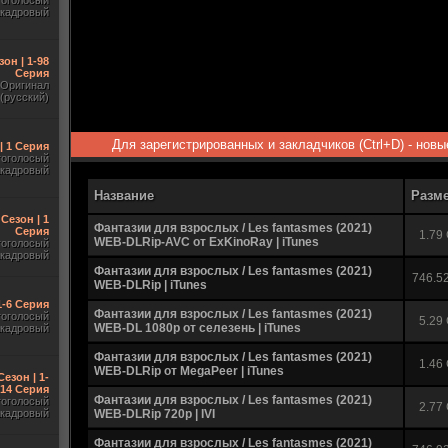
гоголосый
акадровый
зон | 1-98
Серия
Оригинал
(русский)
Для зарегистрированных и закладчиков (Ctrl+D) - нов
| 1 Серия
гоголосый
акадровый
Название
Разм
 Сезон | 1
Фантазии для взрослых / Les fantasmes (2021)
Серия
1.79
WEB-DLRip-AVC от ExKinoRay | iTunes
гоголосый
акадровый
Фантазии для взрослых / Les fantasmes (2021)
746.5
WEB-DLRip | iTunes
1-6 Серия
Фантазии для взрослых / Les fantasmes (2021)
гоголосый
5.29
WEB-DL 1080p от селезень | iTunes
акадровый
Фантазии для взрослых / Les fantasmes (2021)
1.46
WEB-DLRip от MegaPeer | iTunes
Сезон | 1-
14 Серия
Фантазии для взрослых / Les fantasmes (2021)
гоголосый
2.77
акадровый
WEB-DLRip 720p | IVI
Фантазии для взрослых / Les fantasmes (2021)