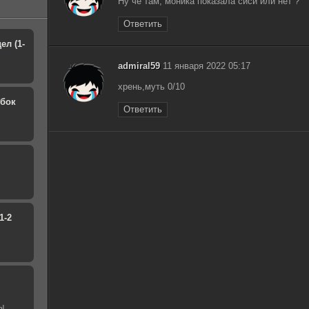
Ну че там, моника показала сиси или нет ?
Ответить
ел (1-
admiral59
11 января 2022 05:17
хрень,муть 0/10
обок
Ответить
1-2
ы.