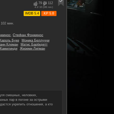
79
112
4.1
/ 10 (
191
гол.)
IMDB 5.4
KP 5.8
102 мин.
нкинос
,
Стефан Фонкинос
Кароль Буке
Моника Беллуччи
анн Клеман
Матис Барбедетт
 Камилинди
Жереми Липман
для смешных, неловких,
зных пар в погоне за острыми
стся укрепить отношения, а кто