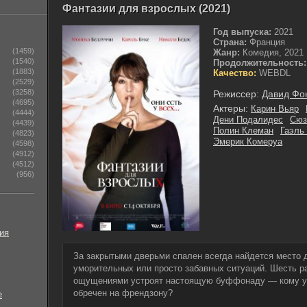
Фантазии для взрослых (2021)
Год выпуска:
2021
Страна:
Франция
(1459)
Жанр:
Комедия, 2021
(1540)
Продолжительность:
(1883)
Качество:
WEBDL
(2529)
(3258)
Режиссер:
Давид Фо
(4695)
Актеры:
Карин Вьяр
(4444)
Дени Подалидес
Сюз
(4439)
Полин Клеман
Гаэль
(4823)
Эмерик Комеруа
(4598)
(4912)
(4512)
(956)
ия
За закрытыми дверьми спален всегда найдется место 
уморительных или просто забавных ситуаций. Шесть ра
ощущениями устроят настоящую буффонаду — кому уда
обречен на френдзону?
е