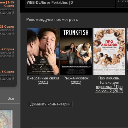
746.9
зон | 1-35
WEB-DLRip от Portablius | D
Серия
гоголосый
Фантазии для взрослых / Les fantasmes (2021)
акадровый
5.15
WEB-DL 1080p от New-Team | D
Рекомендуем посмотреть
Фантазии для взрослых / Les fantasmes (2021)
1.45
-33 Серия
WEB-DLRip-AVC | D
гоголосый
акадровый
Фантазии для взрослых / Les fantasmes (2021)
1.46
WEB-DLRip от New-Team | D
1-2 Серия
гоголосый
акадровый
1-8 Серия
гоголосый
Внебрачные связи
Рыбка-кузовок
Про любовь.
акадровый
(2021)
(2021)
Только для
взрослых / Про
любовь 2 (2017)
Все
Добавить комментарий