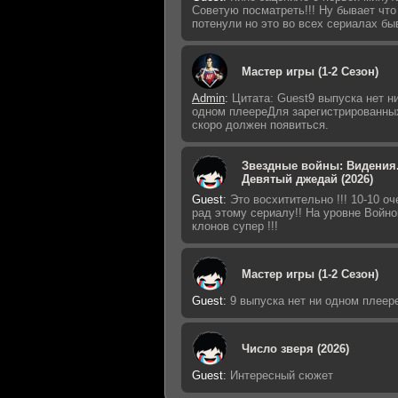
Советую посматреть!!! Ну бывает что
потенули но это во всех сериалах бы
Мастер игры (1-2 Сезон)
Admin
:
Цитата: Guest9 выпуска нет н
одном плеереДля зарегистрированны
скоро должен появиться.
Звездные войны: Видения
Девятый джедай (2026)
Guest
:
Это восхитительно !!! 10-10 оч
рад этому сериалу!! На уровне Войно
клонов супер !!!
Мастер игры (1-2 Сезон)
Guest
:
9 выпуска нет ни одном плеер
Число зверя (2026)
Guest
:
Интересный сюжет