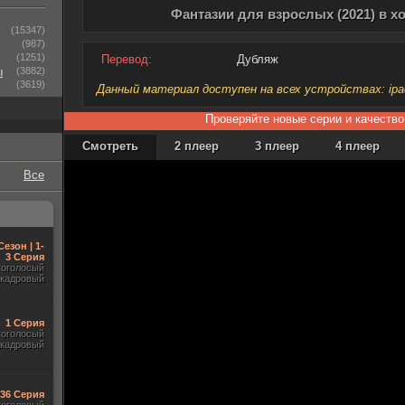
Фантазии для взрослых (2021) в 
(15347)
(987)
(1251)
Перевод:
Дубляж
ы
(3882)
(3619)
Данный материал доступен на всех устройствах: ipad, 
Проверяйте новые серии и качество
Смотреть
2 плеер
3 плеер
4 плеер
Все
Сезон | 1-
3 Серия
гоголосый
акадровый
1 Серия
гоголосый
акадровый
-36 Серия