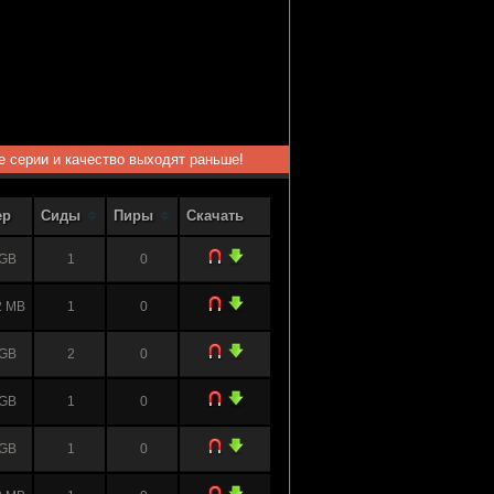
ые серии и качество выходят раньше!
ер
Сиды
Пиры
Скачать
 GB
1
0
2 MB
1
0
 GB
2
0
 GB
1
0
 GB
1
0