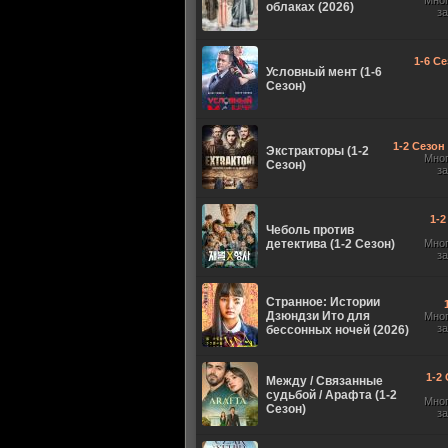
Мно
облаках (2026)
з
1-6 Се
Условный мент (1-6
Сезон)
1-2 Сезон 
Экстракторы (1-2
Мно
Сезон)
з
1-2
Чеболь против
детектива (1-2 Сезон)
Мно
з
Странное: Истории
Дзюндзи Ито для
Мно
з
бессонных ночей (2026)
1-2 
Между / Связанные
судьбой / Арафта (1-2
Мно
Сезон)
з