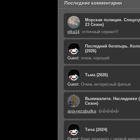
Последние комментарии
Морская полиция. Спецотд
23 Сезон)
elka14
:
отличный сериал!!!
Последний богатырь. Кол
(2026)
Guest
:
очень хороший
Тьма (2026)
Guest
:
Очень интересный фильм
Выживалити. Наследники (
Сезон)
asja-nezabudka
:
👍👍👍👍👍
Тича (2024)
Guest
:
Кино зацепило с первой минут