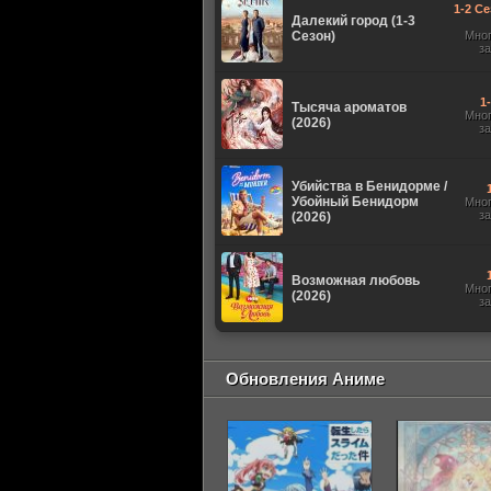
1-2 Се
Далекий город (1-3
Сезон)
Мно
з
1
Тысяча ароматов
Мно
(2026)
з
Убийства в Бенидорме /
Убойный Бенидорм
Мно
з
(2026)
Возможная любовь
Мно
(2026)
з
Обновления Аниме