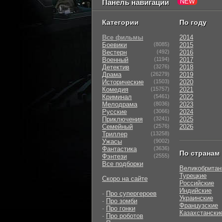
Панель навигации
Категории
По году
Все фильмы
2014
Боевики
(8085)
2015
Вестерн
(492)
2016
Военный
(1194)
2017
Детектив
(3276)
2018
Драма
(26279)
2019
Исторические
(1503)
2020
Комедия
(15757)
2021
Криминал
(5461)
2022
Мелодрама
(8036)
2023
Русские
(3066)
2024
Приключения
(3241)
2025
Семейный
(2576)
2026
Триллер
(13258)
Ужасы
(9002)
Фантастика
(3636)
По странам
Фэнтези
(2555)
Все подборки
Великобритан
Турецкие
Скоро на сайте
Российские
Индийские
-
Про супергероев
Украинские
-
Про зомби
Французские
-
Про гонки
Казахстански
-
Про роботов