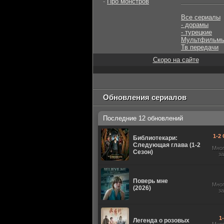
-
Про монстров
Все сериалы
- дорамы
- турецкие
Мультфильм
Тв передачи
Скоро на сайте
Обновления сериалов
Последние 12 обновлений
1-2 
Библиотекари:
Следующая глава (1-2
Мно
Сезон)
з
Поверь мне
Мно
(2026)
з
1
Легенда о розовых