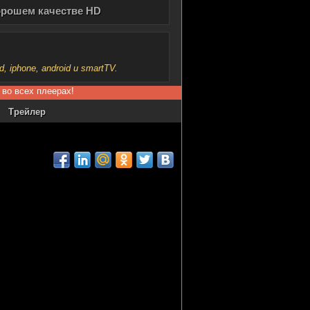
хорошем качестве HD
iphone, android и smartTV.
 во всех плеерах!
Трейлер