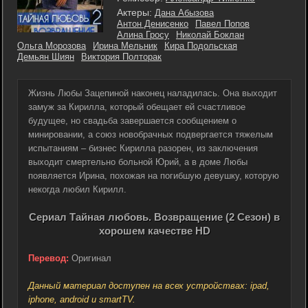
Актеры:
Дана Абызова
Антон Денисенко
Павел Попов
Алина Гросу
Николай Боклан
Ольга Морозова
Ирина Мельник
Кира Подольская
Демьян Шиян
Виктория Полторак
Жизнь Любы Зацепиной наконец наладилась. Она выходит
замуж за Кирилла, который обещает ей счастливое
будущее, но свадьба завершается сообщением о
минировании, а союз новобрачных подвергается тяжелым
испытаниям – бизнес Кирилла разорен, из заключения
выходит смертельно больной Юрий, а в доме Любы
появляется Ирина, похожая на погибшую девушку, которую
некогда любил Кирилл.
Сериал Тайная любовь. Возвращение (2 Сезон) в
хорошем качестве HD
Перевод:
Оригинал
Данный материал доступен на всех устройствах: ipad,
iphone, android и smartTV.