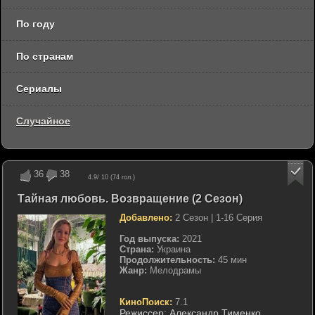
По году
По странам
Сериалы
Случайное
36
38
4.9
/ 10 (
74
гол.)
Тайная любовь. Возвращение (2 Сезон)
Добавлено:
2 Сезон | 1-16 Серия
Год выпуска:
2021
Страна:
Украина
Продолжительность:
45 мин
Жанр:
Мелодрамы
КиноПоиск:
7.1
Режиссер:
Александр Тименко