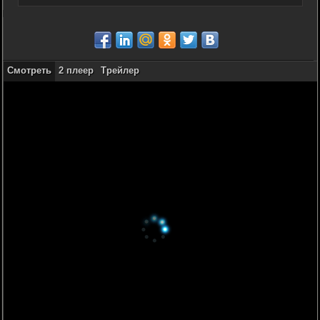
Смотреть
2 плеер
Трейлер