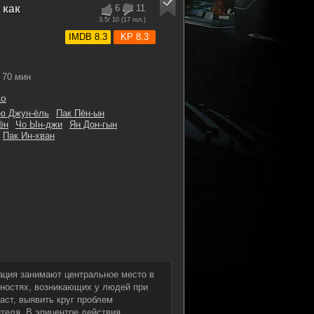
 как
6
11
3.5
/ 10 (
17
гол.)
IMDB 8.3
KP 8.3
70 мин
хо
ю Джун-ёль
Пак Пён-ын
ён
Чо Ын-джи
Ян Дон-гын
Пак Ин-хван
ация занимают центральное место в
ностях, возникающих у людей при
аст, выявить круг проблем
ителя. В эпицентре действия