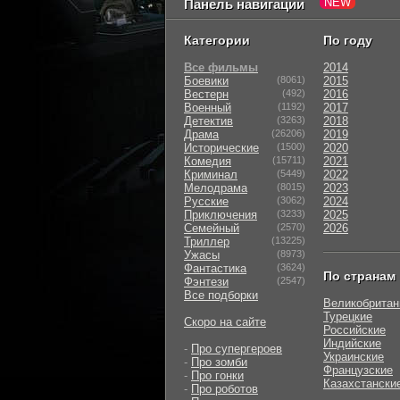
Панель навигации
Категории
По году
Все фильмы
2014
Боевики
(8061)
2015
Вестерн
(492)
2016
Военный
(1192)
2017
Детектив
(3263)
2018
Драма
(26206)
2019
Исторические
(1500)
2020
Комедия
(15711)
2021
Криминал
(5449)
2022
Мелодрама
(8015)
2023
Русские
(3062)
2024
Приключения
(3233)
2025
Семейный
(2570)
2026
Триллер
(13225)
Ужасы
(8973)
Фантастика
(3624)
По странам
Фэнтези
(2547)
Все подборки
Великобритан
Турецкие
Скоро на сайте
Российские
Индийские
-
Про супергероев
Украинские
-
Про зомби
Французские
-
Про гонки
Казахстански
-
Про роботов