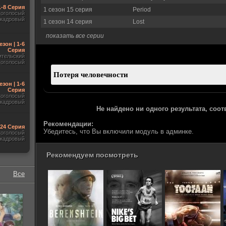
1-8 Серия
1 сезон 15 серия
Period
гоголосый
акадровый
1 сезон 14 серия
Lost
показать все серии
езон | 1-6
Серия
ительский
гоголосый
езон | 1-6
Серия
гоголосый
акадровый
Не найдено ни одного результата, соо
Рекомендации:
-24 Серия
Убедитесь, что Вы включили модуль в админке.
гоголосый
акадровый
Рекомендуем посмотреть
Все