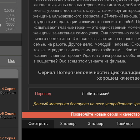
киноленты жизнь главных героев с их тяготами, забота
жизнь, уровень достатка, статус, а также круг интере
(15312)
(987)
женщина бальзаковского возраста и 27-летний юноша. 
(1251)
трудности в адаптации и взаимоотношениях с собой. П
ы
(3880)
испытывают главные герои — это единственный момент
(3615)
женщины заниженная самооценка. Она постоянно себя г
ничего не достигла. Это все сказывается на ее внешне
семье, на работе. Другое дело, молодой человек. Юно
так как страдает психическим расстройством— боится 
искания главных героев? Удастся ли им решить собств
Все
в обществе? Обо всем этом узнаете из фильма.
Сериал Потеря человечности / Дисквалифиц
хорошем качестве
1-4 Серия
Оригинал
Перевод:
Любительский
Данный материал доступен на всех устройствах: ipad, 
1-6 Серия
Проверяйте новые серии и качество
Оригинал
Смотреть
2 плеер
3 плеер
Трейлер
-17 Серия