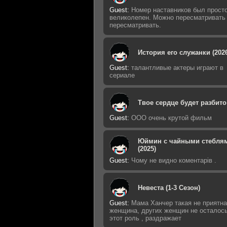
Guest
:
Номер наставников был прост
великолепен. Можно пересматривать
пересматривать.
История его служанки (202
Guest
:
талантливые актеры играют в
сериале
Твое сердце будет разбито 
Guest
:
ООО очень крутой фильм
Юймин с чайными стебля
(2025)
Guest
:
Чому не видно коментарів .
Невеста (1-3 Сезон)
Guest
:
Мама Ханчер такая не приятн
женщина, других женщин не осталось
этот роль , раздражает