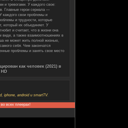
ми и тревогами. У каждого свое:
сов. Главные герои сериала —
У каждого свои проблемы и
роблемы и трудности, которые
, который их объединяет. У
нобит и считает, что в жизни она
м виде, а также взаимоотношениях в
ша не может жить полной жизнью,
самого себя. Чем закончатся
енные проблемы и занять свое место
ирован как человек (2021) в
 HD
iphone, android и smartTV.
 во всех плеерах!