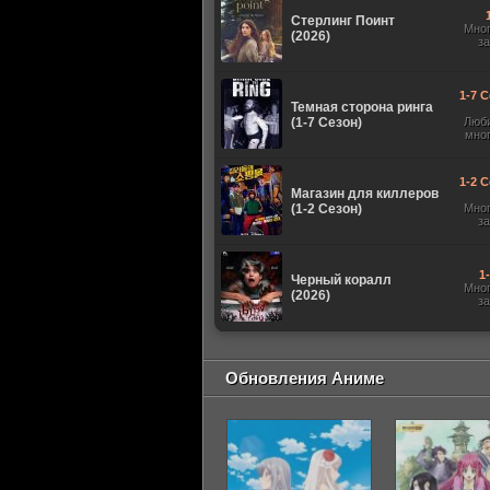
Стерлинг Поинт
Мно
(2026)
з
1-7 С
Темная сторона ринга
(1-7 Сезон)
Люб
мно
1-2 С
Магазин для киллеров
(1-2 Сезон)
Мно
з
1
Черный коралл
Мно
(2026)
з
Обновления Аниме