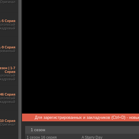
Оригинал
1-5 Серия
гоголосый
акадровый
1-9 Серия
рованный
езон | 1-7
Серия
гоголосый
акадровый
-46 Серия
гоголосый
акадровый
Для зарегистрированных и закладчиков (Ctrl+D) - нов
-10 Серия
Оригинал
1 сезон
1 сезон 16 серия
A Starry Day