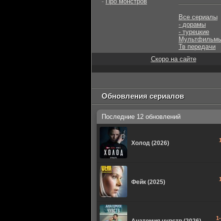
-
Про монстров
Все сериалы
- дорамы
- турецкие
Мультфильм
Тв передачи
Скоро на сайте
Обновления сериалов
Последние 12 обновлений
Холод (2026)
Фейк (2025)
1