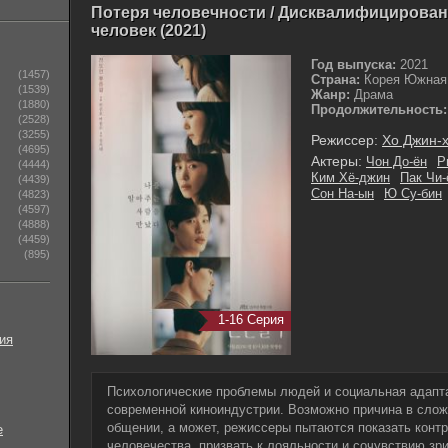
Потеря человечности / Дисквалифицирован
человек (2021)
Год выпуска:
2021
(1457)
Страна:
Корея Южная
(1539)
Жанр:
Драма
(1880)
Продолжительность:
(2528)
(3255)
Режиссер:
Хо Джин-
(4695)
Актеры:
Чон До-ён
Р
(4444)
Ким Хё-джин
Пак Чи-
(4439)
Сон На-ын
Ю Су-бин
(4823)
(4597)
(4888)
(4459)
(895)
1-16 Серия
ия
Психологические проблемы людей и социальная адапт
современной киноиндустрии. Возможно причина в слож
общении, а может, режиссеры пытаются показать контр
е
человечества, призвать к лояльности и сочувствию зр