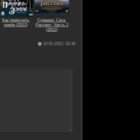
Как приручить
Сумерки. Сага.
зомби (2012)
Рассвет: Часть 2
(2012)
10-01-2022, 02:46