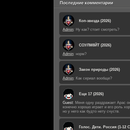
Последние комментарии
Коп-звезда (2026)
Admin
:
Ну как? стоит смотреть?
СОУЛМ8ЙТ (2026)
Admin
:
норм?
Закон природы (2026)
Admin
:
Как сериал вообще?
Еще 17 (2026)
Guest
:
Меня одну раздражает Арас о
конечно хорошо играет и его роль хо
но у него как будто нету счуств.
Голос. Дети. Россия (1-12 