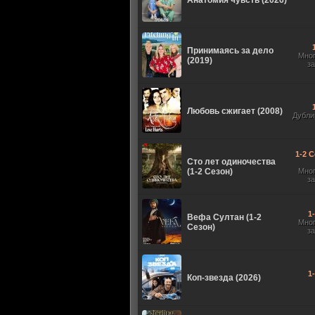
Анатомия чувств (2026)
Принимаясь за дело
Мно
(2019)
з
Любовь сжигает (2008)
Дубли
1-2 С
Сто лет одиночества
(1-2 Сезон)
Мно
з
1
Вефа Султан (1-2
Мно
Сезон)
з
1
Коп-звезда (2026)