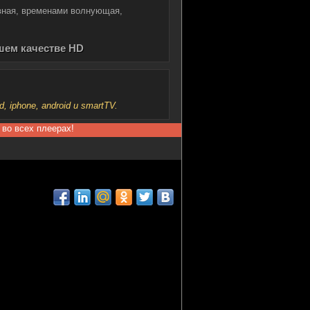
вная, временами волнующая,
ошем качестве HD
iphone, android и smartTV.
 во всех плеерах!