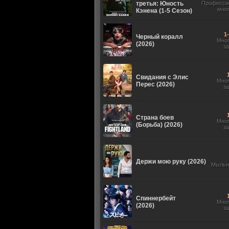
третья: Юность
Професси
мно
Кэнена (1-5 Сезон)
1
Черный коралл
Мно
(2026)
з
Свидания с Элис
Мно
Перес (2026)
з
Страна боев
Мно
(Борьба) (2026)
з
Держи мою руку (2026)
Мыльн
Спиннербейт
Мно
(2026)
з