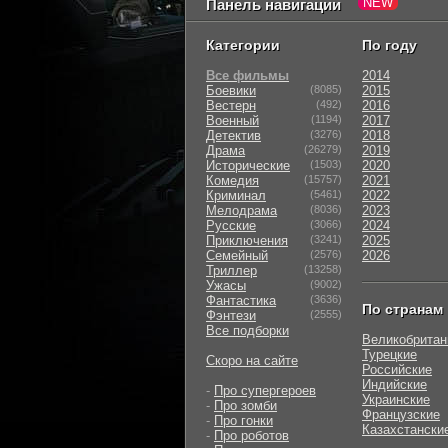
Панель навигации
Категории
По году
Все фильмы
2014
Боевики
(8085)
2015
Вестерн
(492)
2016
Военный
(1194)
2017
Детектив
(3276)
2018
Драма
(26279)
2019
Исторические
(1503)
2020
Комедия
(15757)
2021
Криминал
(5461)
2022
Мелодрама
(8036)
2023
Русские
(3066)
2024
Приключения
(3241)
2025
Семейный
(2576)
2026
Триллер
(13258)
Ужасы
(9002)
Фантастика
(3636)
По странам
Фэнтези
(2555)
Все подборки
Великобритан
Турецкие
Скоро на сайте
Российские
Индийские
-
Про супергероев
Украинские
-
Про зомби
Французские
-
Про гонки
Казахстански
-
Про роботов