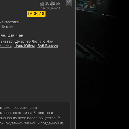
18
56
2.4
/ 10 (
74
гол.)
IMDB 7.8
Фантастика
45 мин
Лян
,
Цзя Фан
льнэзэр
Джаспер Лю
Лю Чан
юньвэй
Чэнь Юйсы
Вэй Бинхуа
амнем, превратился в
еменно похожим на божество и
емонов из всех слоев общества. У
й, окутанной тайной и созданной из