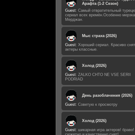
Арафта (1-2 Сезон)
Guest
:
Самый отвратительный турецк
сериал всех времён.Особенно мерзк
Мерджан.
Мыс страха (2026)
Guest
:
Хороший сериал. Красиво снят
актеры классные.
Холод (2026)
Guest
:
ZALKO CHTO NE VSE SERII
PODRIAD
День разоблачения (2026)
Guest
:
Советую к просмотру
Холод (2026)
Guest
:
шикарная игра актеров! браво!
сюжетно и качественно снят!