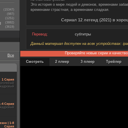
Это история о мире людей и демонов, временами заба
временами страстная, а временами сладкая.
(15347)
(987)
(1251)
Сериал 12 легенд (2021) в хор
ы
(3882)
(3619)
Перевод:
субтитры
Данный материал доступен на всех устройствах: ipad, 
Проверяйте новые серии и качество
Все
Смотреть
2 плеер
3 плеер
Трейлер
1 Серия
гоголосый
акадровый
1-4 Серия
акадровый
езон | 1-8
Серия