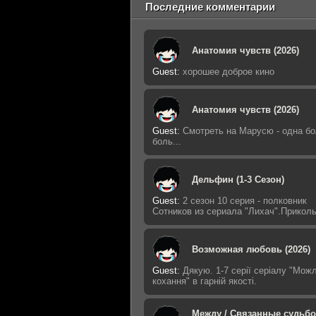
Последние комментарии
Анатомия чувств (2026)
Guest
:
хорошее доброе кино
Анатомия чувств (2026)
Guest
:
Смотреть на Марусю - одна б
боль...
Дельфин (1-3 Сезон)
Guest
:
2 сезон 10 серия - полковник
Сотников из сериала "Лихач".Приколь
Возможная любовь (2026)
Guest
:
Дякую. 1-7 серії серіалу "Мож
кохання" в гарній якості.
Между / Связанные судьбо