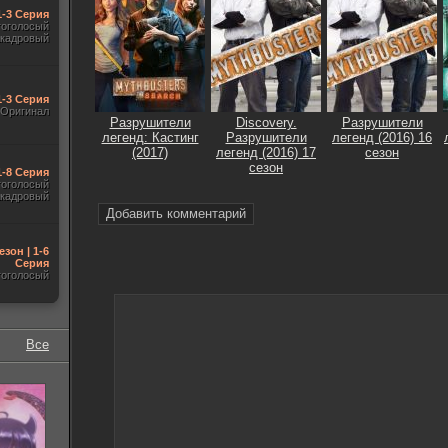
1-3 Серия
гоголосый
акадровый
1-3 Серия
Оригинал
Разрушители
Discovery.
Разрушители
легенд: Кастинг
Разрушители
легенд (2016) 16
(2017)
легенд (2016) 17
сезон
сезон
 1-8 Серия
гоголосый
акадровый
Добавить комментарий
езон | 1-6
Серия
гоголосый
Все