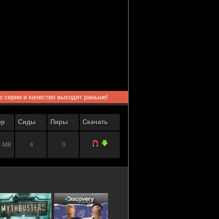
ые серии и качество выходят раньше!
ер
Сиды
Пиры
Скачать
4 MB
4
0