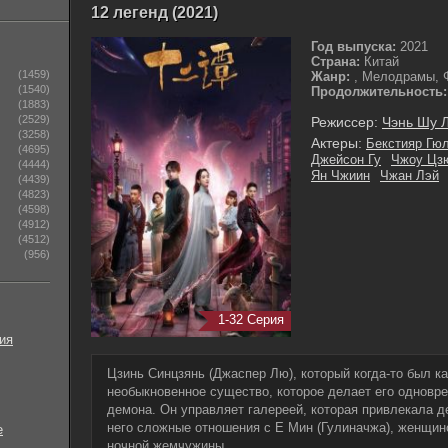
12 легенд (2021)
Год выпуска:
2021
Страна:
Китай
(1459)
Жанр:
, Мелодрамы, 
(1540)
Продолжительность:
(1883)
(2529)
Режиссер:
Чэнь Шу 
(3258)
Актеры:
Бекстияр Гю
(4695)
Джейсон Гу
Чжоу Цз
(4444)
Ян Чжиин
Чжан Лэй
(4439)
(4823)
(4598)
(4912)
(4512)
(956)
1-32 Серия
ия
Цзинь Синцзянь (Джаспер Лю), который когда-то был к
необыкновенное существо, которое делает его одновр
демона. Он управляет галереей, которая привлекала д
него сложные отношения с Е Мин (Гулиначжа), женщино
е
ночной жемчужины.