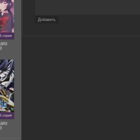
Добавить
5 серия
саду
)
5 серия
саду
)