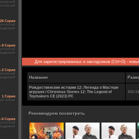
ональный
гоголосый
-26 Серия
гоголосый
акадровый
1-9 Серия
гоголосый
акадровый
Для зарегистрированных и закладчиков (Ctrl+D) - нов
1-2 Серия
гоголосый
Название
Разм
акадровый
Рождественские истории 12: Легенда о Мастере
игрушек / Christmas Stories 12: The Legend of
800.9
Toymakers CE (2023) PC
1 Серия
ые оперы
Рекомендуем посмотреть
1-6 Серия
гоголосый
акадровый