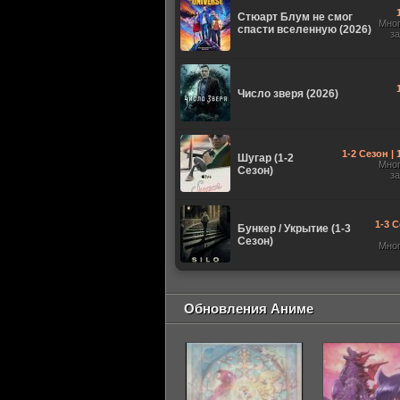
Стюарт Блум не смог
Мно
спасти вселенную (2026)
з
Число зверя (2026)
1-2 Сезон |
Шугар (1-2
Мно
Сезон)
з
1-3 С
Бункер / Укрытие (1-3
Сезон)
Мно
Обновления Аниме