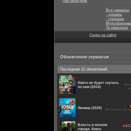
-
Про монстров
Все сериалы
- дорамы
- турецкие
Мультфильм
Тв передачи
Скоро на сайте
Обновления сериалов
Последние 12 обновлений
Никто не будет скучать
Мно
по нам (2024)
з
Умница (2026)
Многоголосый з
Власть в ночном
1-5 С
городе. Книга