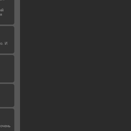
ий
ая
о. И
 очень