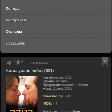
По году
По странам
Сериалы
Случайное
12
21
3.6
/ 10 (
33
гол.)
Когда упало небо (2021)
Год выпуска:
2021
Страна:
Израиль
Продолжительность:
90 мин.
Жанр:
Драма, 2021
Качество:
WEBDL
IMDB:
4.7
Режиссер:
Дорон Эран