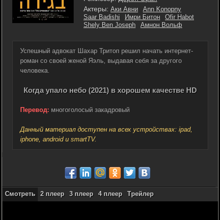
Актеры:
Аки Авни
Ann Konopny
Saar Badishi
Имри Битон
Ofir Habot
Shely Ben Joseph
Амнон Вольф
Успешный адвокат Шахар Тритоп решил начать интернет-
роман со своей женой Яэль, выдавая себя за другого
человека.
Когда упало небо (2021) в хорошем качестве HD
Перевод:
многоголосый закадровый
Данный материал доступен на всех устройствах: ipad,
iphone, android и smartTV.
Смотреть
2 плеер
3 плеер
4 плеер
Трейлер