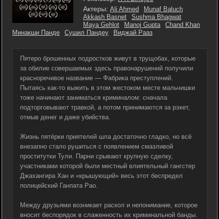
Актеры:
Ali Ahmed
Munaf Baluch
Akkash Basnet
Sushma Bhagwat
Maya Gehlot
Manoj Gupta
Chand Khan
Минакши Панде
Сушил Пандеу
Виджай Рааз
Пятеро брошенных подростков живут в трущобах, которые
за обилие совершаемых здесь правонарушений получили
красноречивое название — Фабрика преступлений.
Пытаясь как-то выжить в этом жестоком месте мальчишки
тоже начинают заниматься криминалом: сначала
подторговывают травкой, а потом принимаются за рэкет,
отмыв денег и даже убийства.
Жизнь пятёрки приятелей шла достаточно гладко, но всё
внезапно стало рушиться с появлением смазливой
проститутки Тули. Парни срывают крупную сделку,
участниками которой были местный влиятельный гангстер
Джахангира Хан и «крышующий» весь этот беспредел
полицейский Ганпата Рао.
Между друзьями возникает раскол и непонимание, которое
вносит беспорядок в слаженность их криминальной банды.