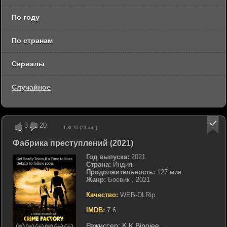
По году
По странам
Сериалы
Случайное
3
20
1.3
/ 10 (
23
гол.)
Фабрика преступлений (2021)
Год выпуска:
2021
Страна:
Индия
Продолжительность:
127 мин.
Жанр:
Боевик , 2021
Качество:
WEB-DLRip
IMDB:
7.6
Режиссер:
K K Binojee