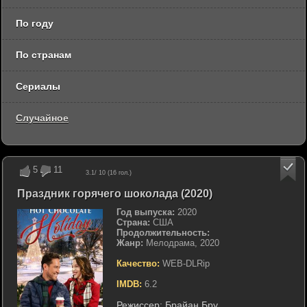
По году
По странам
Сериалы
Случайное
5
11
3.1
/ 10 (
16
гол.)
Праздник горячего шоколада (2020)
Год выпуска:
2020
Страна:
США
Продолжительность:
Жанр:
Мелодрама, 2020
Качество:
WEB-DLRip
IMDB:
6.2
Режиссер:
Брайан Бру