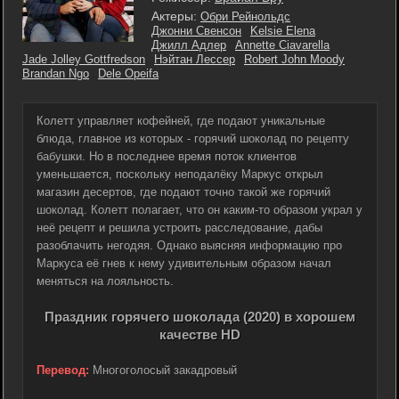
Актеры:
Обри Рейнольдс
Джонни Свенсон
Kelsie Elena
Джилл Адлер
Annette Ciavarella
Jade Jolley Gottfredson
Нэйтан Лессер
Robert John Moody
Brandan Ngo
Dele Opeifa
Колетт управляет кофейней, где подают уникальные
блюда, главное из которых - горячий шоколад по рецепту
бабушки. Но в последнее время поток клиентов
уменьшается, поскольку неподалёку Маркус открыл
магазин десертов, где подают точно такой же горячий
шоколад. Колетт полагает, что он каким-то образом украл у
неё рецепт и решила устроить расследование, дабы
разоблачить негодяя. Однако выясняя информацию про
Маркуса её гнев к нему удивительным образом начал
меняться на лояльность.
Праздник горячего шоколада (2020) в хорошем
качестве HD
Перевод:
Многоголосый закадровый