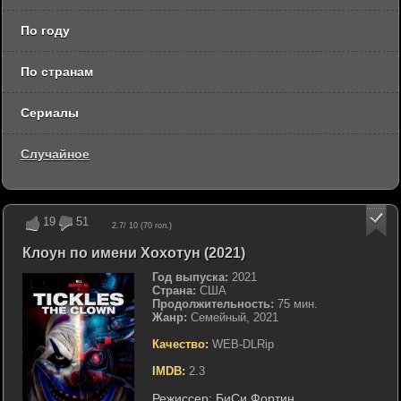
По году
По странам
Сериалы
Случайное
19
51
2.7
/ 10 (
70
гол.)
Клоун по имени Хохотун (2021)
Год выпуска:
2021
Страна:
США
Продолжительность:
75 мин.
Жанр:
Семейный, 2021
Качество:
WEB-DLRip
IMDB:
2.3
Режиссер:
БиСи Фортин