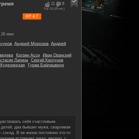
тремя
11
8
5.8
/ 10 (
19
гол.)
KP 4.7
26 мин
рсунов
,
Андрей Морозов
,
Андрей
ведева
Катрин Асси
Иван Оранский
стасия Лапина
Сергей Каплунов
 Куделинская
Гурам Баблишвили
чувствовать себя счастливым.
е детей, два бывших мужа, сварливая
 сосед. В ее жизни постоянно что-то
ероиня встречает легко, весело, с