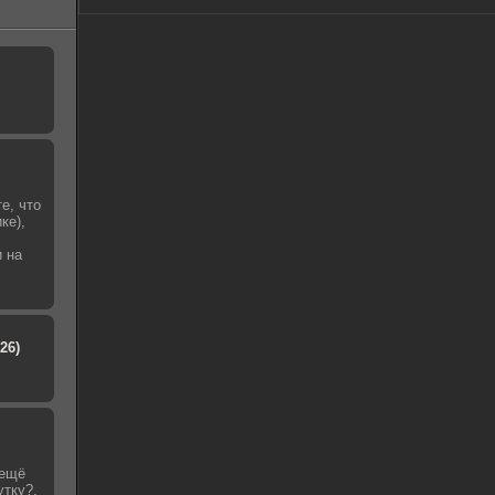
е, что
ке),
и на
26)
 ещё
утку?,