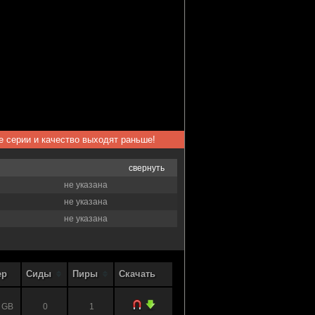
ые серии и качество выходят раньше!
свернуть
не указана
не указана
не указана
ер
Сиды
Пиры
Скачать
 GB
0
1