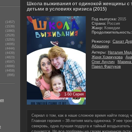
Школа выживания от одинокой женщины с 
детьми в условиях кризиса (2015)
Год выпуска:
2015
(1457)
Страна:
Россия
(1539)
Жанр:
Комедии
(1880)
Продолжительность:
(2528)
(3255)
Режиссер:
Сахат Ду
(4695)
Абашкин
(4444)
Актеры:
Наталия Мед
(4439)
Женя Хомжукова
Ана
(4823)
Олег Акулич
Марина
(4597)
(4888)
Павел Фартуков
(4459)
(895)
1-50 Серия
ия
Сериал о том, как в наше сложное время найти повод 
Главная героиня – 38-летняя мать-одиночка. У нее тро
свекровь, одна лучшая подруга и тайный воздыхатель –
е
случается. Но все проблемы на своем жизненном пути г