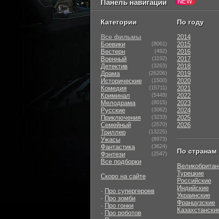
Панель навигации
Категории
По году
Все фильмы
2014
Боевики
(8061)
2015
Вестерн
(492)
2016
Военный
(1192)
2017
Детектив
(3263)
2018
Драма
(26206)
2019
Исторические
(1500)
2020
Комедия
(15711)
2021
Криминал
(5449)
2022
Мелодрама
(8015)
2023
Русские
(3062)
2024
Приключения
(3233)
2025
Семейный
(2570)
2026
Триллер
(13225)
Ужасы
(8973)
Фантастика
(3624)
По странам
Фэнтези
(2547)
Все подборки
Великобритан
Турецкие
Скоро на сайте
Российские
Индийские
-
Про супергероев
Украинские
-
Про зомби
Французские
-
Про гонки
Казахстански
-
Про роботов