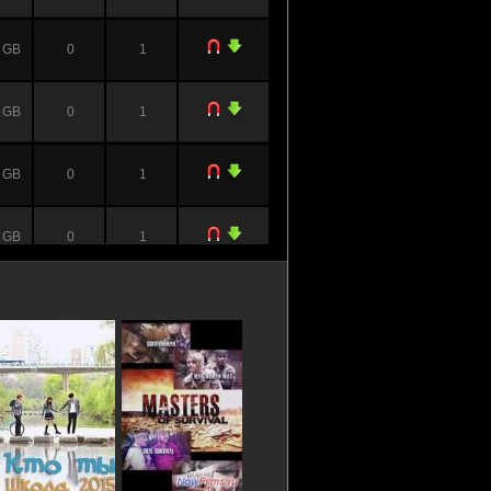
 GB
0
1
 GB
0
1
 GB
0
1
 GB
0
1
 GB
0
1