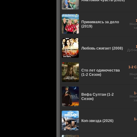
Анатомия чувств (2026)
Принимаясь за дело
Мно
(2019)
з
Любовь сжигает (2008)
Дубли
1-2 С
Сто лет одиночества
(1-2 Сезон)
Мно
з
1
Вефа Султан (1-2
Мно
Сезон)
з
1
Коп-звезда (2026)