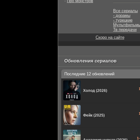
-
Про монстров
Все сериалы
- дорамы
- турецкие
Мультфильм
Тв передачи
Скоро на сайте
Обновления сериалов
Последние 12 обновлений
Холод (2026)
Фейк (2025)
1