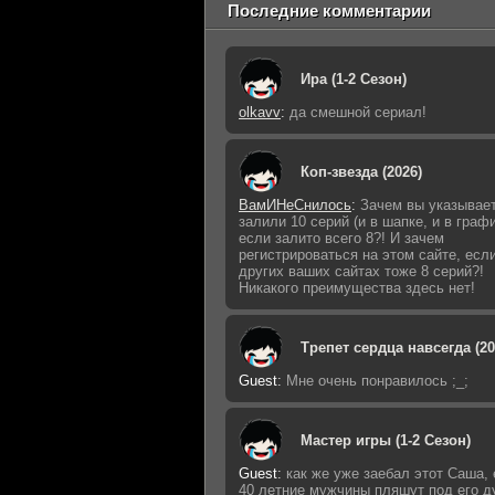
Последние комментарии
Ира (1-2 Сезон)
olkavv
:
да смешной сериал!
Коп-звезда (2026)
ВамИНеСнилось
:
Зачем вы указывает
залили 10 серий (и в шапке, и в графи
если залито всего 8?! И зачем
регистрироваться на этом сайте, есл
других ваших сайтах тоже 8 серий?!
Никакого преимущества здесь нет!
Трепет сердца навсегда (20
Guest
:
Мне очень понравилось ;_;
Мастер игры (1-2 Сезон)
Guest
:
как же уже заебал этот Саша,
40 летние мужчины пляшут под его д