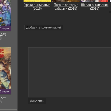
Уроки выживания
Погоня за тремя
Школа выживания
(2016)
зайцами (2015)
(2015)
Добавить комментарий
5 серия
саду
)
5 серия
саду
)
Добавить