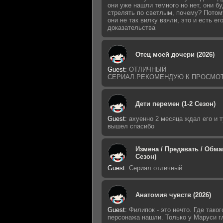
они уже нашли темного но нет, они б
стрелять по светлым, почему? Потом
они не так вилку взяли, это и есть ег
доказательства
Отец моей дочери (2026)
Guest
:
ОТЛИЧНЫЙ
СЕРИАЛ.РЕКОМЕНДУЮ К ПРОСМО
Дети перемен (1-2 Сезон)
Guest
:
ахуенно 2 месяца ждал его и т
вышел спасибо
Измена / Предавать / Обман
Сезон)
Guest
:
Сериал отличный
Анатомия чувств (2026)
Guest
:
Филипок - это нечто. Где таког
персонажа нашли. Только у Маруси г