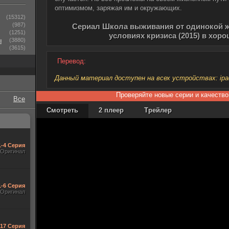
оптимизмом, заряжая им и окружающих.
(15312)
(987)
Сериал Школа выживания от одинокой ж
(1251)
условиях кризиса (2015) в хор
ы
(3880)
(3615)
Перевод:
Данный материал доступен на всех устройствах: ipad, 
Проверяйте новые серии и качество
Все
Смотреть
2 плеер
Трейлер
1-4 Серия
Оригинал
1-6 Серия
Оригинал
-17 Серия