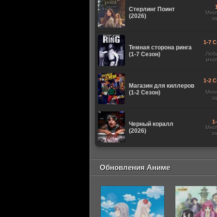
Стерлинг Поинт
Мно
(2026)
з
1-7 С
Темная сторона ринга
(1-7 Сезон)
Люб
мно
1-2 С
Магазин для киллеров
(1-2 Сезон)
Мно
з
1
Черный коралл
Мно
(2026)
з
Обновления Аниме