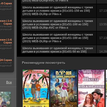
(2015) WEB-DLRip-AVC от Files-x
1-8 Серия
гоголосый
Школа выживания от одинокой женщины с тремя
акадровый
детьми в условиях кризиса [01x101-150 из 150]
17.13
(2015) WEB-DLRip от Files-х
езон | 1-6
Школа выживания от одинокой женщины с тремя
Серия
детьми в условиях кризиса [01х51-100 из 150]
13.55
ительский
(2015) WEB-DLRip-AVC от Files-x
гоголосый
Школа выживания от одинокой женщины с тремя
детьми в условиях кризиса [01х51-100 из 150]
17.13
езон | 1-6
(2015) WEB-DLRip от Files-x
Серия
гоголосый
Школа выживания от одинокой женщины с тремя
акадровый
детьми в условиях кризиса [01х01-50 из 150]
14.29
(2015) WEB-DLRip-AVC от Files-x
-24 Серия
Школа выживания от одинокой женщины с тремя
Рекомендуем посмотреть
гоголосый
детьми в условиях кризиса [01х01-50 из 150]
17.11
акадровый
(2015) WEB-DLRip от Files-x
Все