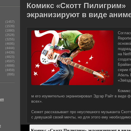
Комикс «Скотт Пилигрим»
экранизируют в виде аним
(1457)
(1539)
(1880)
Соглас
(2528)
Report
(3255)
осново
(4695)
(4444)
подразд
(4439)
на Netf
(4823)
создат
(4597)
Брайан
(4888)
серии 
(4459)
(895)
Абель 
«Звёзд
Комикс
м его изумительно экранизировал Эдгар Райт в виде 
ия
всех».
Сюжет рассказывает про неуспешного музыканта Скотт
с девушкой своей мечты, но для этого ему необходим
е