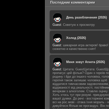
Последние комментарии
День разоблачения (2026)
Guest
:
Советую к просмотру
Холод (2026)
Guest
:
шикарная игра актеров! браво!
сюжетно и качественно снят!
Меня зовут Агнета (2026)
Guest
:
Цитата: GuestЦитата: GuestЩ
пропагує цей фільм? Один з героїв п
родину і йде до іншого чоловіка, голо
героїня також залишає чоловіка щоб
віддатися тимчасовим задоволенням,
відірваності від реальності, постійним
вечіркам з алкоголем. Ставлю оцінку 
Хоть хтось тут при розумі. приєдную
вашої думки. До речі - восторжені ко
всі на рос.мові - отака їхня мораль - 
дивуйтеся.Фільм не прогандує. Він п