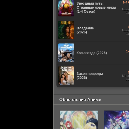
1-4 
Звездный путь:
Странные новые миры
Мно
(1-4 Сезон)
з
Владение
Мно
(2026)
з
1
Коп-звезда (2026)
Закон природы
Мно
(2026)
з
Обновления Аниме