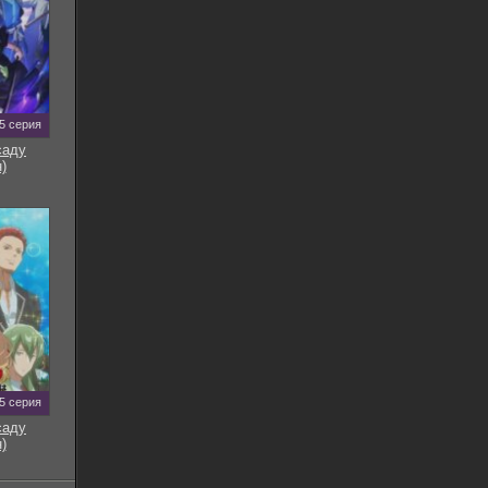
5 серия
саду
)
5 серия
саду
)