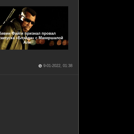
Кевин Файги признал провал
запуска «Блэйда» с Махершалой
Али
9-01-2022, 01:38