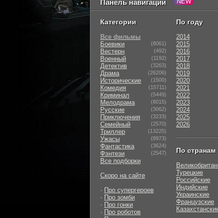
Панель навигации
Категории
По году
Все фильмы
2014
Боевики
(8061)
2015
Вестерн
(492)
2016
Военный
(1192)
2017
Детектив
(3263)
2018
Драма
(26206)
2019
Исторические
(1500)
2020
Комедия
(15711)
2021
Криминал
(5449)
2022
Мелодрама
(8015)
2023
Русские
(3062)
2024
Приключения
(3233)
2025
Семейный
(2570)
2026
Триллер
(13225)
Ужасы
(8973)
Фантастика
(3624)
По странам
Фэнтези
(2547)
Все подборки
Великобритан
Турецкие
Скоро на сайте
Российские
Индийские
-
Про супергероев
Украинские
-
Про зомби
Французские
-
Про гонки
Казахстански
-
Про роботов