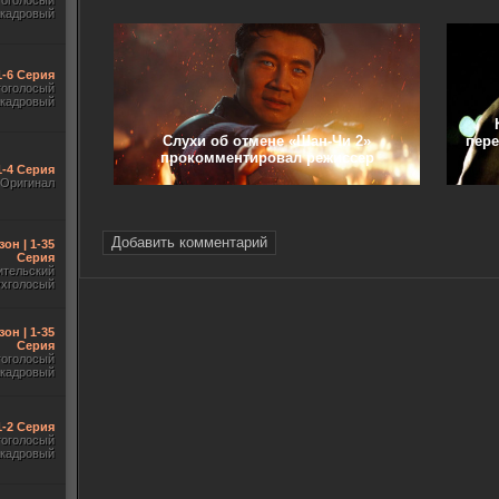
гоголосый
акадровый
1-6 Серия
гоголосый
акадровый
Слухи об отмене «Шан-Чи 2»
пере
прокомментировал режиссер
1-4 Серия
Оригинал
Добавить комментарий
зон | 1-35
Серия
ительский
ухголосый
зон | 1-35
Серия
гоголосый
акадровый
 1-2 Серия
гоголосый
акадровый