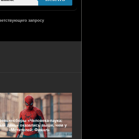
тветствующего запросу
ревью-сборы «Человека-паука:
ый день» оказались выше, чем у
«Мстителей: Финал»