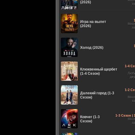
Мно
(2026)
з
Игра на вылет
Мно
(2026)
з
Холод (2026)
1-4 Се
Клюквенный щербет
(1-4 Сезон)
Люб
дв
1-2 Се
Далекий город (1-3
Сезон)
Мно
з
1-3 Сезон |
Ковчег (1-3
Мно
Сезон)
з