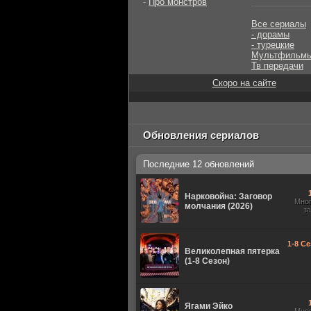
-
Про монстров
Все сериалы
- дорамы
- турецкие
Мультфильм
Тв передачи
Скоро на сайте
Обновления сериалов
Последние 12 обновлений
Нарковойна: Заговор
Мно
молчания (2026)
з
1-8 Се
Великолепная пятерка
(1-8 Сезон)
Ягами Эйко