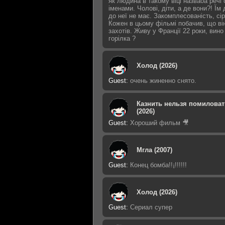
як людина в такому віці назваоа речі
іменами. Чолові, діти, а де вони?! Їм 
до неї не має. Закомплесованість, сір
Кожен в цьому фільмі побачив, що ві
захотів. Живу у Франції 22 роки, вино
горілка ?
Холод (2026)
Guest
:
очень жиненно снято.
Казнить нельзя помиловат
(2026)
Guest
:
Хороший фильм 🎥
Мгла (2007)
Guest
:
Конец бомба!!¡!!!!!!
Холод (2026)
Guest
:
Сериал супер