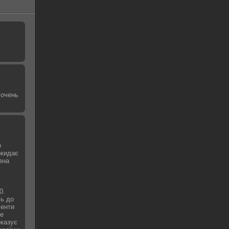
 очень
о
окидає
вна
0.
сь до
менти
не
оказує