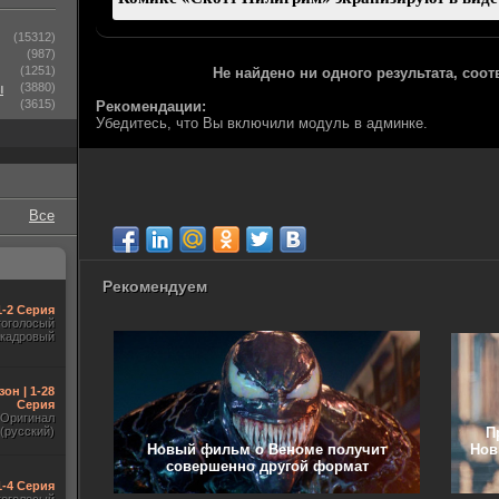
(15312)
(987)
(1251)
Не найдено ни одного результата, соо
ы
(3880)
(3615)
Рекомендации:
Убедитесь, что Вы включили модуль в админке.
Все
Рекомендуем
1-2 Серия
гоголосый
акадровый
зон | 1-28
Серия
Оригинал
П
(русский)
Новый фильм о Веноме получит
Нов
совершенно другой формат
1-4 Серия