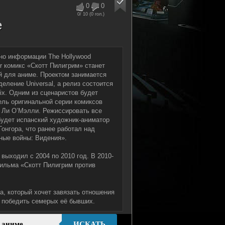
0
0
0
/ 10 (
0
гол.)
е
но информации The Hollywood
er комикс «Скотт Пилигрим» станет
й для аниме. Проектом занимается
еление Universal, а релиз состоится
lix. Одним из сценаристов будет
ель оригинальной серии комиксов
 Ли О’Мэлли. Режиссировать все
будет испанский художник-аниматор
Гонгора, что ранее работал над
ные войны: Видения».
 выходил с 2004 по 2010 год. В 2010-
фильма «Скотт Пилигрим против
а, который хочет завязать отношения
о победить семерых её бывших.
ИСКАТЬ