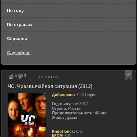
По году
По странам
Сериалы
Случайное
5
9
3.6
/ 10 (
14
гол.)
ЧС. Чрезвычайная ситуация (2012)
Добавлено:
1-24 Серия
Год выпуска:
2012
Страна:
Россия
Продолжительность:
46 мин
Жанр:
Драма
КиноПоиск:
8.0
IMDB:
5.6