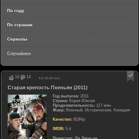
По году
По странам
Сериалы
Случайное
10
14
4.2
/ 10 (
24
гол.)
Старая крепость Пхеньян (2011)
Год выпуска:
2011
Страна:
Корея Южная
Продолжительность:
117 мин.
Жанр:
Военный, Исторические, Комедия
Качество:
BDRip
IMDB:
5.4
Режиссер:
Ли Джун-ик