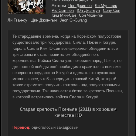
Актеры:
Чон Джин-ён
Ли Мун-щик
Рю Сын-нён
Юн Джэ-мун
Сону Сон
Ким Мин-Сан
Сон Чхан-гон
Ли Гван-су
Щин Джон-гын
Jeon Gi-Gwang
Те стародавние времена, когда на Корейском полуострове
существовало три государства: Силла, Пэкче и Когурё.
Король Силла Ким Ю-cин вознамерился объединить все
три страны и стать правителем объединённого
королевства. Войска Силла уже покорили народ Пэкче, но
для полной победы ещё необходимо сразиться с воинами
северного государства Когурё и сделать это нужно как
можно скорее, чтобы опередить танский Китай, который
также стремится получить контроль над полуостровными
государствами. Так начинается битва за крепость Пхеньян,
в которой встретились войска Силла и Когурё.
Старая крепость Пхеньян (2011) в хорошем
качестве HD
Перевод:
одноголосый закадровый