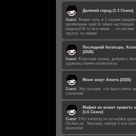
Далекий город (1-3 Сезон)
Guest
:
Может хоть в 3 сезоне увидим
проявление чувств через настоящий
поцелуй?А то все никак..., то носами
трутся, то лбами
Последний богатырь. Кол
(2026)
Guest
:
Классная сказка, добрая,с бо
удовольствием посмотрела.
Меня зовут Агнета (2026)
Guest
:
Это лучшее, что было снято з
столетие!
Мафия не может править 
(1-6 Сезон)
Guest
:
Film xoroshiy,no ozvuchka ujasn
Otchen jal . Neznaou viderjat li moi nerv
dosmotret