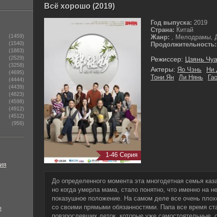
Всё хорошо (2019)
Год выпуска:
2019
Страна:
Китай
(1459)
Жанр:
, Мелодрамы, 
(1540)
Продолжительность:
(1883)
(2529)
Режиссер:
Цзянь Чу
(3258)
Актеры:
Яо Чэнь
Ни 
(4695)
Тони Ян
Ли Нянь
Га
(4444)
(4439)
(4823)
(4598)
(4912)
(4512)
(956)
1-46 Серия
ия
До определенного момента эта многодетная семья каз
но когда умерла мама, стало понятно, что именно на 
показушное положение. На самом деле все очень плох
со своими прямыми обязанностями. Папа все время ста
е
повзрослевших деток, которые уже самостоятельные, 