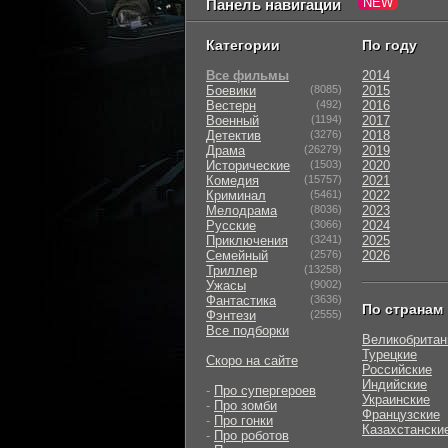
Панель навигации
Категории
По году
Все фильмы
2014
Боевики
(8085)
2015
Вестерн
(492)
2016
Военный
(1194)
2017
Детектив
(3276)
2018
Драма
(26279)
2019
Исторические
(1503)
2020
Комедия
(15757)
2021
Криминал
(5461)
2022
Мелодрама
(8036)
2023
Русские
(3066)
2024
Приключения
(3241)
2025
Семейный
(2576)
2026
Триллер
(13258)
Ужасы
(9002)
Фантастика
(3636)
По странам
Фэнтези
(2555)
Все подборки
Великобритан
Турецкие
Скоро на сайте
Российские
Индийские
-
Про супергероев
Украинские
-
Про зомби
Французские
-
Про гонки
Казахстански
-
Про роботов