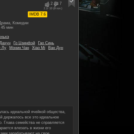
2
7
2.2
/ 10 (
9
гол.)
IMDB 7.6
Драма, Комедии
45 мин
аньхэ
Дахун
Го Цзинфэй
Гао Синь
о Лу
Монин Чан
Xiao Mi
Ван Дун
алась идеальной ячейкой общества,
ней держалось все это идеальное
о. Глава семейства не справляется
рается влезать в жизни его
сами зарабатывают на свое