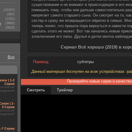
существование и не вникают в происходящее в его жиз
помешать тому, чтобы они дальше самостоятельно раз
(15347)
(987)
напрягает самого старшего сына. Он смотрит на то, ка
(1251)
сестер и сразу же возвращается обратно в семью. Мног
ы
(3882)
теперь понял, что пришла пора вернуться и навести п
(3619)
сделать этого не может. Вот так начались новые прик
злоключения его папы. Друзья и детки молча наблюдаю
Сериал Всё хорошо (2019) в хо
Все
Перевод:
субтитры
Данный материал доступен на всех устройствах: ipad, 
езон | 1-2
Проверяйте новые серии и качество
Серия
гоголосый
Смотреть
Трейлер
акадровый
Сезон | 1-
3 Серия
гоголосый
акадровый
1-7 Серия