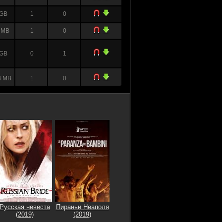
 GB
1
0
 MB
1
0
 GB
0
1
3 MB
1
0
9 MB
0
1
5 MB
0
1
 GB
1
0
 GB
0
0
 GB
0
1
4 MB
1
0
Русская невеста
Пираньи Неаполя
(2019)
(2019)
 GB
1
0