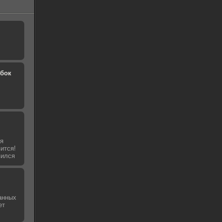
обок
ля
ится!
вился
анных
ет