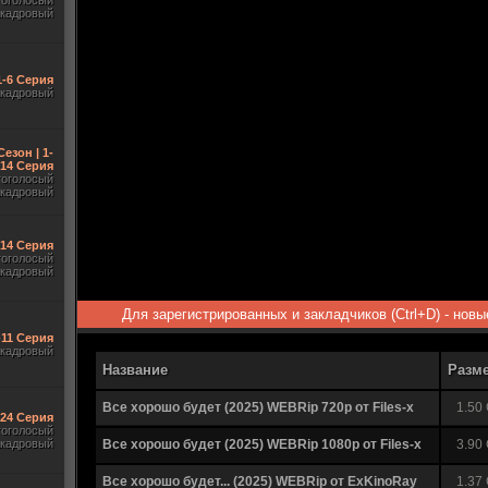
гоголосый
акадровый
1-6 Серия
акадровый
Сезон | 1-
14 Серия
гоголосый
акадровый
-14 Серия
гоголосый
акадровый
Для зарегистрированных и закладчиков (Ctrl+D) - нов
-11 Серия
акадровый
Название
Разм
Все хорошо будет (2025) WEBRip 720p от Files-x
1.50
-24 Серия
гоголосый
акадровый
Все хорошо будет (2025) WEBRip 1080p от Files-x
3.90
Все хорошо будет... (2025) WEBRip от ExKinoRay
1.37