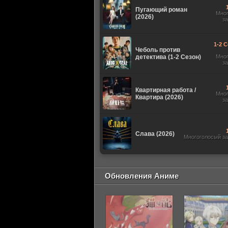
Пугающий роман
Мно
(2026)
з
1-2 С
Чеболь против
детектива (1-2 Сезон)
Мно
з
Квартирная работа /
Мно
Квартира (2026)
з
Слава (2026)
Многоголосый з
Обновления Аниме