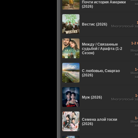
Мно
Почти история Америки
з
(2026)
Вестис (2026)
Многоголосый з
1-2 
Между / Связанные
судьбой / Арафта (1-2
Мно
Сезон)
з
1
С любовью, Сиаргао
Мно
(2026)
з
1
Муж (2026)
Многоголосый з
1
Семена алой тоски
Мно
(2026)
з