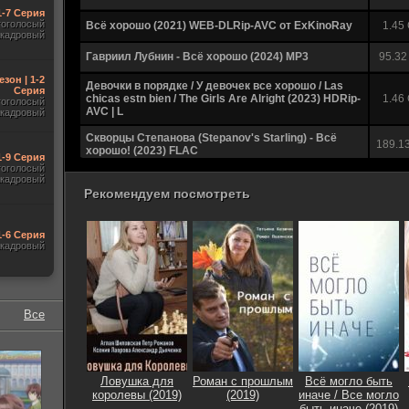
1-7 Серия
гоголосый
Всё хорошо (2021) WEB-DLRip-AVC от ExKinoRay
1.45
акадровый
Гавриил Лубнин - Всё хорошо (2024) MP3
95.32
езон | 1-2
Девочки в порядке / У девочек все хорошо / Las
Серия
chicas estn bien / The Girls Are Alright (2023) HDRip-
1.46
гоголосый
AVC | L
акадровый
Скворцы Степанова (Stepanov's Starling) - Всё
189.1
хорошо! (2023) FLAC
1-9 Серия
гоголосый
Состояние - Всё хорошее когда-нибудь умрёт
акадровый
172.9
(2023) FLAC
Рекомендуем посмотреть
Черниковский проспект - Все хорошо (1994) MP3
102.7
1-6 Серия
акадровый
Всё хорошо (2021) WEBRip 720p
2.28
Всё хорошо (2021) WEBRip-AVC от Files-x
1.37
Всё путём / У них всё хорошо / У них усе добре /
Все
Усе гаразд / Everybody's Fine (2009) BDRip 720p | P
4.37
| UKR
Иво Линна, Яак Йоала, Тынис Мяги - Пусть всё
808.0
хорошее останется (2015) FLAC
Ловушка для
Роман с прошлым
Всё могло быть
королевы (2019)
(2019)
иначе / Все могло
Пока всё хорошо / Jusqu'ici tout va bien (2019)
3.23
быть иначе (2019)