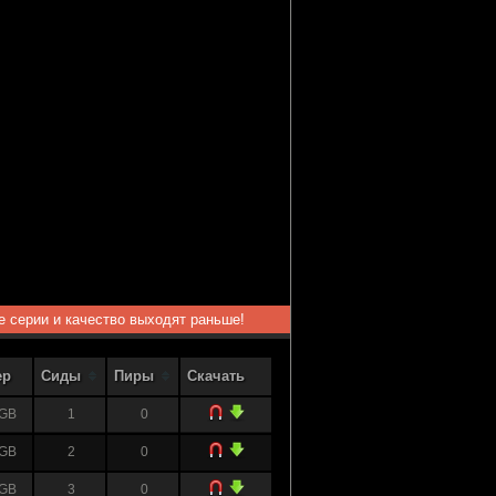
ые серии и качество выходят раньше!
ер
Сиды
Пиры
Скачать
 GB
1
0
 GB
2
0
 GB
3
0