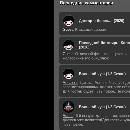
Последние комментарии
Доктор я боюсь... (2026)
Guest
:
Классный сериал
Последний богатырь. Кол
(2026)
Guest
:
Отличный фильм.а выруси и
жолтосиние его обнуляют.
Большой куш (1-2 Сезон)
Anna778
:
Цитата: Admin6-й выпуск д
зарегистрированных должен уже появ
Для гостей будет чуть позже..Не поя
Большой куш (1-2 Сезон)
Admin
:
6-й выпуск для зарегистриров
должен уже появится!Для гостей буд
чуть позже..