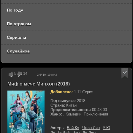
По году
По странам
Сериалы
Случайное
5
14
2.6
/ 10 (
19
гол.)
Миф о мече Минхон (2018)
Добавлено:
1-11 Серия
Год выпуска:
2018
Страна:
Китай
Продолжительность:
00:43:00
Жанр:
, Комедии, Приключения
Актеры:
Бай Кэ
Чжан Лян
У Ю
Лу Ци Вэй
Чэнь Ду Линь