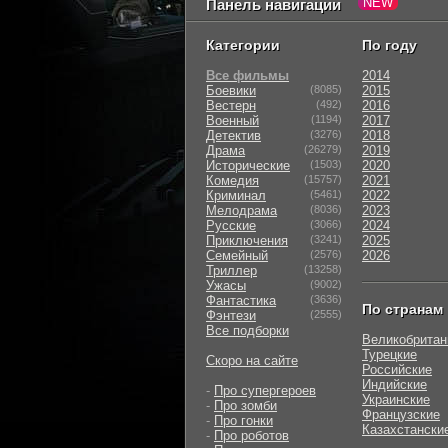
Панель навигации
Категории
По году
Все фильмы
2014
Боевики
(8085)
2015
Вестерн
(492)
2016
Военный
(1194)
2017
Детектив
(3276)
2018
Драма
(26279)
2019
Исторические
(1503)
2020
Комедия
(15757)
2021
Криминал
(5461)
2022
Мелодрама
(8036)
2023
Русские
(3066)
2024
Приключения
(3241)
2025
Семейный
(2576)
2026
Триллер
(13258)
Ужасы
(9002)
Фантастика
(3636)
По странам
Фэнтези
(2555)
Все подборки
Великобритан
Турецкие
Скоро на сайте
Российские
Индийские
-
Про супергероев
Украинские
-
Про зомби
Французские
-
Про гонки
Казахстански
-
Про роботов