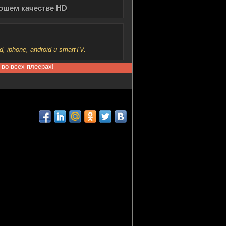
рошем качестве HD
iphone, android и smartTV.
 во всех плеерах!