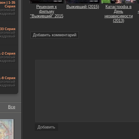
зон | 1-35
Серия
Рецензия к
Выживший (2015)
Катастрофа в
гоголосый
фильму
День
акадровый
"Выживший" 2015
независимости
(2013)
-33 Серия
гоголосый
Добавить комментарий
акадровый
1-2 Серия
гоголосый
акадровый
1-8 Серия
гоголосый
акадровый
Все
Добавить