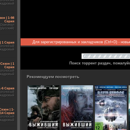
гоголосый
акадровый
зон | 1-98
Серия
Оригинал
(русский)
Для зарегистрированных и закладчиков (Ctrl+D) - нов
| 1 Серия
гоголосый
акадровый
Поиск торрент раздач, пожалуй
 Сезон | 1
Серия
гоголосый
акадровый
Рекомендуем посмотреть
1-6 Серия
гоголосый
акадровый
Сезон | 1-
14 Серия
гоголосый
акадровый