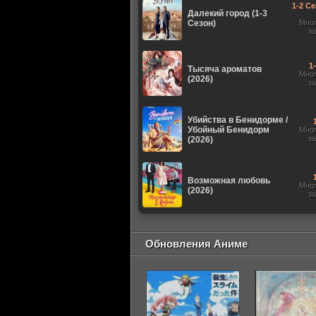
1-2 Се
Далекий город (1-3
Сезон)
Мно
з
1
Тысяча ароматов
Мно
(2026)
з
Убийства в Бенидорме /
Убойный Бенидорм
Мно
з
(2026)
Возможная любовь
Мно
(2026)
з
Обновления Аниме