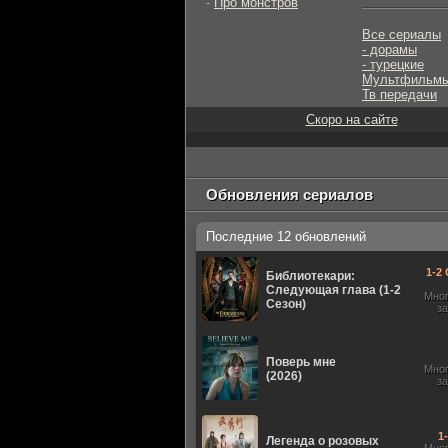
-
Про монстров
Все сериалы
- дорамы
- турецкие
Мультфильм
Тв передачи
Скоро на сайте
Обновления сериалов
Последние 12 обновлений
1-2 
Библиотекари:
Следующая глава (1-2
Мно
Сезон)
з
Поверь мне
Мно
(2026)
з
1
Легенда о розовых