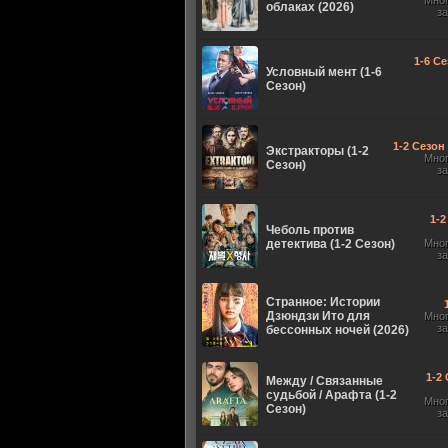
Мно
облаках (2026)
з
1-6 Се
Условный мент (1-6
Сезон)
1-2 Сезон 
Экстракторы (1-2
Мно
Сезон)
з
1-2
Чеболь против
детектива (1-2 Сезон)
Мно
з
Странное: Истории
Дзюндзи Ито для
Мно
з
бессонных ночей (2026)
1-2 
Между / Связанные
судьбой / Арафта (1-2
Мно
Сезон)
з