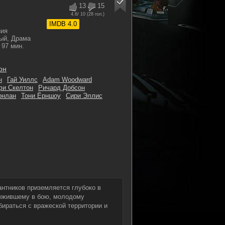
13
15
4.6
/ 10 (
28
гол.)
IMDB 4.0
ния
ый, Драма
97 мин.
он
н
Гай Уиллс
Adam Woodward
и Скелтон
Ричард Добсон
онлан
Тони Ёрншоу
Сири Эллис
антников приземляется глубоко в
выжившему в бою, молодому
бираться с вражеской территории и