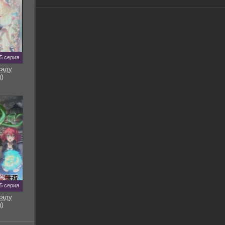
5 серия
саду
)
5 серия
саду
)