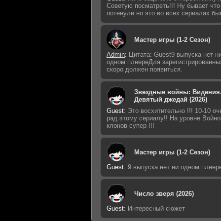
Советую посматреть!!! Ну бывает что
потенули но это во всех сериалах бы
Мастер игры (1-2 Сезон)
Admin
:
Цитата: Guest9 выпуска нет н
одном плеереДля зарегистрированны
скоро должен появиться.
Звездные войны: Видения
Девятый джедай (2026)
Guest
:
Это восхитительно !!! 10-10 оч
рад этому сериалу!! На уровне Войно
клонов супер !!!
Мастер игры (1-2 Сезон)
Guest
:
9 выпуска нет ни одном плеер
Число зверя (2026)
Guest
:
Интересный сюжет