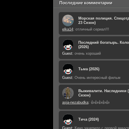
Последние комментарии
Морская полиция. Спецотд
23 Сезон)
elka14
:
отличный сериал!!!
Последний богатырь. Кол
(2026)
Guest
:
очень хороший
Тьма (2026)
Guest
:
Очень интересный фильм
Выживалити. Наследники (
Сезон)
asja-nezabudka
:
👍👍👍👍👍
Тича (2024)
Guest
:
Кино зацепило с первой минут