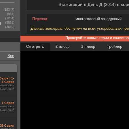
Выживший в День Д (2014) в хо
(15347)
(987)
(1251)
Перевод:
многоголосый закадровый
ы
(3882)
(3619)
Данный материал доступен на всех устройствах: ipad, 
Проверяйте новые серии и качество
Смотреть
2 плеер
3 плеер
Трейлер
Все
Сезон | 1-
3 Серия
гоголосый
акадровый
1 Серия
гоголосый
акадровый
-36 Серия