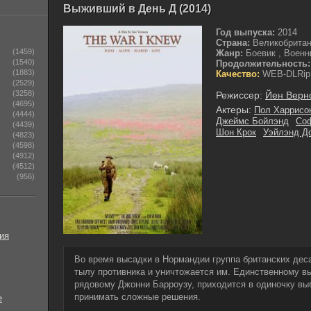
Выживший в День Д (2014)
Год выпуска:
2014
Страна:
Великобрита
(1459)
Жанр:
Боевик , Военн
(1540)
Продолжительность:
(1883)
Качество:
WEB-DLRip
(2529)
(3258)
Режиссер:
Йен Верн
(4695)
Актеры:
Пол Харрисо
(4444)
Джеймс Бойлэнд
Соф
(4439)
Шон Крок
Уэйлэнд Д
(4823)
(4598)
(4912)
(4512)
(956)
ия
Во время высадки в Нормандии группа британских дес
тылу противника и уничтожается им. Единственному 
рядовому Джонни Барроузу, приходится в одиночку вы
принимать сложные решения.
е